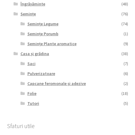
Îngrășăminte
(48)
Semințe
(76)
Semințe Legume
(74)
Semințe Porumb
(1)
Semințe Plante aromatice
(9)
Casa și grădina
(38)
Saci
(7)
Pulverizatoare
(6)
Capcane feromonale și adezive
(2)
Folie
(18)
Tutori
(5)
Sfaturi utile