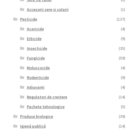
Accesorii sere și solarii
(1)
Pesticide
(137)
Acaricide
(4)
Erbicide
(9)
Insecticide
(35)
Fungicide
(59)
Moluscocide
(4)
Rodenticide
(9)
Adjuvanți
(4)
Regulatori de creștere
(14)
Pachete tehnologice
(5)
Produse biologice
(39)
Igienă publică
(14)