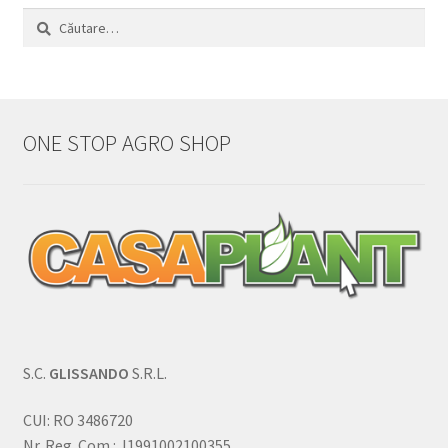
Caută
după:
ONE STOP AGRO SHOP
S.C.
GLISSANDO
S.R.L.
CUI: RO 3486720
Nr. Reg. Com.: J1991002100355