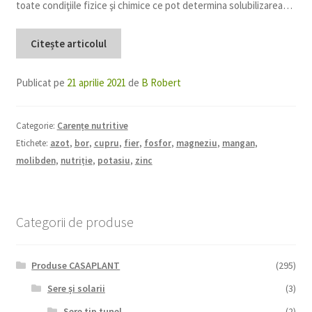
toate condiţiile fizice şi chimice ce pot determina solubilizarea…
Citește articolul
Publicat pe
21 aprilie 2021
de
B Robert
Categorie:
Carențe nutritive
Etichete:
azot
,
bor
,
cupru
,
fier
,
fosfor
,
magneziu
,
mangan
,
molibden
,
nutriție
,
potasiu
,
zinc
Categorii de produse
Produse CASAPLANT
(295)
Sere și solarii
(3)
Sere tip tunel
(2)