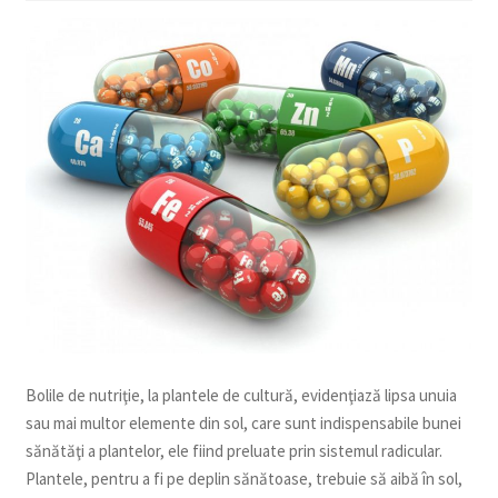
copil
Extinde
Sere și solarii
meniul
copil
Bolile de nutriţie, la plantele de cultură, evidenţiază lipsa unuia
sau mai multor elemente din sol, care sunt indispensabile bunei
sănătăţi a plantelor, ele fiind preluate prin sistemul radicular.
Plantele, pentru a fi pe deplin sănătoase, trebuie să aibă în sol,