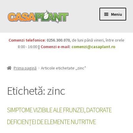
Meniu
PACHETE
Comenzi telefonice:
0256.300.070
, de luni până vineri, între orele
Extinde
8:00 - 16:00 ||
Comenzi e-mail:
comenzi@casaplant.ro
Pesticide
meniul
copil
Îngrășăminte
Prima pagină
Articole etichetate „zinc”
Extinde
Semințe
meniul
Etichetă:
zinc
copil
Produse BIO
SIMPTOME VIZIBILE ALE FRUNZEI, DATORATE
Igienă publică
DEFICIENȚEI DE ELEMENTE NUTRITIVE
Extinde
Casa și grădina
meniul