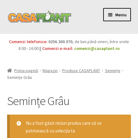
Meniu
PACHETE
Comenzi telefonice:
0256.300.070
, de luni până vineri, între orele
Extinde
8:00 - 16:00 ||
Comenzi e-mail:
comenzi@casaplant.ro
Pesticide
meniul
copil
Îngrășăminte
Prima pagină
Magazin
Produse CASAPLANT
Semințe
Semințe Grâu
Extinde
Semințe
meniul
Semințe Grâu
copil
Semințe Legume
Semințe Plante aromatice
Nu a fost găsit niciun produs care să se
potrivească cu selecția ta.
Semințe Gazon