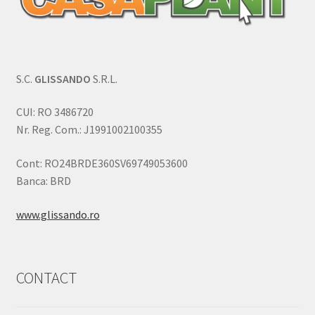
S.C.
GLISSANDO
S.R.L.
CUI: RO 3486720
Nr. Reg. Com.: J1991002100355
Cont: RO24BRDE360SV69749053600
Banca: BRD
www.glissando.ro
CONTACT