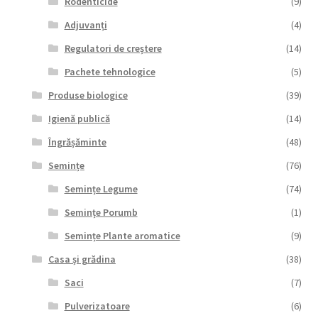
copil
Rodenticide
(9)
Extinde
Sere și solarii
meniul
Adjuvanți
(4)
copil
Regulatori de creștere
(14)
Pachete tehnologice
(5)
Produse biologice
(39)
Igienă publică
(14)
Îngrășăminte
(48)
Semințe
(76)
Semințe Legume
(74)
Semințe Porumb
(1)
Semințe Plante aromatice
(9)
Casa și grădina
(38)
Saci
(7)
Pulverizatoare
(6)