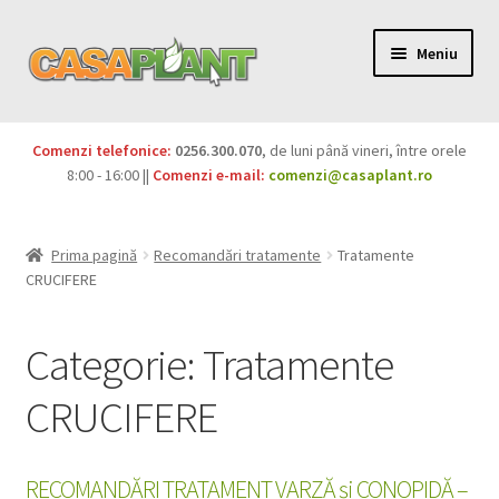
Meniu
PACHETE
Comenzi telefonice:
0256.300.070
, de luni până vineri, între orele
Extinde
8:00 - 16:00 ||
Comenzi e-mail:
comenzi@casaplant.ro
Pesticide
meniul
copil
Îngrășăminte
Prima pagină
Recomandări tratamente
Tratamente
CRUCIFERE
Extinde
Semințe
meniul
Categorie:
Tratamente
copil
Produse BIO
CRUCIFERE
Igienă publică
Extinde
Casa și grădina
RECOMANDĂRI TRATAMENT VARZĂ și CONOPIDĂ –
meniul