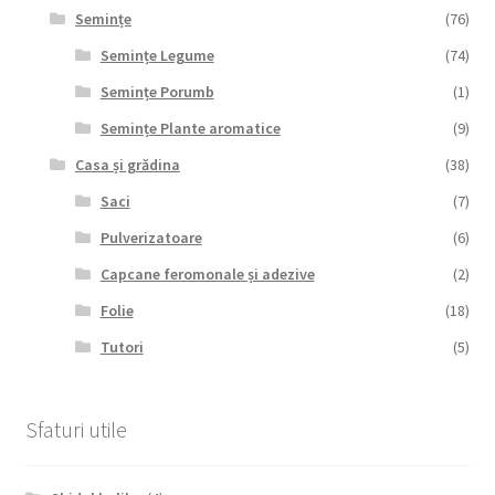
Semințe
(76)
Semințe Legume
(74)
Semințe Porumb
(1)
Semințe Plante aromatice
(9)
Casa și grădina
(38)
Saci
(7)
Pulverizatoare
(6)
Capcane feromonale și adezive
(2)
Folie
(18)
Tutori
(5)
Sfaturi utile