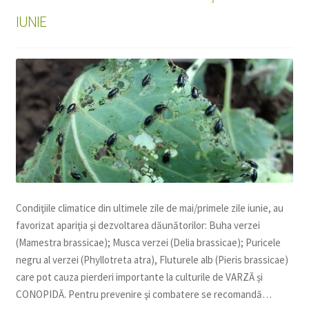
copil
IUNIE
Extinde
Sere și solarii
meniul
copil
Condiţiile climatice din ultimele zile de mai/primele zile iunie, au
favorizat apariţia şi dezvoltarea dăunătorilor: Buha verzei
(Mamestra brassicae); Musca verzei (Delia brassicae); Puricele
negru al verzei (Phyllotreta atra), Fluturele alb (Pieris brassicae)
care pot cauza pierderi importante la culturile de VARZĂ și
CONOPIDĂ. Pentru prevenire şi combatere se recomandă…