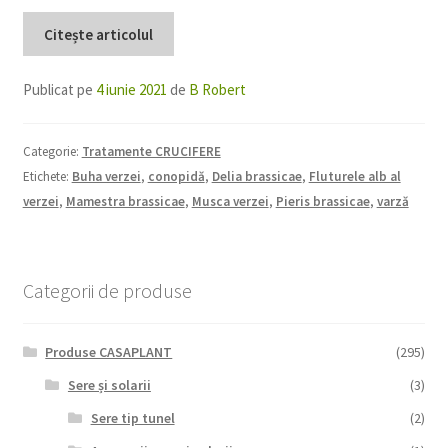
Citește articolul
Publicat pe
4 iunie 2021
de
B Robert
Categorie:
Tratamente CRUCIFERE
Etichete:
Buha verzei
,
conopidă
,
Delia brassicae
,
Fluturele alb al
verzei
,
Mamestra brassicae
,
Musca verzei
,
Pieris brassicae
,
varză
Categorii de produse
Produse CASAPLANT
(295)
Sere și solarii
(3)
Sere tip tunel
(2)