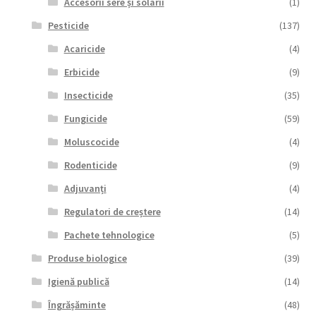
Accesorii sere și solarii
(1)
Pesticide
(137)
Acaricide
(4)
Erbicide
(9)
Insecticide
(35)
Fungicide
(59)
Moluscocide
(4)
Rodenticide
(9)
Adjuvanți
(4)
Regulatori de creștere
(14)
Pachete tehnologice
(5)
Produse biologice
(39)
Igienă publică
(14)
Îngrășăminte
(48)