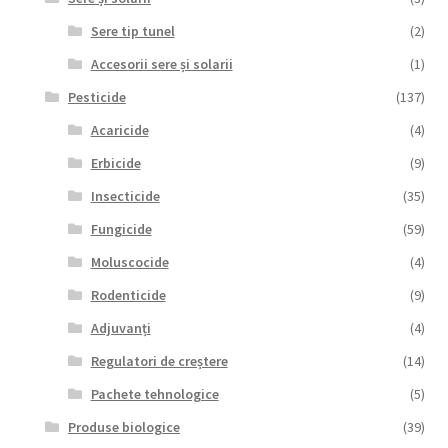
Sere tip tunel
(2)
Accesorii sere și solarii
(1)
Pesticide
(137)
Acaricide
(4)
Erbicide
(9)
Insecticide
(35)
Fungicide
(59)
Moluscocide
(4)
Rodenticide
(9)
Adjuvanți
(4)
Regulatori de creștere
(14)
Pachete tehnologice
(5)
Produse biologice
(39)