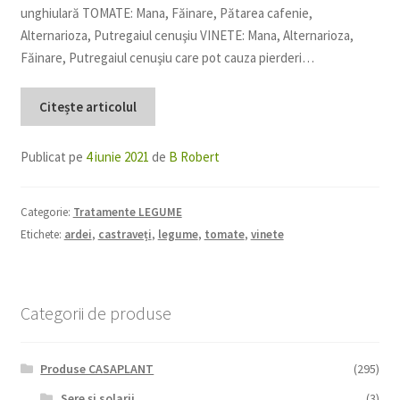
unghiulară TOMATE: Mana, Făinare, Pătarea cafenie,
Alternarioza, Putregaiul cenuşiu VINETE: Mana, Alternarioza,
Făinare, Putregaiul cenuşiu care pot cauza pierderi…
Citește articolul
Publicat pe
4 iunie 2021
de
B Robert
Categorie:
Tratamente LEGUME
Etichete:
ardei
,
castraveți
,
legume
,
tomate
,
vinete
Categorii de produse
Produse CASAPLANT
(295)
Sere și solarii
(3)