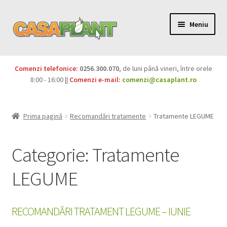
Meniu
PACHETE
Comenzi telefonice:
0256.300.070
, de luni până vineri, între orele
Extinde
8:00 - 16:00 ||
Comenzi e-mail:
comenzi@casaplant.ro
Pesticide
meniul
copil
Îngrășăminte
Prima pagină
Recomandări tratamente
Tratamente LEGUME
Extinde
Semințe
meniul
Categorie:
Tratamente
copil
Produse BIO
LEGUME
Igienă publică
RECOMANDĂRI TRATAMENT LEGUME – IUNIE
Extinde
Casa și grădina
meniul