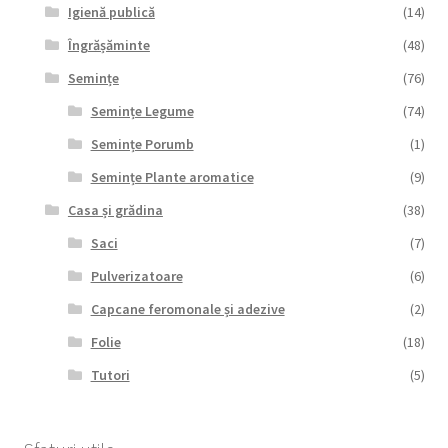
Igienă publică
(14)
Îngrășăminte
(48)
Semințe
(76)
Semințe Legume
(74)
Semințe Porumb
(1)
Semințe Plante aromatice
(9)
Casa și grădina
(38)
Saci
(7)
Pulverizatoare
(6)
Capcane feromonale și adezive
(2)
Folie
(18)
Tutori
(5)