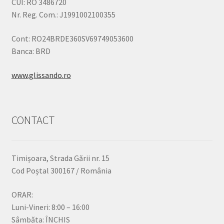
CUI: RO 3486720
Nr. Reg. Com.: J1991002100355
Cont: RO24BRDE360SV69749053600
Banca: BRD
www.glissando.ro
CONTACT
Timișoara, Strada Gării nr. 15
Cod Poștal 300167 / România
ORAR:
Luni-Vineri: 8:00 – 16:00
Sâmbăta: ÎNCHIS