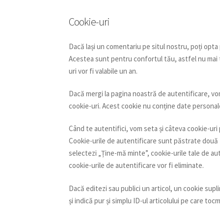
Cookie-uri
Dacă lași un comentariu pe situl nostru, poți opta 
Acestea sunt pentru confortul tău, astfel nu mai 
uri vor fi valabile un an.
Dacă mergi la pagina noastră de autentificare, v
cookie-uri. Acest cookie nu conține date personale 
Când te autentifici, vom seta și câteva cookie-uri p
Cookie-urile de autentificare sunt păstrate două z
selectezi „Ține-mă minte”, cookie-urile tale de au
cookie-urile de autentificare vor fi eliminate.
Dacă editezi sau publici un articol, un cookie supl
și indică pur și simplu ID-ul articolului pe care tocma