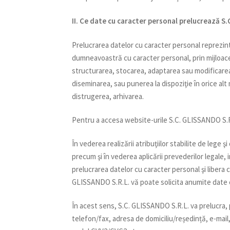
II. Ce date cu caracter personal prelucrează S
Prelucrarea datelor cu caracter personal reprezin
dumneavoastră cu caracter personal, prin mijloace
structurarea, stocarea, adaptarea sau modificarea,
diseminarea, sau punerea la dispoziţie în orice alt
distrugerea, arhivarea.
Pentru a accesa website-urile S.C. GLISSANDO S.R.L
În vederea realizării atribuţiilor stabilite de lege şi
precum şi în vederea aplicării prevederilor legale, 
prelucrarea datelor cu caracter personal şi libera c
GLISSANDO S.R.L. vă poate solicita anumite date 
În acest sens, S.C. GLISSANDO S.R.L. va prelucra,
telefon/fax, adresa de domiciliu/reședință, e-mail, 