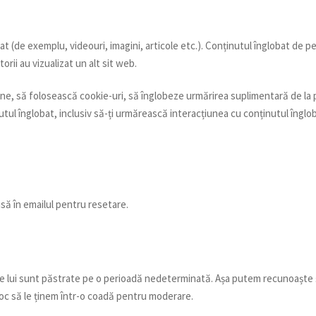
at (de exemplu, videouri, imagini, articole etc.). Conținutul înglobat de pe
orii au vizualizat un alt sit web.
ne, să folosească cookie-uri, să înglobeze urmărirea suplimentară de la 
utul înglobat, inclusiv să-ți urmărească interacțiunea cu conținutul înglo
usă în emailul pentru resetare.
le lui sunt păstrate pe o perioadă nedeterminată. Așa putem recunoaște 
oc să le ținem într-o coadă pentru moderare.