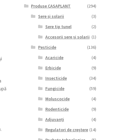
Produse CASAPLANT
(294)
Sere și solarii
(3)
Sere tip tunel
(2)
Accesorii sere și solarii
(1)
Pesticide
(136)
Acaricide
(4)
și
Erbicide
(9)
Insecticide
(34)
a
Fungicide
(59)
După
Moluscocide
(4)
Rodenticide
(9)
Adjuvanți
(4)
.
Regulatori de creștere
(14)