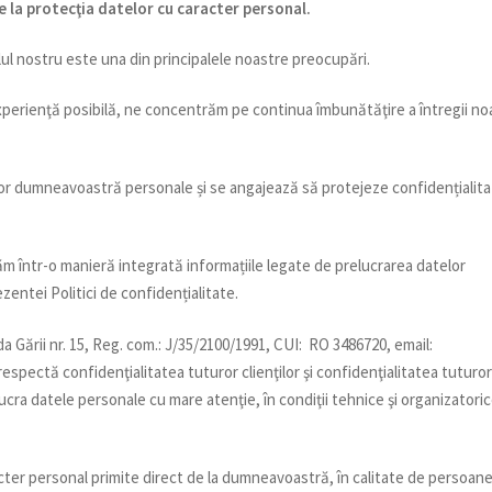
e la protecţia datelor cu caracter personal.
ul nostru este una din principalele noastre preocupări.
xperienţă posibilă, ne concentrăm pe continua îmbunătăţire a întregii no
r dumneavoastră personale și se angajează să protejeze confidențialit
m într-o manieră integrată informațiile legate de prelucrarea datelor
entei Politici de confidențialitate.
a Gării nr. 15, Reg. com.: J/35/2100/1991, CUI: RO 3486720, email:
 respectă confidenţialitatea tuturor clienţilor şi confidenţialitatea tuturo
elucra datele personale cu mare atenţie, în condiţii tehnice şi organizatori
ter personal primite direct de la dumneavoastră, în calitate de persoan