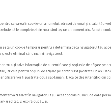
pentru salvarea în cookie-uri a numelui, adresei de email și sitului tău we
trebuie să le completezi din nou când lași un alt comentariu. Aceste cook
om seta un cookie temporar pentru a determina dacă navigatorul tău acc
și este eliminat când închizi navigatorul.
entru a-ți salva informațiile de autentificare și opțiunile de afișare pe ec
ile, iar cele pentru opțiuni de afișare pe ecran sunt păstrate un an. Dac
tentificare vor fi păstrate două săptămâni. Dacă te dezautentifici din co
imentar va fi salvat în navigatorul tău. Acest cookie nu include date pers
i l-ai editat. El expiră după 1 zi.