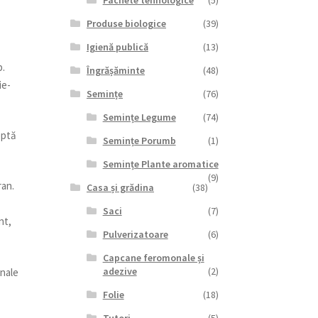
Pachete tehnologice
(5)
Produse biologice
(39)
Igienă publică
(13)
b.
Îngrășăminte
(48)
ie-
Semințe
(76)
Semințe Legume
(74)
eptă
Semințe Porumb
(1)
Semințe Plante aromatice
(9)
ran.
Casa și grădina
(38)
ă
Saci
(7)
nt,
Pulverizatoare
(6)
Capcane feromonale și
adezive
(2)
onale
Folie
(18)