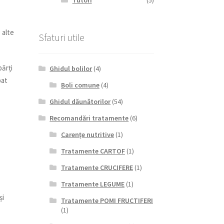
Tutori
(5)
 alte
Sfaturi utile
părți
Ghidul bolilor
(4)
bat
Boli comune
(4)
Ghidul dăunătorilor
(54)
Recomandări tratamente
(6)
Carențe nutritive
(1)
Tratamente CARTOF
(1)
Tratamente CRUCIFERE
(1)
Tratamente LEGUME
(1)
și
Tratamente POMI FRUCTIFERI
(1)