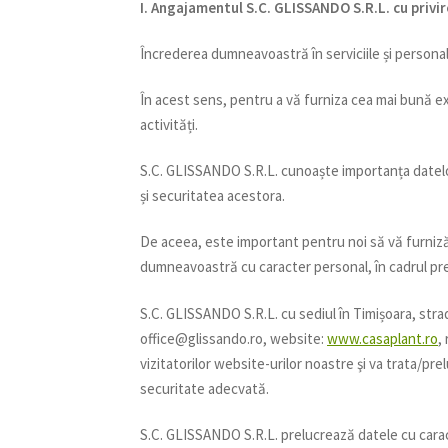
I. Angajamentul S.C. GLISSANDO S.R.L. cu privir
Încrederea dumneavoastră în serviciile și personal
În acest sens, pentru a vă furniza cea mai bună e
activități.
S.C. GLISSANDO S.R.L. cunoaște importanța datelo
și securitatea acestora.
De aceea, este important pentru noi să vă furniză
dumneavoastră cu caracter personal, în cadrul prez
S.C. GLISSANDO S.R.L. cu sediul în Timișoara, strad
office@glissando.ro, website:
www.casaplant.ro
,
vizitatorilor website-urilor noastre şi va trata/pr
securitate adecvată.
S.C. GLISSANDO S.R.L. prelucrează datele cu carac