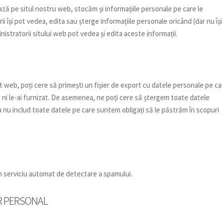
ează pe situl nostru web, stocăm și informațiile personale pe care le
torii își pot vedea, edita sau șterge informațiile personale oricând (dar nu îș
stratorii sitului web pot vedea și edita aceste informații.
t web, poți cere să primești un fișier de export cu datele personale pe ca
 ni le-ai furnizat. De asemenea, ne poți cere să ștergem toate datele
 nu includ toate datele pe care suntem obligați să le păstrăm în scopuri
-un serviciu automat de detectare a spamului.
R PERSONAL