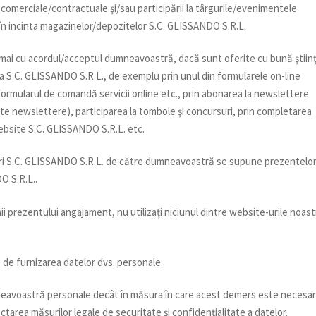
or comerciale/contractuale şi/sau participării la târgurile/evenimentele
în incinta magazinelor/depozitelor S.C. GLISSANDO S.R.L.
umai cu acordul/acceptul dumneavoastră, dacă sunt oferite cu bună ştiin
area S.C. GLISSANDO S.R.L., de exemplu prin unul din formularele on-line
 formularul de comandă servicii online etc., prin abonarea la newslettere
este newslettere), participarea la tombole şi concursuri, prin completarea
website S.C. GLISSANDO S.R.L. etc.
e-uri S.C. GLISSANDO S.R.L. de către dumneavoastră se supune prezentelo
O S.R.L..
i prezentului angajament, nu utilizaţi niciunul dintre website-urile noast
e de furnizarea datelor dvs. personale.
neavoastră personale decât în măsura în care acest demers este necesa
ctarea măsurilor legale de securitate şi confidenţialitate a datelor.