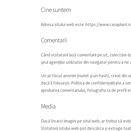
Cine suntem
Adresa sitului web este: https://www.casaplant.ro
Comentarii
Când vizitatorii lasă comentarii pe sit, colectăm da
șirul agenților utilizator din navigator pentru a ne
Un șir făcut anonim (numit și un hash), creat din a
dacă îl folosești. Politica de confidențialitate a s
aprobarea comentariului, fotografia ta de profil e
Media
Dacă încarci imagini pe situl web, ar trebui să eviț
Vizitatorii sitului web pot descărca și extrage toat