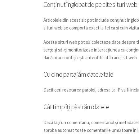
Conținut înglobat de pe alte situri web
Articolele din acest sit pot include conținut înglob
situri web se comporta exact la fel ca și cum vizitat
Aceste situri web pot să colecteze date despre ti
terțe și să-ți monitorizeze interacțiunea cu conțin
dacă ai un cont și ești autentificat în acel sit web.
Cu cine partajăm datele tale
Dacă ceri resetarea parolei, adresa ta IP va fi incl
Cât timp îți păstrăm datele
Dacă lași un comentariu, comentariul și metadate
aproba automat toate comentariile următoare în l