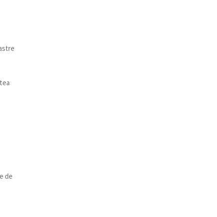
astre
atea
r
ce de
e