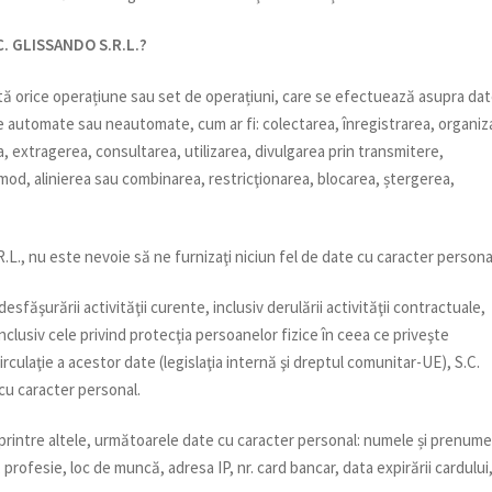
.C. GLISSANDO S.R.L.?
tă orice operațiune sau set de operațiuni, care se efectuează asupra dat
 automate sau neautomate, cum ar fi: colectarea, înregistrarea, organiz
 extragerea, consultarea, utilizarea, divulgarea prin transmitere,
 mod, alinierea sau combinarea, restricţionarea, blocarea, ștergerea,
., nu este nevoie să ne furnizaţi niciun fel de date cu caracter persona
 desfăşurării activităţii curente, inclusiv derulării activităţii contractuale,
inclusiv cele privind protecţia persoanelor fizice în ceea ce priveşte
irculaţie a acestor date (legislaţia internă şi dreptul comunitar-UE), S.C.
cu caracter personal.
 printre altele, următoarele date cu caracter personal: numele și prenume
profesie, loc de muncă, adresa IP, nr. card bancar, data expirării cardului