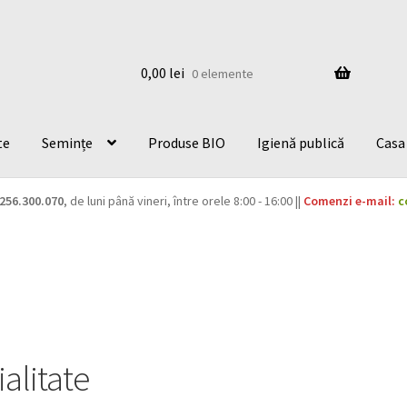
0,00
lei
0 elemente
te
Semințe
Produse BIO
Igienă publică
Casa 
256.300.070
, de luni până vineri, între orele 8:00 - 16:00 ||
Comenzi e-mail:
c
ialitate