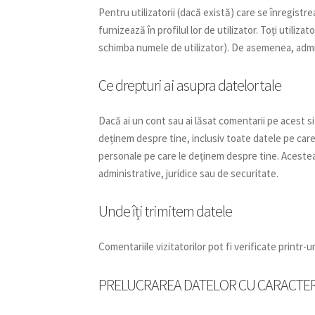
Pentru utilizatorii (dacă există) care se înregistr
furnizează în profilul lor de utilizator. Toți utiliza
schimba numele de utilizator). De asemenea, admini
Ce drepturi ai asupra datelor tale
Dacă ai un cont sau ai lăsat comentarii pe acest si
deținem despre tine, inclusiv toate datele pe care
personale pe care le deținem despre tine. Acestea
administrative, juridice sau de securitate.
Unde îți trimitem datele
Comentariile vizitatorilor pot fi verificate printr
PRELUCRAREA DATELOR CU CARACTE