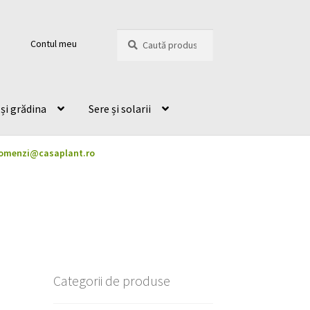
Caută
Caută
Contul meu
după:
și grădina
Sere și solarii
omenzi@casaplant.ro
Categorii de produse