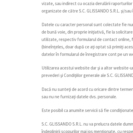
vizate, sau indirect cu ocazia derulării raporturil
organizate de către S.C. GLISSANDO S.R.L. şi/sau 
Datele cu caracter personal sunt colectate fie n
de bună voie, din proprie iniţiativă, fie la solicit
utilizate, respectiv formularul de contact online,
(bineînţeles, doar după ce aţi optat să primiţi ac
datelor în formularul de înregistrare cont pe un 
Utilizarea acestui website dar şi a altor websit
prevederi şi Condiţiilor generale ale S.C. GLISSAND
Dacă nu sunteţi de acord cu oricare dintre termeni
sau nu ne furnizaţi datele dvs. personale.
Este posibil ca anumite servicii să fie condiţionat
S.C. GLISSANDO S.R.L. nu va prelucra datele dum
îndeplinirii scopurilor mai jos menţionate, cu respe