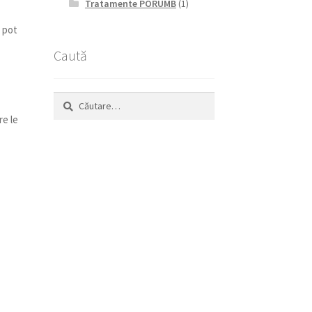
Tratamente PORUMB
(1)
i pot
Caută
Caută
după:
re le