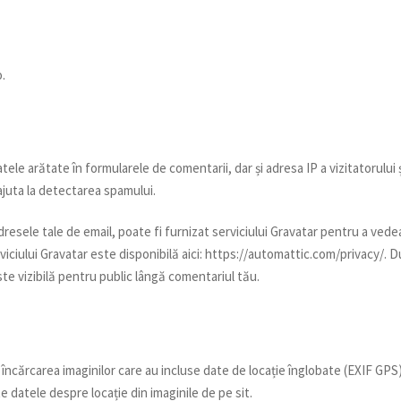
.
tele arătate în formularele de comentarii, dar și adresa IP a vizitatorului 
 ajuta la detectarea spamului.
dresele tale de email, poate fi furnizat serviciului Gravatar pentru a vede
erviciului Gravatar este disponibilă aici: https://automattic.com/privacy/. 
ste vizibilă pentru public lângă comentariul tău.
i încărcarea imaginilor care au incluse date de locație înglobate (EXIF GPS)
e datele despre locație din imaginile de pe sit.