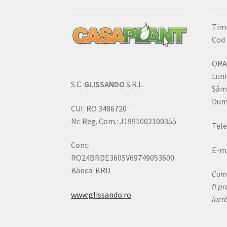
Timi
Cod 
ORA
Luni
S.C.
GLISSANDO
S.R.L.
Sâm
Dumi
CUI: RO 3486720
Nr. Reg. Com.: J1991002100355
Tele
Cont:
E-ma
RO24BRDE360SV69749053600
Banca: BRD
Come
fi p
www.glissando.ro
lucr