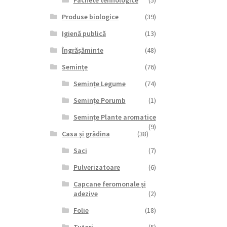
Pachete tehnologice
(5)
Produse biologice
(39)
Igienă publică
(13)
Îngrășăminte
(48)
Semințe
(76)
Semințe Legume
(74)
Semințe Porumb
(1)
Semințe Plante aromatice
(9)
Casa și grădina
(38)
Saci
(7)
Pulverizatoare
(6)
Capcane feromonale și
adezive
(2)
Folie
(18)