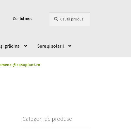
Caută
Caută
Contul meu
după:
și grădina
Sere și solarii
omenzi@casaplant.ro
Categorii de produse