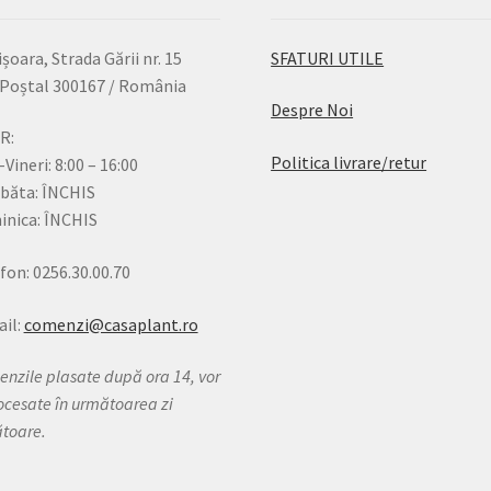
șoara, Strada Gării nr. 15
SFATURI UTILE
Poștal 300167 / România
Despre Noi
R:
Politica livrare/retur
-Vineri: 8:00 – 16:00
băta: ÎNCHIS
nica: ÎNCHIS
fon: 0256.30.00.70
il:
comenzi@casaplant.ro
nzile plasate după ora 14, vor
rocesate în următoarea zi
ătoare.