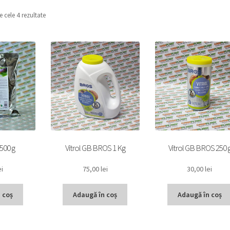
e cele 4 rezultate
500 g
Vitrol GB BROS 1 Kg
Vitrol GB BROS 250 
ei
75,00
lei
30,00
lei
 coș
Adaugă în coș
Adaugă în coș