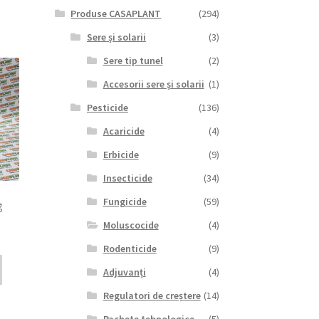
Produse CASAPLANT
(294)
Sere și solarii
(3)
Sere tip tunel
(2)
Accesorii sere și solarii
(1)
Pesticide
(136)
Acaricide
(4)
Erbicide
(9)
Insecticide
(34)
Fungicide
(59)
g
Moluscocide
(4)
Rodenticide
(9)
Adjuvanți
(4)
Regulatori de creștere
(14)