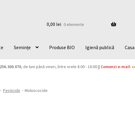
0,00
lei
0 elemente
te
Semințe
Produse BIO
Igienă publică
Casa 
256.300.070
, de luni până vineri, între orele 8:00 - 16:00 ||
Comenzi e-mail:
c
Pesticide
Moluscocide