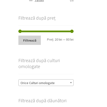
Tutori
(5)
Filtrează după preț
Preț
Preț
Preț:
20 lei
—
80 lei
Filtrează
minim
maxim
Filtrează după culturi
omologate
Orice Culturi omologate
Filtrează după dăunători