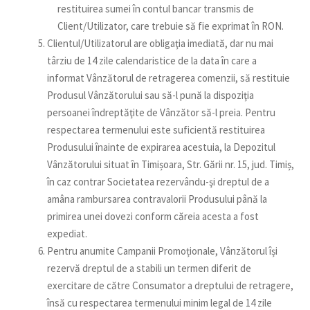
restituirea sumei în contul bancar transmis de
Client/Utilizator, care trebuie să fie exprimat în RON.
Clientul/Utilizatorul are obligaţia imediată, dar nu mai
târziu de 14 zile calendaristice de la data în care a
informat Vânzătorul de retragerea comenzii, să restituie
Produsul Vânzătorului sau să-l pună la dispoziţia
persoanei îndreptăţite de Vânzător să-l preia. Pentru
respectarea termenului este suficientă restituirea
Produsului înainte de expirarea acestuia, la Depozitul
Vânzătorului situat în Timișoara, Str. Gării nr. 15, jud. Timiș,
în caz contrar Societatea rezervându-şi dreptul de a
amâna rambursarea contravalorii Produsului până la
primirea unei dovezi conform căreia acesta a fost
expediat.
Pentru anumite Campanii Promoționale, Vânzătorul își
rezervă dreptul de a stabili un termen diferit de
exercitare de către Consumator a dreptului de retragere,
însă cu respectarea termenului minim legal de 14 zile