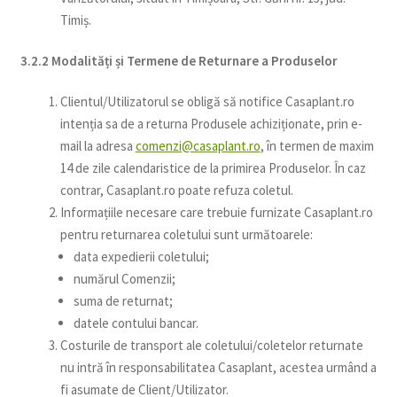
Timiș.
3.2.2 Modalități și Termene de Returnare a Produselor
Clientul/Utilizatorul se obligă să notifice Casaplant.ro
intenția sa de a returna Produsele achiziționate, prin e-
mail la adresa
comenzi@casaplant.ro
, în termen de maxim
14 de zile calendaristice de la primirea Produselor. În caz
contrar, Casaplant.ro poate refuza coletul.
Informațiile necesare care trebuie furnizate Casaplant.ro
pentru returnarea coletului sunt următoarele:
data expedierii coletului;
numărul Comenzii;
suma de returnat;
datele contului bancar.
Costurile de transport ale coletului/coletelor returnate
nu intră în responsabilitatea Casaplant, acestea urmând a
fi asumate de Client/Utilizator.