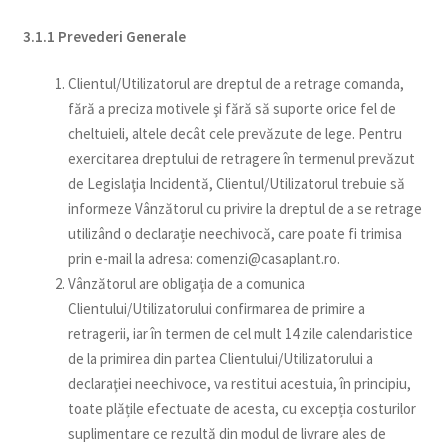
3.1.1 Prevederi Generale
Clientul/Utilizatorul are dreptul de a retrage comanda,
fără a preciza motivele şi fără să suporte orice fel de
cheltuieli, altele decât cele prevăzute de lege. Pentru
exercitarea dreptului de retragere în termenul prevăzut
de Legislaţia Incidentă, Clientul/Utilizatorul trebuie să
informeze Vânzătorul cu privire la dreptul de a se retrage
utilizând o declarație neechivocă, care poate fi trimisa
prin e-mail la adresa: comenzi@casaplant.ro.
Vânzătorul are obligaţia de a comunica
Clientului/Utilizatorului confirmarea de primire a
retragerii, iar în termen de cel mult 14 zile calendaristice
de la primirea din partea Clientului/Utilizatorului a
declaraţiei neechivoce, va restitui acestuia, în principiu,
toate plățile efectuate de acesta, cu excepția costurilor
suplimentare ce rezultă din modul de livrare ales de