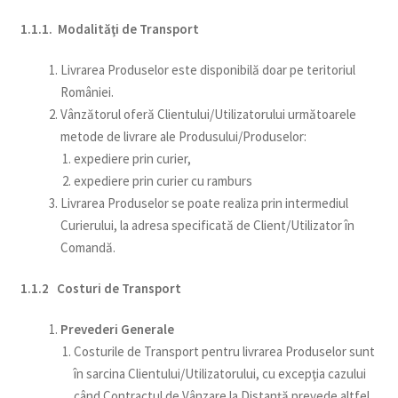
copil
Extinde
Sere și solarii
1.1.1. Modalităţi de Transport
meniul
copil
Livrarea Produselor este disponibilă doar pe teritoriul
României.
Vânzătorul oferă Clientului/Utilizatorului următoarele
metode de livrare ale Produsului/Produselor:
expediere prin curier,
expediere prin curier cu ramburs
Livrarea Produselor se poate realiza prin intermediul
Curierului, la adresa specificată de Client/Utilizator în
Comandă.
1.1.2 Costuri de Transport
Prevederi Generale
Costurile de Transport pentru livrarea Produselor sunt
în sarcina Clientului/Utilizatorului, cu excepţia cazului
când Contractul de Vânzare la Distanţă prevede altfel.