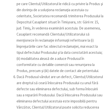
pe care Clientul/Utilizatorul le ridică cu privire la Produs şi
din dorinţa de a soluţiona reclamaţia acestuia cu
celeritate, Societatea recomandă trimiterea Produsului la
Depozitul Casaplant situat în Timișoara, str. Gării nr. 15,
jud. Timiș, în vederea examinării acestuia. De asemenea,
Casaplant recomandă Clientului/Utilizatorului să
menţioneze în reclamaţie informaţii referitoare la (i)
împrejurările care fac obiectul reclamaţiei, mai exact la
tipul defectului Produsului şi la data constatării acestuia;
(ii) modalitatea aleasă de a aduce Produsul în
conformitate cu detaliile comenzii sau renunțarea la
Produs, precum și (iii) datele de contact ale petentului.
Dacă Produsul vândut are un defect, Clientul/Utilizatorul
are dreptul să ceară înlocuirea Produsului cu unul fără
defecte sau eliminarea defectului, sub forma înlocuirii
sau a reparării Produsului. Dacă înlocuirea Produsului sau
eliminarea defectului acestuia este imposibilă pentru
Vânzător, Clientul/Utilizatorul poate solicita reducerea