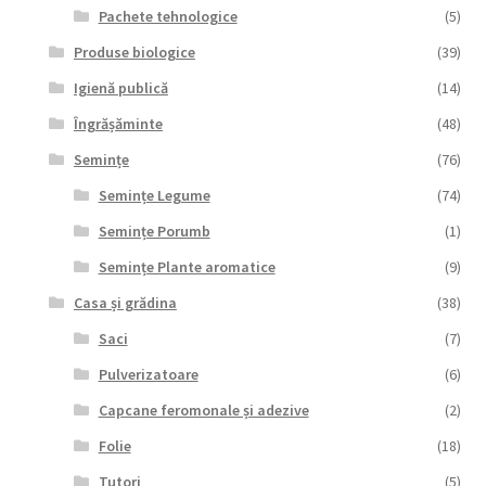
Pachete tehnologice
(5)
Produse biologice
(39)
Igienă publică
(14)
Îngrășăminte
(48)
Semințe
(76)
Semințe Legume
(74)
Semințe Porumb
(1)
Semințe Plante aromatice
(9)
Casa și grădina
(38)
Saci
(7)
Pulverizatoare
(6)
Capcane feromonale și adezive
(2)
Folie
(18)
Tutori
(5)