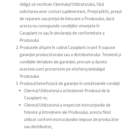
obligă să restituie Clientului/Utilizatorului, fără
solicitarea unor costuri suplimentare, Prețul plătit, prețul
de reparare sau prețul de înlocuire a Produsului, dacă
acesta nu corespunde condițiilor enunțate în
Casaplant.ro sau în declarația de conformitate a
Produsului.
Produsele afișate în cadrul Casaplant.ro pot fi supuse
garanției producătorului sau a distribuitorului. Termenii și
condițiile detaliate ale garanției, precum și durata
acesteia sunt prezentate pe eticheta/ambalajul
Produsului.
Produsul beneficiază de garanţie în următoarele condiţii:
Clientul/Utilizatorul a achiziționat Produsul de la
Casaplant.ro;
Clientul/Utilizatorul a respectat instrucțiunile de
folosire şi întreținere ale Produsului, acesta fiind
utilizat conform instrucțiunilor impuse de producător
sau distribuitor;