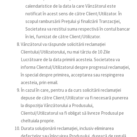
calendaristice de la data la care Vânzătorul este
notificat în acest sens de către Client/Utilizator. În
scopul rambursării Preţului şi finalizării Tranzacţiei,
Societatea va restitui suma respectivă în contul bancar
în lei, furnizat de către Client/Utilizator.
Vânzătorul va răspunde solicitării reclamației
Clientului/Utilizatorului, nu mai târziu de 10 Zile
Lucrătoare de la data primirii acesteia. Societatea va
informa Clientul/Utilizatorul despre progresul reclamaţiei,
în special despre primirea, acceptarea sau respingerea
acesteia, prin email.
În cazul în care, pentru a da curs solicitării reclamației
depuse de către Client/Utilizator va fi necesară punerea
la dispoziția Vânzătorului a Produsului,
Clientul/Utilizatorul va fi obligat să livreze Produsul pe
cheltuiala proprie.
Durata soluţionării reclamaţiei, inclusiv eliminarea
defectelor sau înlocuirea Produsului, durează de regulă