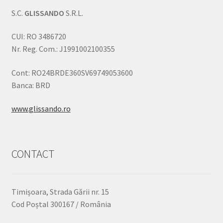
S.C.
GLISSANDO
S.R.L.
CUI: RO 3486720
Nr. Reg. Com.: J1991002100355
Cont: RO24BRDE360SV69749053600
Banca: BRD
www.glissando.ro
CONTACT
Timișoara, Strada Gării nr. 15
Cod Poștal 300167 / România