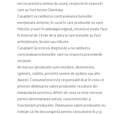
nici nu prezinta semne de uzură, respectiv în starea în
care au fost livrate Clientului.
Casaplant va rambursa contravaloarea bunurilor
menţionate anterior, în cazul în care produsele nu sunt
folosite şi sunt în ambalajul original, returul se poate face
în interval de 14 zile de la data la care bunurile au fost
achiziționate, livrate sau ridicate.
Casaplant îşi rezervă dreptul de a nu rambursa
contravaloarea bunurilor care nu respecta prevederile
secţiunii
de mai sus (produsele sunt murdare, deteriorate,
zgâriate, ciobite, prezintă semne de spălare sau alte
daune). Consumatorul este responsabil doar în ceea ce
privește diminuarea valorii produselor rezultată din
manipularea acestora, diferit de ceea ce este necesar
pentru determinarea naturii, caracteristicilor și
funcționării produselor. Diminuarea valorii produselor nu
trebuie să fie descurajantă pentru consumator în a-și