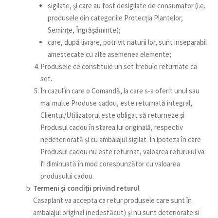
sigilate, şi care au fost desigilate de consumator (i.e.
produsele din categoriile Protecția Plantelor,
Semințe, Îngrășăminte);
care, după livrare, potrivit naturii lor, sunt inseparabil
amestecate cu alte asemenea elemente;
Produsele ce constituie un set trebuie returnate ca
set.
În cazul în care o Comandă, la care s-a oferit unul sau
mai multe Produse cadou, este returnată integral,
Clientul/Utilizatorul este obligat să returneze şi
Produsul cadou în starea lui originală, respectiv
nedeteriorată și cu ambalajul sigilat. În ipoteza în care
Produsul cadou nu este returnat, valoarea returului va
fi diminuată în mod corespunzător cu valoarea
produsului cadou.
Termeni şi condiţii privind returul
Casaplant va accepta ca retur produsele care sunt în
ambalajul original (nedesfăcut) şi nu sunt deteriorate si