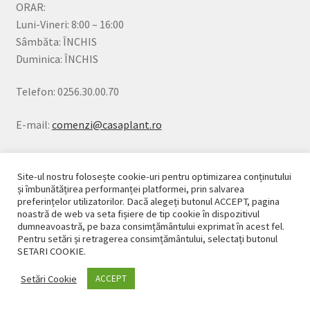
ORAR:
Luni-Vineri: 8:00 – 16:00
Sâmbăta: ÎNCHIS
Duminica: ÎNCHIS
Telefon: 0256.30.00.70
E-mail:
comenzi@casaplant.ro
Comenzile plasate după ora 14, vor fi procesate în
următoarea zi lucrătoare.
Site-ul nostru folosește cookie-uri pentru optimizarea conținutului
și îmbunătățirea performanței platformei, prin salvarea
preferințelor utilizatorilor. Dacă alegeți butonul ACCEPT, pagina
noastră de web va seta fișiere de tip cookie în dispozitivul
dumneavoastră, pe baza consimțământului exprimat în acest fel.
INFORMAȚII UTILE
Pentru setări și retragerea consimțământului, selectați butonul
SETARI COOKIE.
Setări Cookie
ACCEPT
0
SFATURI UTILE
Caută
Caută