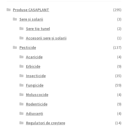
Produse CASAPLANT
(295)
Sere și solarii
(3)
Sere tip tunel
(2)
Accesorii sere și solarii
(1)
Pesticide
(137)
Acaricide
(4)
Erbicide
(9)
Insecticide
(35)
Fungicide
(59)
Moluscocide
(4)
Rodenticide
(9)
Adjuvanți
(4)
Regulatori de creștere
(14)