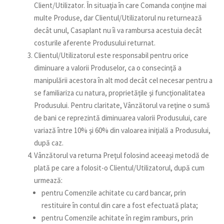
Client/Utilizator. În situaţia în care Comanda conţine mai
multe Produse, dar Clientul/Utilizatorul nu returnează
decât unul, Casaplant nu îi va rambursa acestuia decât
costurile aferente Produsului returnat.
Clientul/Utilizatorul este responsabil pentru orice
diminuare a valorii Produselor, ca o consecinţă a
manipulării acestora în alt mod decât cel necesar pentru a
se familiariza cu natura, proprietăţile şi funcţionalitatea
Produsului. Pentru claritate, Vânzătorul va reţine o sumă
de bani ce reprezintă diminuarea valorii Produsului, care
variază între 10% şi 60% din valoarea iniţială a Produsului,
după caz.
Vânzătorul va returna Preţul folosind aceeași metodă de
plată pe care a folosit-o Clientul/Utilizatorul, după cum
urmează:
pentru Comenzile achitate cu card bancar, prin
restituire în contul din care a fost efectuată plata;
pentru Comenzile achitate în regim ramburs, prin