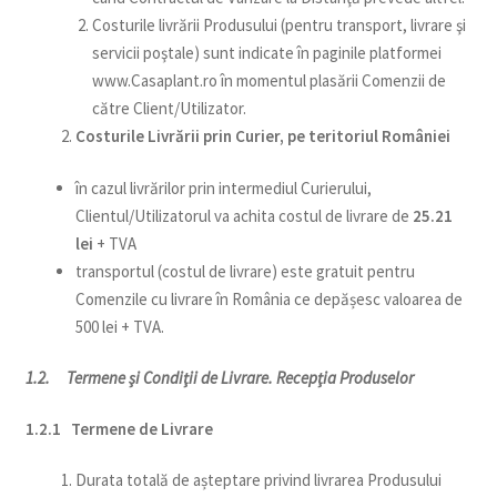
Costurile livrării Produsului (pentru transport, livrare şi
servicii poştale) sunt indicate în paginile platformei
www.Casaplant.ro în momentul plasării Comenzii de
către Client/Utilizator.
Costurile Livrării prin Curier, pe teritoriul României
în cazul livrărilor prin intermediul Curierului,
Clientul/Utilizatorul va achita costul de livrare de
25.21
lei
+ TVA
transportul (costul de livrare) este gratuit pentru
Comenzile cu livrare în România ce depășesc valoarea de
500 lei + TVA.
1.2. Termene şi Condiţii de Livrare. Recepţia Produselor
1.2.1 Termene de Livrare
Durata totală de așteptare privind livrarea Produsului