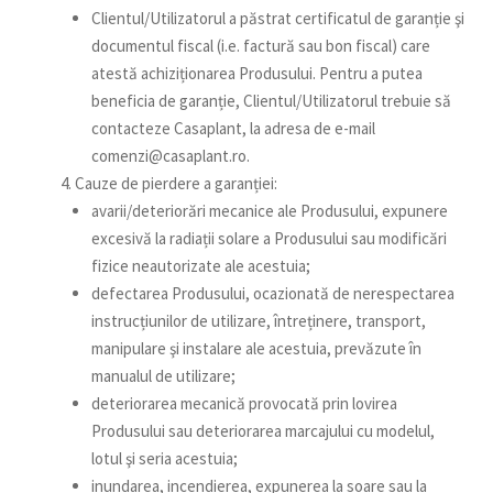
Clientul/Utilizatorul a păstrat certificatul de garanție şi
documentul fiscal (i.e. factură sau bon fiscal) care
atestă achiziționarea Produsului. Pentru a putea
beneficia de garanție, Clientul/Utilizatorul trebuie să
contacteze Casaplant, la adresa de e-mail
comenzi@casaplant.ro.
Cauze de pierdere a garanției:
avarii/deteriorări mecanice ale Produsului, expunere
excesivă la radiații solare a Produsului sau modificări
fizice neautorizate ale acestuia;
defectarea Produsului, ocazionată de nerespectarea
instrucțiunilor de utilizare, întreținere, transport,
manipulare şi instalare ale acestuia, prevăzute în
manualul de utilizare;
deteriorarea mecanică provocată prin lovirea
Produsului sau deteriorarea marcajului cu modelul,
lotul şi seria acestuia;
inundarea, incendierea, expunerea la soare sau la