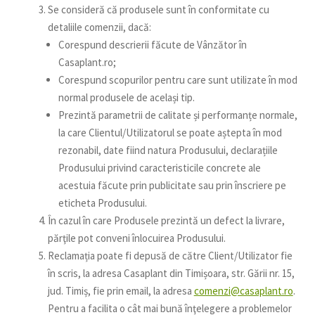
Se consideră că produsele sunt în conformitate cu
detaliile comenzii, dacă:
Corespund descrierii făcute de Vânzător în
Casaplant.ro;
Corespund scopurilor pentru care sunt utilizate în mod
normal produsele de același tip.
Prezintă parametrii de calitate și performanțe normale,
la care Clientul/Utilizatorul se poate aștepta în mod
rezonabil, date fiind natura Produsului, declarațiile
Produsului privind caracteristicile concrete ale
acestuia făcute prin publicitate sau prin înscriere pe
eticheta Produsului.
În cazul în care Produsele prezintă un defect la livrare,
părţile pot conveni înlocuirea Produsului.
Reclamația poate fi depusă de către Client/Utilizator fie
în scris, la adresa Casaplant din Timișoara, str. Gării nr. 15,
jud. Timiș, fie prin email, la adresa
comenzi@casaplant.ro
.
Pentru a facilita o cât mai bună înţelegere a problemelor