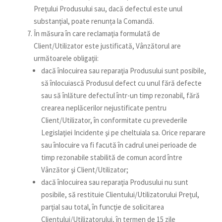
Preţului Produsului sau, dacă defectul este unul
substanţial, poate renunța la Comandă.
În măsura în care reclamaţia formulată de
Client/Utilizator este justificată, Vânzătorul are
următoarele obligaţii:
dacă înlocuirea sau reparaţia Produsului sunt posibile,
să înlocuiască Produsul defect cu unul fără defecte
sau să înlăture defectul într-un timp rezonabil, fără
crearea neplăcerilor nejustificate pentru
Client/Utilizator, în conformitate cu prevederile
Legislaţiei Incidente şi pe cheltuiala sa. Orice reparare
sau înlocuire va fi facută în cadrul unei perioade de
timp rezonabile stabilită de comun acord între
Vânzător şi Client/Utilizator;
dacă înlocuirea sau reparaţia Produsului nu sunt
posibile, să restituie Clientului/Utilizatorului Preţul,
parţial sau total, în funcţie de solicitarea
Clientului/Utilizatorului, în termen de 15 zile