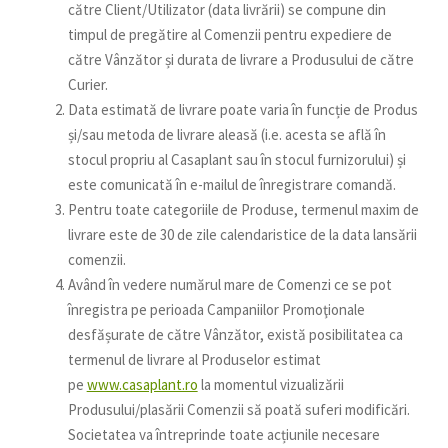
către Client/Utilizator (data livrării) se compune din
timpul de pregătire al Comenzii pentru expediere de
către Vânzător și durata de livrare a Produsului de către
Curier.
Data estimată de livrare poate varia în funcție de Produs
și/sau metoda de livrare aleasă (i.e. acesta se află în
stocul propriu al Casaplant sau în stocul furnizorului) și
este comunicată în e-mailul de înregistrare comandă.
Pentru toate categoriile de Produse, termenul maxim de
livrare este de 30 de zile calendaristice de la data lansării
comenzii.
Având în vedere numărul mare de Comenzi ce se pot
înregistra pe perioada Campaniilor Promoţionale
desfășurate de către Vânzător, există posibilitatea ca
termenul de livrare al Produselor estimat
pe
www.casaplant.ro
la momentul vizualizării
Produsului/plasării Comenzii să poată suferi modificări.
Societatea va întreprinde toate acțiunile necesare