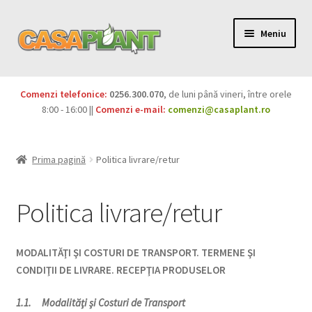
Meniu
PACHETE
Comenzi telefonice:
0256.300.070
, de luni până vineri, între orele
Extinde
8:00 - 16:00 ||
Comenzi e-mail:
comenzi@casaplant.ro
Pesticide
meniul
copil
Îngrășăminte
Prima pagină
Politica livrare/retur
Extinde
Semințe
meniul
Politica livrare/retur
copil
Produse BIO
MODALITĂŢI ŞI COSTURI DE TRANSPORT. TERMENE ŞI
Igienă publică
CONDIŢII DE LIVRARE. RECEPŢIA PRODUSELOR
Extinde
Casa și grădina
1.1. Modalităţi şi Costuri de Transport
meniul