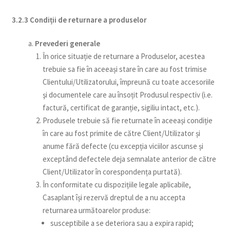
3.2.3
Condiții de returnare a produselor
Prevederi generale
În orice situație de returnare a Produselor, acestea
trebuie sa fie în aceeași stare în care au fost trimise
Clientului/Utilizatorului, împreună cu toate accesoriile
şi documentele care au însoțit Produsul respectiv (i.e.
factură, certificat de garanție, sigiliu intact, etc.).
Produsele trebuie să fie returnate în aceeași condiție
în care au fost primite de către Client/Utilizator și
anume fără defecte (cu excepția viciilor ascunse și
exceptând defectele deja semnalate anterior de către
Client/Utilizator în corespondența purtată).
În conformitate cu dispozițiile legale aplicabile,
Casaplant își rezervă dreptul de a nu accepta
returnarea următoarelor produse:
susceptibile a se deteriora sau a expira rapid;