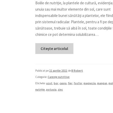
Bolile de nutriţie, la plantele de cultură, evidenţia
unuia sau mai multor elemente din sol, care sunt
indispensabile bunei sănătăţi a plantelor, ele fiin
prin sistemul radicular. Plantele, pentru a fi pe dep
sănătoase, trebuie să aibă în sol, toate condiţiile f
chimice ce pot determina solubilizarea…
Citește articolul
Publicat pe
21 aprilie 2021
de
B Robert
Categorie:
Carențe nutritive
Etichete:
azot
,
bor
,
cupru
,
fier
,
fosfor
,
magneziu
,
mangan
,
mo
nutriție
,
potasiu
,
zinc