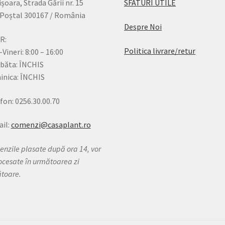
șoara, Strada Gării nr. 15
SFATURI UTILE
Poștal 300167 / România
Despre Noi
R:
Politica livrare/retur
-Vineri: 8:00 – 16:00
băta: ÎNCHIS
nica: ÎNCHIS
fon: 0256.30.00.70
il:
comenzi@casaplant.ro
nzile plasate după ora 14, vor
rocesate în următoarea zi
ătoare.