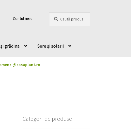
Caută
Caută
Contul meu
după:
și grădina
Sere și solarii
omenzi@casaplant.ro
Categorii de produse