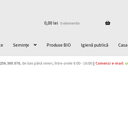
0,00
lei
0 elemente
te
Semințe
Produse BIO
Igienă publică
Casa 
256.300.070
, de luni până vineri, între orele 8:00 - 16:00 ||
Comenzi e-mail:
c