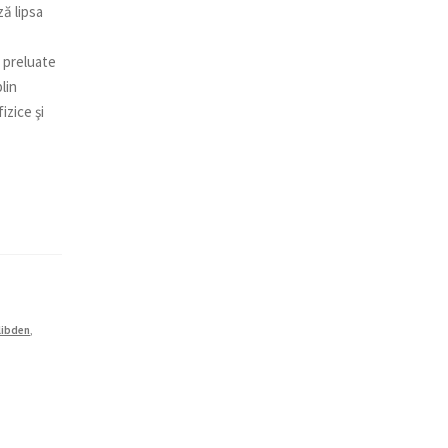
ză lipsa
d preluate
lin
izice şi
libden
,