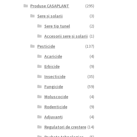
Produse CASAPLANT
(295)
Sere și solarii
(3)
Sere tip tunel
(2)
Accesorii sere și solarii
(1)
Pesticide
(137)
Acaricide
(4)
Erbicide
(9)
Insecticide
(35)
Fungicide
(59)
Moluscocide
(4)
Rodenticide
(9)
Adjuvanți
(4)
Regulatori de creștere
(14)