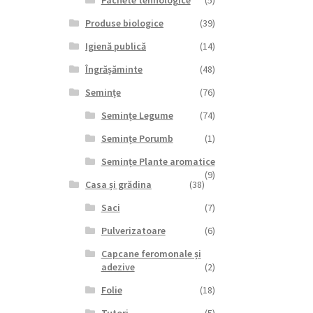
Pachete tehnologice
(5)
Produse biologice
(39)
Igienă publică
(14)
Îngrășăminte
(48)
Semințe
(76)
Semințe Legume
(74)
Semințe Porumb
(1)
Semințe Plante aromatice
(9)
Casa și grădina
(38)
Saci
(7)
Pulverizatoare
(6)
Capcane feromonale și
adezive
(2)
Folie
(18)