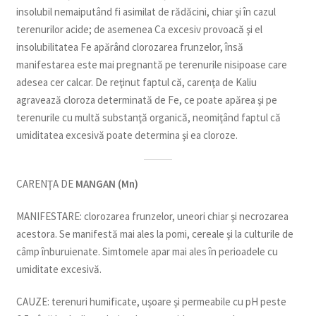
insolubil nemaiputând fi asimilat de rădăcini, chiar şi în cazul
terenurilor acide; de asemenea Ca excesiv provoacă şi el
insolubilitatea Fe apărând clorozarea frunzelor, însă
manifestarea este mai pregnantă pe terenurile nisipoase care
adesea cer calcar. De reţinut faptul că, carenţa de Kaliu
agravează cloroza determinată de Fe, ce poate apărea şi pe
terenurile cu multă substanţă organică, neomiţând faptul că
umiditatea excesivă poate determina şi ea cloroze.
CARENŢA DE
MANGAN (Mn)
MANIFESTARE: clorozarea frunzelor, uneori chiar şi necrozarea
acestora. Se manifestă mai ales la pomi, cereale şi la culturile de
câmp înburuienate. Simtomele apar mai ales în perioadele cu
umiditate excesivă.
CAUZE: terenuri humificate, uşoare şi permeabile cu pH peste