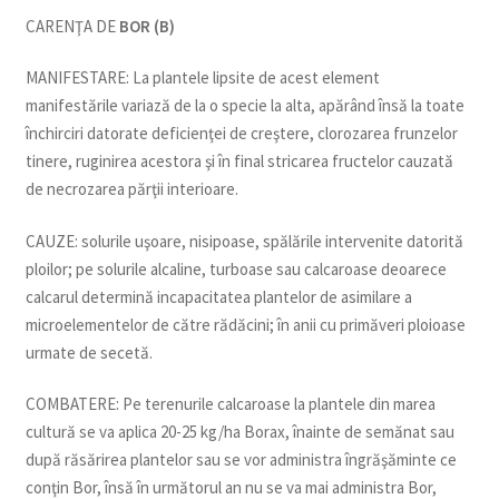
CARENŢA DE
BOR (B)
MANIFESTARE: La plantele lipsite de acest element
manifestările variază de la o specie la alta, apărând însă la toate
închirciri datorate deficienţei de creştere, clorozarea frunzelor
tinere, ruginirea acestora şi în final stricarea fructelor cauzată
de necrozarea părţii interioare.
CAUZE: solurile uşoare, nisipoase, spălările intervenite datorită
ploilor; pe solurile alcaline, turboase sau calcaroase deoarece
calcarul determină incapacitatea plantelor de asimilare a
microelementelor de către rădăcini; în anii cu primăveri ploioase
urmate de secetă.
COMBATERE: Pe terenurile calcaroase la plantele din marea
cultură se va aplica 20-25 kg/ha Borax, înainte de semănat sau
după răsărirea plantelor sau se vor administra îngrăşăminte ce
conţin Bor, însă în următorul an nu se va mai administra Bor,