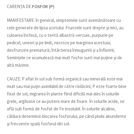
CARENŢA DE
FOSFOR (P)
MANIFESTARE: în general, simptomele sunt asemănătoare cu
cele generate de lipsa azotului. Frunzele sunt drepte şi mici, au
culoarea închisă, cu o tentă albastră-verzuie, purpurie pe
pedicel, uneori şi pe limb, necroze pe marginea acestuia;
desfrunzire prematură; întârzierea înmuguririi şi a înfloririi;
Seminţele ce acumulează mai mult fosfor sunt mai puţine şi de
altă mărime.
CAUZE: P aflat în sol sub formă organică sau minerală este mai
mult sau mai puţin asimilabil de către rădăcini; P este foarte bine
fixat de sol, migrarea în plante fiind dificilă mai ales în solurile
grele, argiloase ce au putere mare de fixare. În solurile acide, se
află sub formă de fosfat de Fe insolubil. În solurile alcaline,
căldura determină blocarea fosforului, pe când ploile abundente
şi frecvente spală fosforul din sol.