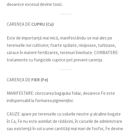
deoarece excesul devine toxic.
CARENŢA DE
CUPRU (Cu)
Este de importanţă mai mică, manifestându-se mai ales pe
terenurile noi cultivate; foarte spălate, nisipoase, turboase,
sărace în materii fertilizante, terenuri înierbate. COMBATERE:
tratamente cu fungicide cuprice pot preveni carenţa.
CARENŢA DE
FIER (Fe)
MANIFESTARE: clorozarea bagajului foliar, deoarece Fe este
indispensabil la formarea pigmenţilor.
CAUZE: apare pe terenurile cu solurile neutre şi alcaline bogate
în Ca, Fe nu este asimilat de rădăcini, în cazurile de administrare
sau existenţă în sol a unei cantităţi mai mari de fosfor, Fe devine