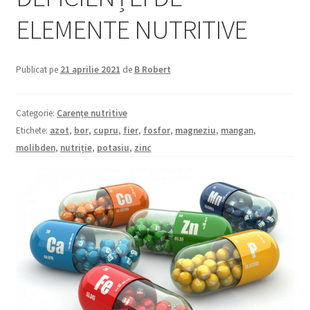
copil
ELEMENTE NUTRITIVE
Extinde
Sere și solarii
meniul
copil
Publicat pe
21 aprilie 2021
de
B Robert
Categorie:
Carențe nutritive
Etichete:
azot
,
bor
,
cupru
,
fier
,
fosfor
,
magneziu
,
mangan
,
molibden
,
nutriție
,
potasiu
,
zinc