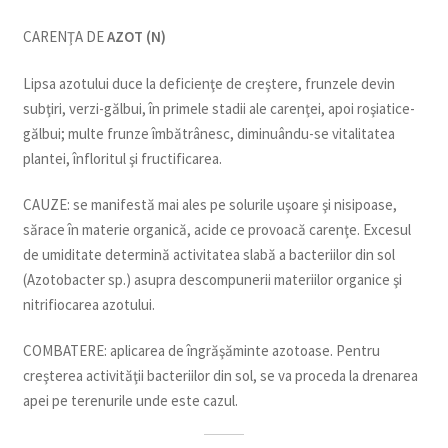
CARENŢA DE
AZOT (N)
Lipsa azotului duce la deficienţe de creştere, frunzele devin
subţiri, verzi-gălbui, în primele stadii ale carenţei, apoi roşiatice-
gălbui; multe frunze îmbătrânesc, diminuându-se vitalitatea
plantei, înfloritul şi fructificarea.
CAUZE: se manifestă mai ales pe solurile uşoare şi nisipoase,
sărace în materie organică, acide ce provoacă carenţe. Excesul
de umiditate determină activitatea slabă a bacteriilor din sol
(Azotobacter sp.) asupra descompunerii materiilor organice şi
nitrifiocarea azotului.
COMBATERE: aplicarea de îngrăşăminte azotoase. Pentru
creşterea activităţii bacteriilor din sol, se va proceda la drenarea
apei pe terenurile unde este cazul.