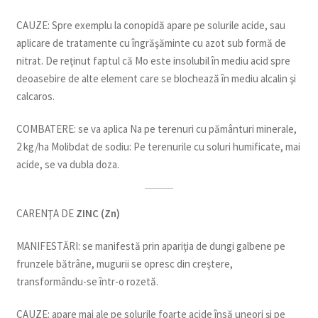
CAUZE: Spre exemplu la conopidă apare pe solurile acide, sau
aplicare de tratamente cu îngrăşăminte cu azot sub formă de
nitrat. De reţinut faptul că Mo este insolubil în mediu acid spre
deoasebire de alte element care se blochează în mediu alcalin şi
calcaros.
COMBATERE: se va aplica Na pe terenuri cu pământuri minerale,
2 kg/ha Molibdat de sodiu: Pe terenurile cu soluri humificate, mai
acide, se va dubla doza.
CARENŢA DE
ZINC (Zn)
MANIFESTĂRI: se manifestă prin apariţia de dungi galbene pe
frunzele bătrâne, mugurii se opresc din creştere,
transformându-se într-o rozetă.
CAUZE: apare mai ale pe solurile foarte acide însă uneori şi pe