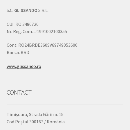
S.C.
GLISSANDO
S.R.L.
CUI: RO 3486720
Nr. Reg. Com.: J1991002100355
Cont: RO24BRDE360SV69749053600
Banca: BRD
www.glissando.ro
CONTACT
Timișoara, Strada Gării nr. 15
Cod Poștal 300167 / România