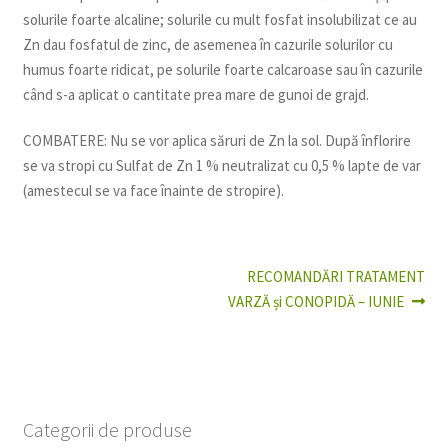
solurile foarte alcaline; solurile cu mult fosfat insolubilizat ce au
Zn dau fosfatul de zinc, de asemenea în cazurile solurilor cu
humus foarte ridicat, pe solurile foarte calcaroase sau în cazurile
când s-a aplicat o cantitate prea mare de gunoi de grajd.
COMBATERE: Nu se vor aplica săruri de Zn la sol. După înflorire
se va stropi cu Sulfat de Zn 1 % neutralizat cu 0,5 % lapte de var
(amestecul se va face înainte de stropire).
Articolul
RECOMANDĂRI TRATAMENT
Navigare
următor:
VARZĂ și CONOPIDĂ – IUNIE
în
articole
Categorii de produse