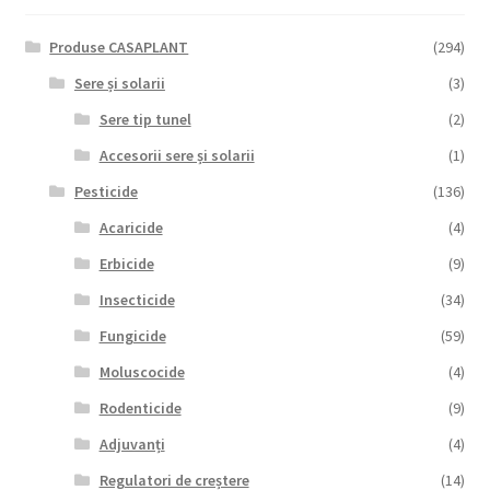
Produse CASAPLANT
(294)
Sere și solarii
(3)
Sere tip tunel
(2)
Accesorii sere și solarii
(1)
Pesticide
(136)
Acaricide
(4)
Erbicide
(9)
Insecticide
(34)
Fungicide
(59)
Moluscocide
(4)
Rodenticide
(9)
Adjuvanți
(4)
Regulatori de creștere
(14)