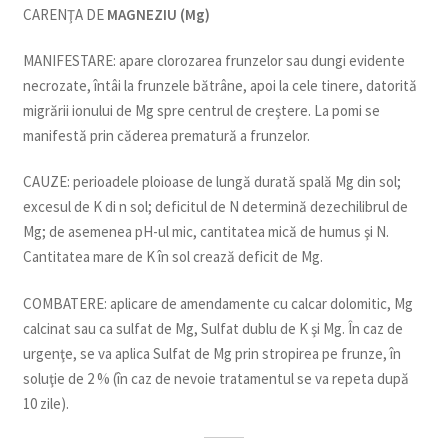
CARENŢA DE
MAGNEZIU (Mg)
MANIFESTARE: apare clorozarea frunzelor sau dungi evidente
necrozate, întâi la frunzele bătrâne, apoi la cele tinere, datorită
migrării ionului de Mg spre centrul de creştere. La pomi se
manifestă prin căderea prematură a frunzelor.
CAUZE: perioadele ploioase de lungă durată spală Mg din sol;
excesul de K di n sol; deficitul de N determină dezechilibrul de
Mg; de asemenea pH-ul mic, cantitatea mică de humus şi N.
Cantitatea mare de K în sol crează deficit de Mg.
COMBATERE: aplicare de amendamente cu calcar dolomitic, Mg
calcinat sau ca sulfat de Mg, Sulfat dublu de K şi Mg. În caz de
urgenţe, se va aplica Sulfat de Mg prin stropirea pe frunze, în
soluţie de 2 % (în caz de nevoie tratamentul se va repeta după
10 zile).