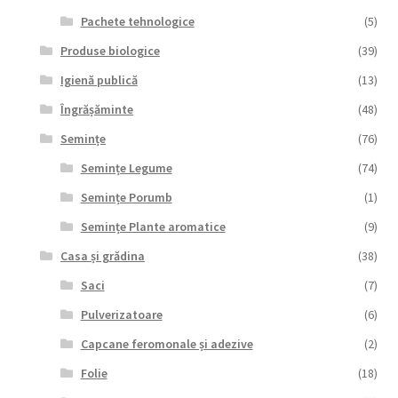
Pachete tehnologice
(5)
Produse biologice
(39)
Igienă publică
(13)
Îngrășăminte
(48)
Semințe
(76)
Semințe Legume
(74)
Semințe Porumb
(1)
Semințe Plante aromatice
(9)
Casa și grădina
(38)
Saci
(7)
Pulverizatoare
(6)
Capcane feromonale și adezive
(2)
Folie
(18)