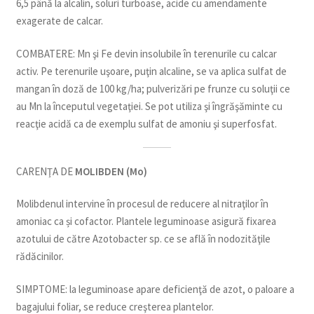
6,5 până la alcalin, soluri turboase, acide cu amendamente
exagerate de calcar.
COMBATERE: Mn şi Fe devin insolubile în terenurile cu calcar
activ. Pe terenurile uşoare, puţin alcaline, se va aplica sulfat de
mangan în doză de 100 kg/ha; pulverizări pe frunze cu soluţii ce
au Mn la începutul vegetaţiei. Se pot utiliza şi îngrăşăminte cu
reacţie acidă ca de exemplu sulfat de amoniu şi superfosfat.
CARENŢA DE
MOLIBDEN (Mo)
Molibdenul intervine în procesul de reducere al nitraţilor în
amoniac ca și cofactor. Plantele leguminoase asigură fixarea
azotului de către Azotobacter sp. ce se află în nodozităţile
rădăcinilor.
SIMPTOME: la leguminoase apare deficienţă de azot, o paloare a
bagajului foliar, se reduce creşterea plantelor.