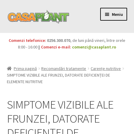
Meniu
PACHETE
Comenzi telefonice:
0256.300.070
, de luni până vineri, între orele
Extinde
8:00 - 16:00 ||
Comenzi e-mail:
comenzi@casaplant.ro
Pesticide
meniul
copil
Îngrășăminte
Prima pagină
Recomandări tratamente
Carențe nutritive
SIMPTOME VIZIBILE ALE FRUNZEI, DATORATE DEFICIENȚEI DE
Extinde
Semințe
ELEMENTE NUTRITIVE
meniul
copil
Produse BIO
SIMPTOME VIZIBILE ALE
Igienă publică
FRUNZEI, DATORATE
Extinde
Casa și grădina
DEFICIENȚEI DE
meniul