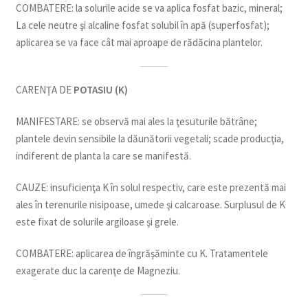
COMBATERE: la solurile acide se va aplica fosfat bazic, mineral;
La cele neutre şi alcaline fosfat solubil în apă (superfosfat);
aplicarea se va face cât mai aproape de rădăcina plantelor.
CARENŢA DE
POTASIU (K)
MANIFESTARE: se observă mai ales la ţesuturile bătrâne;
plantele devin sensibile la dăunătorii vegetali; scade producţia,
indiferent de planta la care se manifestă.
CAUZE: insuficienţa K în solul respectiv, care este prezentă mai
ales în terenurile nisipoase, umede şi calcaroase. Surplusul de K
este fixat de solurile argiloase şi grele.
COMBATERE: aplicarea de îngrăşăminte cu K. Tratamentele
exagerate duc la carenţe de Magneziu.