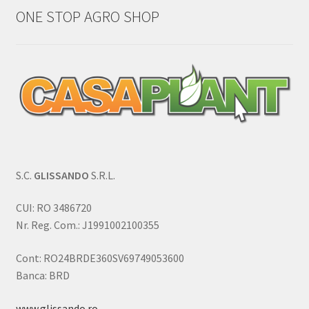
ONE STOP AGRO SHOP
S.C.
GLISSANDO
S.R.L.
CUI: RO 3486720
Nr. Reg. Com.: J1991002100355
Cont: RO24BRDE360SV69749053600
Banca: BRD
www.glissando.ro