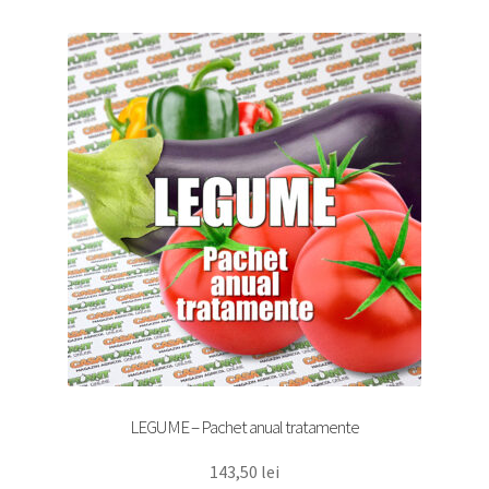
copil
Extinde
Sere și solarii
meniul
copil
LEGUME – Pachet anual tratamente
143,50
lei