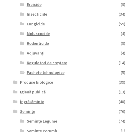
Erbicide
(9)
Insecticide
(34)
Fungicide
(59)
Moluscocide
(4)
Rodenticide
(9)
Adjuvanți
(4)
Regulatori de creștere
(14)
Pachete tehnologice
(5)
Produse biologice
(39)
Igienă publică
(13)
Îngrășăminte
(48)
Semințe
(76)
Semințe Legume
(74)
Semințe Porumb
(1)