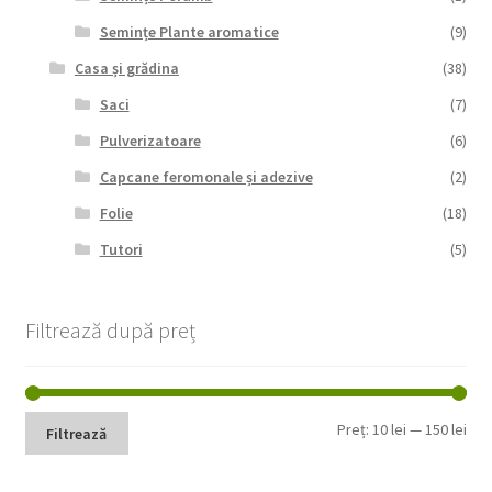
Semințe Plante aromatice
(9)
Casa și grădina
(38)
Saci
(7)
Pulverizatoare
(6)
Capcane feromonale și adezive
(2)
Folie
(18)
Tutori
(5)
Filtrează după preț
Pre
Pre
Preț:
10 lei
—
150 lei
Filtrează
min
max