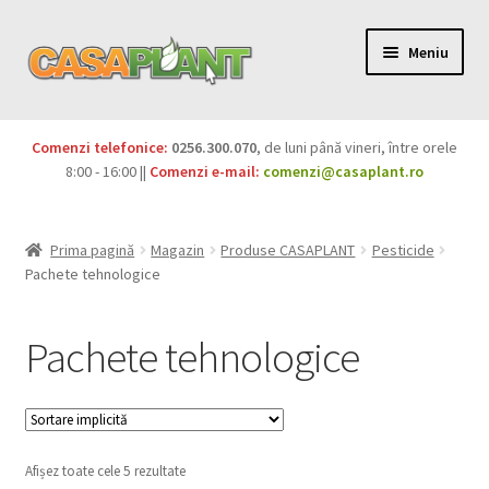
Meniu
PACHETE
Comenzi telefonice:
0256.300.070
, de luni până vineri, între orele
Extinde
8:00 - 16:00 ||
Comenzi e-mail:
comenzi@casaplant.ro
Pesticide
meniul
copil
Îngrășăminte
Prima pagină
Magazin
Produse CASAPLANT
Pesticide
Pachete tehnologice
Extinde
Semințe
meniul
Pachete tehnologice
copil
Produse BIO
Igienă publică
Extinde
Casa și grădina
Afișez toate cele 5 rezultate
meniul