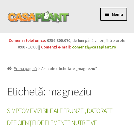
Meniu
PACHETE
Comenzi telefonice:
0256.300.070
, de luni până vineri, între orele
Extinde
8:00 - 16:00 ||
Comenzi e-mail:
comenzi@casaplant.ro
Pesticide
meniul
copil
Îngrășăminte
Prima pagină
Articole etichetate „magneziu”
Extinde
Semințe
meniul
Etichetă:
magneziu
copil
Produse BIO
SIMPTOME VIZIBILE ALE FRUNZEI, DATORATE
Igienă publică
DEFICIENȚEI DE ELEMENTE NUTRITIVE
Extinde
Casa și grădina
meniul