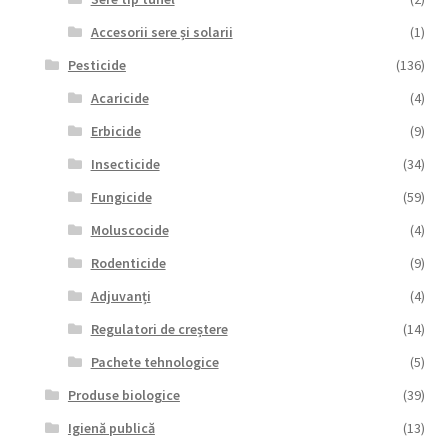
Accesorii sere și solarii
(1)
Pesticide
(136)
Acaricide
(4)
Erbicide
(9)
Insecticide
(34)
Fungicide
(59)
Moluscocide
(4)
Rodenticide
(9)
Adjuvanți
(4)
Regulatori de creștere
(14)
Pachete tehnologice
(5)
Produse biologice
(39)
Igienă publică
(13)