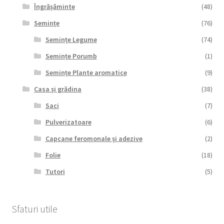
Îngrășăminte
(48)
Semințe
(76)
Semințe Legume
(74)
Semințe Porumb
(1)
Semințe Plante aromatice
(9)
Casa și grădina
(38)
Saci
(7)
Pulverizatoare
(6)
Capcane feromonale și adezive
(2)
Folie
(18)
Tutori
(5)
Sfaturi utile