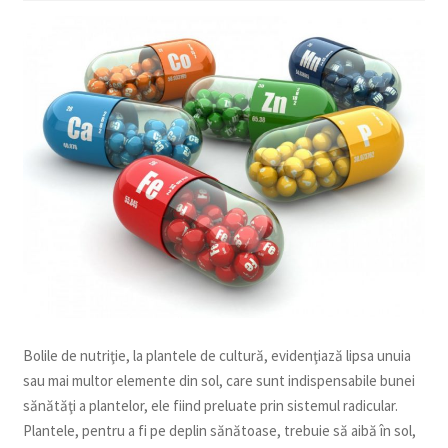
copil
Extinde
Sere și solarii
meniul
copil
Bolile de nutriţie, la plantele de cultură, evidenţiază lipsa unuia
sau mai multor elemente din sol, care sunt indispensabile bunei
sănătăţi a plantelor, ele fiind preluate prin sistemul radicular.
Plantele, pentru a fi pe deplin sănătoase, trebuie să aibă în sol,