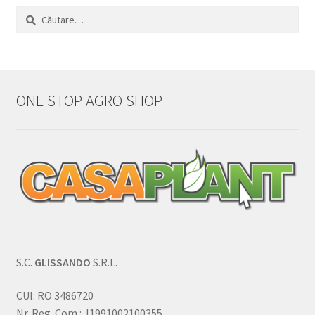
Caută
după:
ONE STOP AGRO SHOP
S.C.
GLISSANDO
S.R.L.
CUI: RO 3486720
Nr. Reg. Com.: J1991002100355