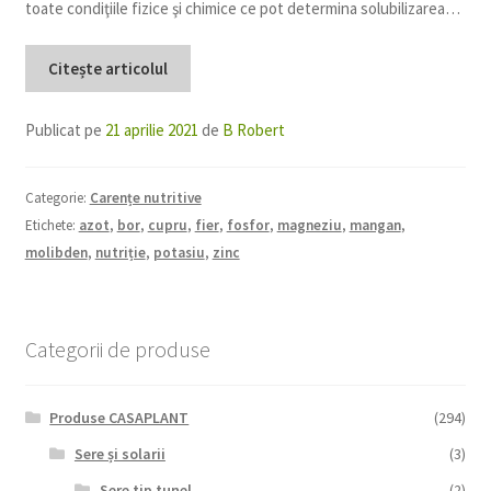
toate condiţiile fizice şi chimice ce pot determina solubilizarea…
Citește articolul
Publicat pe
21 aprilie 2021
de
B Robert
Categorie:
Carențe nutritive
Etichete:
azot
,
bor
,
cupru
,
fier
,
fosfor
,
magneziu
,
mangan
,
molibden
,
nutriție
,
potasiu
,
zinc
Categorii de produse
Produse CASAPLANT
(294)
Sere și solarii
(3)
Sere tip tunel
(2)