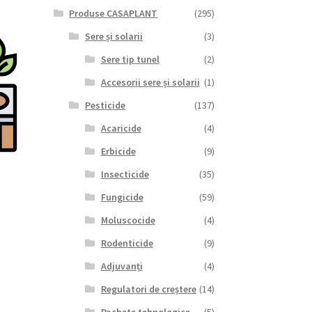
Produse CASAPLANT
(295)
Sere și solarii
(3)
Sere tip tunel
(2)
Accesorii sere și solarii
(1)
Pesticide
(137)
Acaricide
(4)
Erbicide
(9)
Insecticide
(35)
Fungicide
(59)
Moluscocide
(4)
Rodenticide
(9)
Adjuvanți
(4)
Regulatori de creștere
(14)