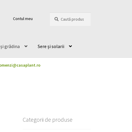
Caută
Caută
Contul meu
după:
și grădina
Sere și solarii
omenzi@casaplant.ro
Categorii de produse