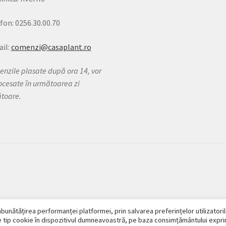
fon: 0256.30.00.70
il:
comenzi@casaplant.ro
nzile plasate după ora 14, vor
rocesate în următoarea zi
ătoare.
bunătățirea performanței platformei, prin salvarea preferințelor utilizatoril
 tip cookie în dispozitivul dumneavoastră, pe baza consimțământului expri