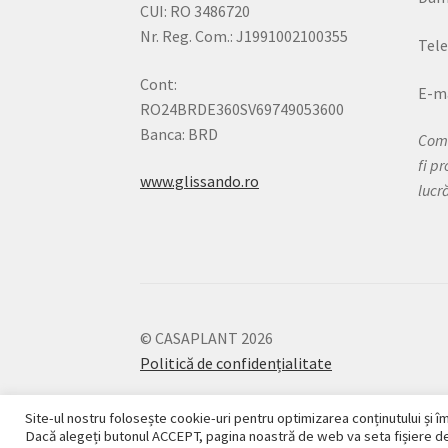
CUI: RO 3486720
Nr. Reg. Com.: J1991002100355
Tele
Cont:
E-ma
RO24BRDE360SV69749053600
Banca: BRD
Come
fi p
www.glissando.ro
lucr
© CASAPLANT 2026
Politică de confidențialitate
Site-ul nostru folosește cookie-uri pentru optimizarea conținutului și îm
Dacă alegeți butonul ACCEPT, pagina noastră de web va seta fișiere de