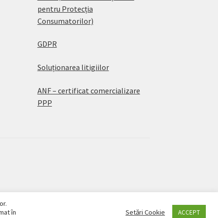
pentru Protecția
Consumatorilor)
GDPR
Soluționarea litigiilor
ANF – certificat comercializare
PPP
or.
mat în
Setări Cookie
ACCEPT