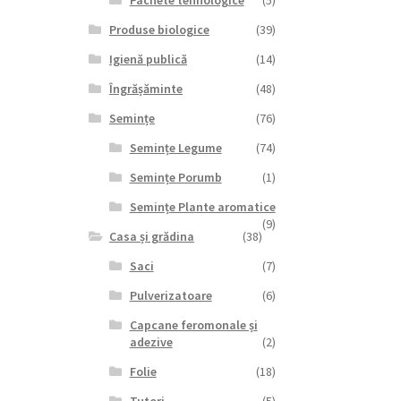
Pachete tehnologice
(5)
Produse biologice
(39)
Igienă publică
(14)
Îngrășăminte
(48)
Semințe
(76)
Semințe Legume
(74)
Semințe Porumb
(1)
Semințe Plante aromatice
(9)
Casa și grădina
(38)
Saci
(7)
Pulverizatoare
(6)
Capcane feromonale și
adezive
(2)
Folie
(18)