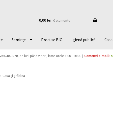
0,00
lei
0 elemente
te
Semințe
Produse BIO
Igienă publică
Casa 
256.300.070
, de luni până vineri, între orele 8:00 - 16:00 ||
Comenzi e-mail:
c
Casa și grădina