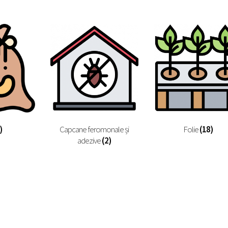
)
Capcane feromonale și
Folie
(18)
adezive
(2)