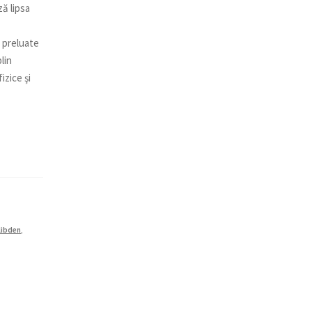
ză lipsa
d preluate
lin
izice şi
libden
,