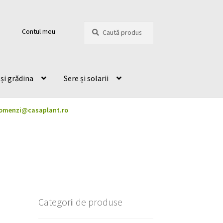
Caută
Caută
Contul meu
după:
și grădina
Sere și solarii
omenzi@casaplant.ro
Categorii de produse