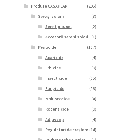
Produse CASAPLANT
(295)
Sere și solarii
(3)
Sere tip tunel
(2)
Accesorii sere și solarii
(1)
Pesticide
(137)
Acaricide
(4)
Erbicide
(9)
Insecticide
(35)
Fungicide
(59)
Moluscocide
(4)
Rodenticide
(9)
Adjuvanți
(4)
Regulatori de creștere
(14)