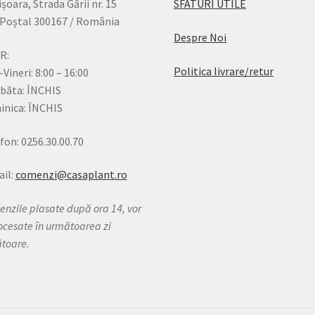
șoara, Strada Gării nr. 15
SFATURI UTILE
Poștal 300167 / România
Despre Noi
R:
Politica livrare/retur
-Vineri: 8:00 – 16:00
băta: ÎNCHIS
nica: ÎNCHIS
fon: 0256.30.00.70
il:
comenzi@casaplant.ro
nzile plasate după ora 14, vor
rocesate în următoarea zi
ătoare.