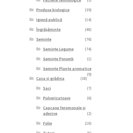
Pachete tehnologice
(5)
Produse biologice
(39)
Igienă publică
(14)
Îngrășăminte
(48)
Semințe
(76)
Semințe Legume
(74)
Semințe Porumb
(1)
Semințe Plante aromatice
(9)
Casa și grădina
(38)
Saci
(7)
Pulverizatoare
(6)
Capcane feromonale și
adezive
(2)
Folie
(18)