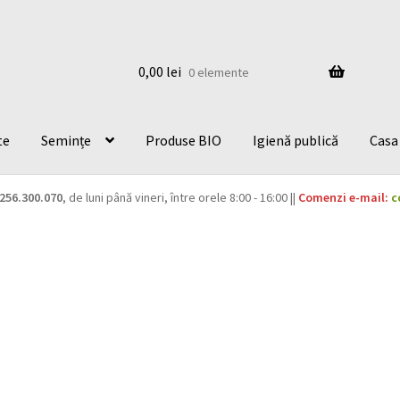
0,00
lei
0 elemente
te
Semințe
Produse BIO
Igienă publică
Casa 
256.300.070
, de luni până vineri, între orele 8:00 - 16:00 ||
Comenzi e-mail:
c