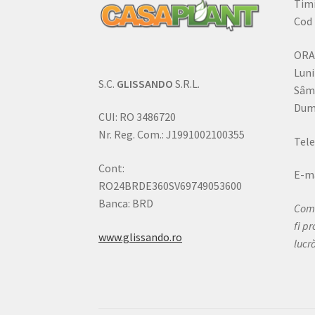
Timi
Cod 
ORA
Luni
S.C.
GLISSANDO
S.R.L.
Sâm
Dumi
CUI: RO 3486720
Nr. Reg. Com.: J1991002100355
Tele
Cont:
E-ma
RO24BRDE360SV69749053600
Banca: BRD
Come
fi p
www.glissando.ro
lucr