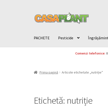
PACHETE
Pesticide
Îngrășămin
Comenzi telefonice:
0
Prima pagină
Articole etichetate „nutriție”
Etichetă:
nutriție