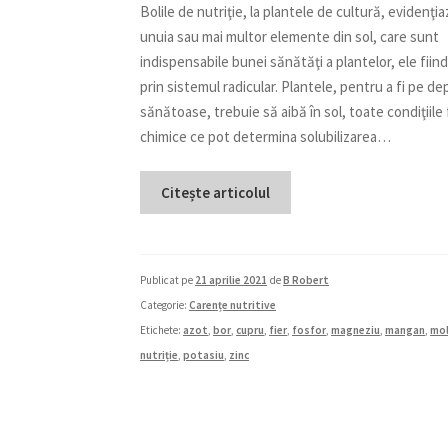
Bolile de nutriţie, la plantele de cultură, evidenţia
unuia sau mai multor elemente din sol, care sunt
indispensabile bunei sănătăţi a plantelor, ele fiin
prin sistemul radicular. Plantele, pentru a fi pe dep
sănătoase, trebuie să aibă în sol, toate condiţiile f
chimice ce pot determina solubilizarea…
Citește articolul
Publicat pe
21 aprilie 2021
de
B Robert
Categorie:
Carențe nutritive
Etichete:
azot
,
bor
,
cupru
,
fier
,
fosfor
,
magneziu
,
mangan
,
mo
nutriție
,
potasiu
,
zinc