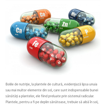
copil
Extinde
Sere și solarii
meniul
copil
Bolile de nutriţie, la plantele de cultură, evidenţiază lipsa unuia
sau mai multor elemente din sol, care sunt indispensabile bunei
sănătăţi a plantelor, ele fiind preluate prin sistemul radicular.
Plantele, pentru a fi pe deplin sănătoase, trebuie să aibă în sol,