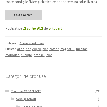
toate condiţiile fizice şi chimice ce pot determina solubilizarea…
Citește articolul
Publicat pe
21 aprilie 2021
de
B Robert
Categorie:
Carențe nutritive
Etichete:
azot
,
bor
,
cupru
,
fier
,
fosfor
,
magneziu
,
mangan
,
molibden
,
nutriție
,
potasiu
,
zinc
Categorii de produse
Produse CASAPLANT
(295)
Sere și solarii
(3)
Sere tip tunel
(2)