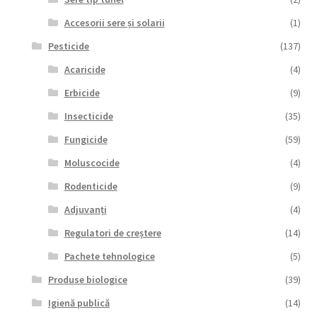
Accesorii sere și solarii
(1)
Pesticide
(137)
Acaricide
(4)
Erbicide
(9)
Insecticide
(35)
Fungicide
(59)
Moluscocide
(4)
Rodenticide
(9)
Adjuvanți
(4)
Regulatori de creștere
(14)
Pachete tehnologice
(5)
Produse biologice
(39)
Igienă publică
(14)