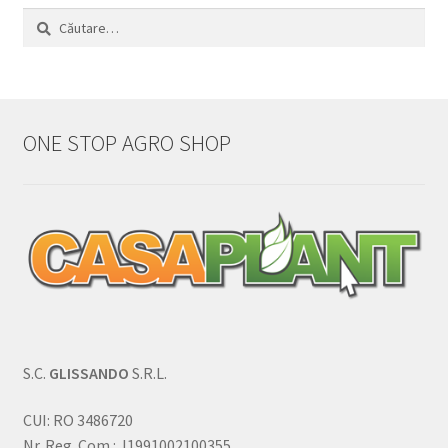
Caută
după:
ONE STOP AGRO SHOP
S.C.
GLISSANDO
S.R.L.
CUI: RO 3486720
Nr. Reg. Com.: J1991002100355