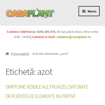
Meniu
PACHETE
Comenzi telefonice:
0256.300.070
, de luni până vineri, între orele
Extinde
8:00 - 16:00 ||
Comenzi e-mail:
comenzi@casaplant.ro
Pesticide
meniul
copil
Îngrășăminte
Prima pagină
Articole etichetate „azot”
Extinde
Semințe
meniul
Etichetă:
azot
copil
Produse BIO
SIMPTOME VIZIBILE ALE FRUNZEI, DATORATE
Igienă publică
DEFICIENȚEI DE ELEMENTE NUTRITIVE
Extinde
Casa și grădina
meniul