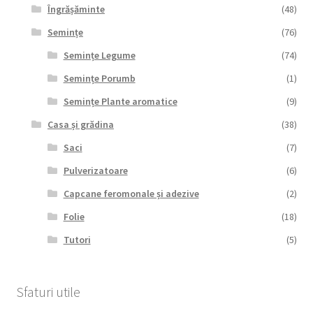
Îngrășăminte
(48)
Semințe
(76)
Semințe Legume
(74)
Semințe Porumb
(1)
Semințe Plante aromatice
(9)
Casa și grădina
(38)
Saci
(7)
Pulverizatoare
(6)
Capcane feromonale și adezive
(2)
Folie
(18)
Tutori
(5)
Sfaturi utile