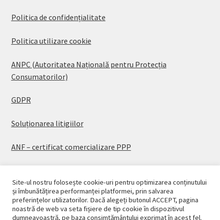
Politica de confidențialitate
Politica utilizare cookie
ANPC (Autoritatea Națională pentru Protecția
Consumatorilor)
GDPR
Soluționarea litigiilor
ANF – certificat comercializare PPP
Site-ul nostru folosește cookie-uri pentru optimizarea conținutului
și îmbunătățirea performanței platformei, prin salvarea
preferințelor utilizatorilor. Dacă alegeți butonul ACCEPT, pagina
© CASAPLANT 2026
noastră de web va seta fișiere de tip cookie în dispozitivul
dumneavoastră, pe baza consimțământului exprimat în acest fel.