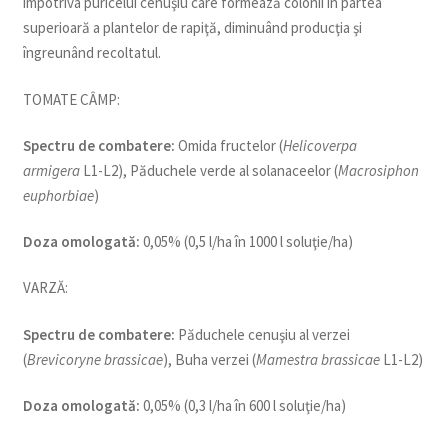
împotriva puricelui cenuşiu care formează colonii în partea
superioară a plantelor de rapiţă, diminuând producţia şi
îngreunând recoltatul.
TOMATE CÂMP:
Spectru de combatere:
Omida fructelor (
Helicoverpa
armigera
L1-L2), Păduchele verde al solanaceelor (
Macrosiphon
euphorbiae
)
Doza omologată:
0,05% (0,5 l/ha în 1000 l soluţie/ha)
VARZĂ:
Spectru de combatere:
Păduchele cenuşiu al verzei
(
Brevicoryne brassicae
), Buha verzei (
Mamestra brassicae
L1-L2)
Doza omologată:
0,05% (0,3 l/ha în 600 l soluţie/ha)