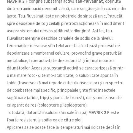
MAVRIK 2 F
conţine substanţa activă
tau-fluvalinat
, obţinută
dintr-un aminoacid denumit valină, care se găseşte în cazeina din
lapte. Tau-fluvalinat este un piretroid de sinteză unic, întrucât
spre deosebire de toţi ceilalţi piretroizi acţionează în mod diferit
asupra sistemului nervos al dăunătorilor ţintă. Astfel, tau-
fluvalinat menţine deschise canalele de sodiu de la nivelul
terminaţiilor nervoase şi în felul acesta afectează procesul de
depolarizare a membranei celulare, provocând grave perturbări
metabolice, hiperactivitate dezordonată şi în final moartea
dăunătorilor. Aceasta substanţă activă se caracterizează printr-
o mai mare foto- şi termo-stabilitate, o solubilitate sporită în
lipide (traversează mai repede cuticula insectelor) şi un spectru
de combatere mai specific, principalele ţinte fiind insectele
sugătoare (afide, tripşi şi purici de frunză), dar şi unele insecte
cu aparat de ros (coleoptere şi lepidoptere).
Totodată, datorită insolubilizării sale în apă,
MAVRIK 2 F
este
foarte rezistent la spălarea de către ploi.
Aplicarea sa se poate face la temperaturi mai ridicate decât în