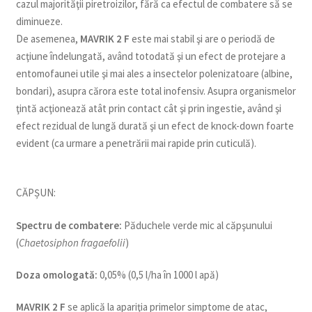
cazul majorităţii piretroizilor, fără ca efectul de combatere să se
diminueze.
De asemenea,
MAVRIK 2 F
este mai stabil şi are o periodă de
acţiune îndelungată, având totodată şi un efect de protejare a
entomofaunei utile şi mai ales a insectelor polenizatoare (albine,
bondari), asupra cărora este total inofensiv. Asupra organismelor
ţintă acţionează atât prin contact cât şi prin ingestie, având şi
efect rezidual de lungă durată şi un efect de knock-down foarte
evident (ca urmare a penetrării mai rapide prin cuticulă).
CĂPȘUN:
Spectru de combatere:
Păduchele verde mic al căpşunului
(
Chaetosiphon fragaefolii
)
Doza omologată:
0,05% (0,5 l/ha în 1000 l apă)
MAVRIK 2 F
se aplică la apariţia primelor simptome de atac,