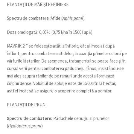
PLANTAȚII DE MĂR ȘI PEPINIERE:
Spectru de combatere:
Afide (
Aphis pomi
)
Doza omologată:
0,05% (0,75 l/ha în 1500 l apă)
MAVRIK 2 F
se foloseşte atât la înflorit, cât şi imediat după
înflorit, pentru combaterea afidelor, la apariţia primelor colonii pe
vârfurile lăstarilor. De asemenea, tratamentul se poate face şi în
cursul verii pentru combaterea păduchelui lânos, insistându-se
mai ales asupra rănilor de pe ramuri unde acesta formează
colonii dense. Volumul de soluţie este de 1500 litri la hectar,
astfel încât să se asigure o acoperire completă a pomilor.
PLANTAȚII DE PRUN:
Spectru de combatere:
Păduchele cenuşiu al prunelor
(
Hyalopterus pruni
)