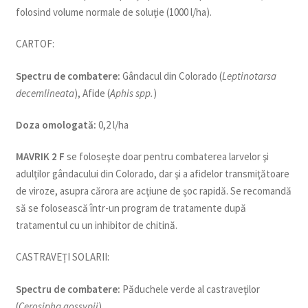
folosind volume normale de soluţie (1000 l/ha).
CARTOF:
Spectru de combatere:
Gândacul din Colorado (
Leptinotarsa
decemlineata
), Afide (
Aphis spp.
)
Doza omologată:
0,2 l/ha
MAVRIK 2 F
se foloseşte doar pentru combaterea larvelor şi
adulţilor gândacului din Colorado, dar şi a afidelor transmiţătoare
de viroze, asupra cărora are acţiune de şoc rapidă. Se recomandă
să se folosească într-un program de tratamente după
tratamentul cu un inhibitor de chitină.
CASTRAVEȚI SOLARII:
Spectru de combatere:
Păduchele verde al castraveţilor
(
Cerosipha gossypii
)