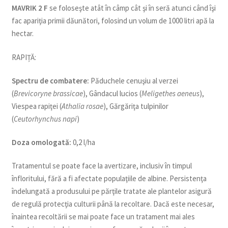
MAVRIK 2 F
se foloseşte atât în câmp cât şi în seră atunci când îşi
fac apariţia primii dăunători, folosind un volum de 1000 litri apă la
hectar.
RAPIȚĂ:
Spectru de combatere:
Păduchele cenuşiu al verzei
(
Brevicoryne brassicae
), Gândacul lucios (
Meligethes aeneus
),
Viespea rapiţei (
Athalia rosae
), Gărgăriţa tulpinilor
(
Ceutorhynchus napi
)
Doza omologată:
0,2 l/ha
Tratamentul se poate face la avertizare, inclusiv în timpul
înfloritului, fără a fi afectate populaţiile de albine. Persistenţa
îndelungată a produsului pe părţile tratate ale plantelor asigură
de regulă protecţia culturii până la recoltare. Dacă este necesar,
înaintea recoltării se mai poate face un tratament mai ales