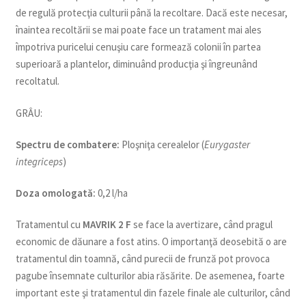
de regulă protecţia culturii până la recoltare. Dacă este necesar,
înaintea recoltării se mai poate face un tratament mai ales
împotriva puricelui cenuşiu care formează colonii în partea
superioară a plantelor, diminuând producţia şi îngreunând
recoltatul.
GRÂU:
Spectru de combatere:
Ploşniţa cerealelor (
Eurygaster
integriceps
)
Doza omologată:
0,2 l/ha
Tratamentul cu
MAVRIK 2 F
se face la avertizare, când pragul
economic de dăunare a fost atins. O importanţă deosebită o are
tratamentul din toamnă, când purecii de frunză pot provoca
pagube însemnate culturilor abia răsărite. De asemenea, foarte
important este şi tratamentul din fazele finale ale culturilor, când