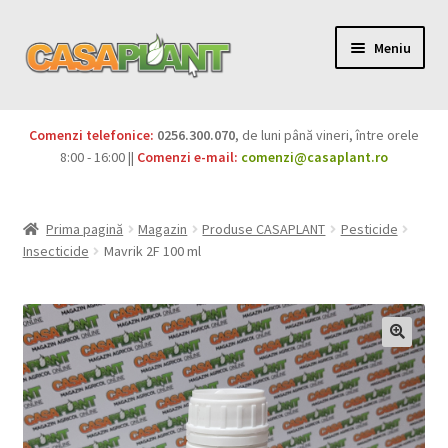
Meniu
PACHETE
Comenzi telefonice:
0256.300.070
, de luni până vineri, între orele
Extinde
8:00 - 16:00 ||
Comenzi e-mail:
comenzi@casaplant.ro
Pesticide
meniul
copil
Îngrășăminte
Prima pagină
Magazin
Produse CASAPLANT
Pesticide
Insecticide
Mavrik 2F 100 ml
Extinde
Semințe
meniul
copil
Produse BIO
Igienă publică
Extinde
Casa și grădina
meniul