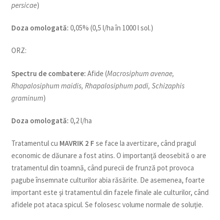
persicae
)
Doza omologată:
0,05% (0,5 l/ha în 1000 l sol.)
ORZ:
Spectru de combatere:
Afide (
Macrosiphum avenae,
Rhapalosiphum maidis, Rhapalosiphum padi, Schizaphis
graminum
)
Doza omologată:
0,2 l/ha
Tratamentul cu
MAVRIK 2 F
se face la avertizare, când pragul
economic de dăunare a fost atins. O importanţă deosebită o are
tratamentul din toamnă, când purecii de frunză pot provoca
pagube însemnate culturilor abia răsărite. De asemenea, foarte
important este şi tratamentul din fazele finale ale culturilor, când
afidele pot ataca spicul. Se folosesc volume normale de soluţie.