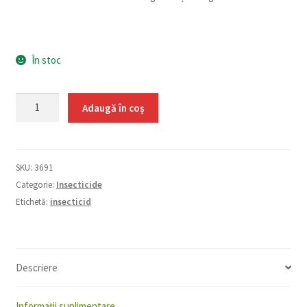
În stoc
Cantitate
Adaugă în coș
Mavrik
2F
100
SKU:
3691
ml
Categorie:
Insecticide
Etichetă:
insecticid
Descriere
Informații suplimentare