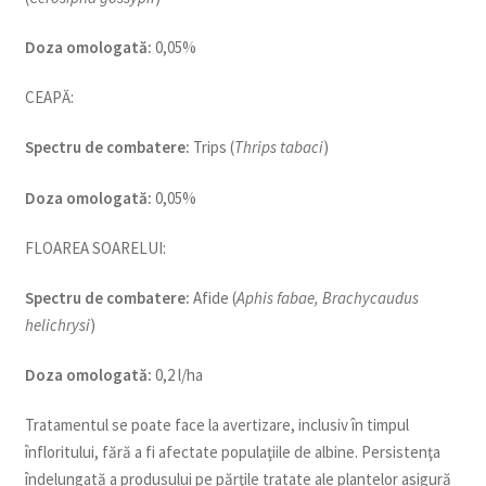
Doza omologată:
0,05%
CEAPĂ:
Spectru de combatere:
Trips (
Thrips tabaci
)
Doza omologată:
0,05%
FLOAREA SOARELUI:
Spectru de combatere:
Afide (
Aphis fabae, Brachycaudus
helichrysi
)
Doza omologată:
0,2 l/ha
Tratamentul se poate face la avertizare, inclusiv în timpul
înfloritului, fără a fi afectate populaţiile de albine. Persistenţa
îndelungată a produsului pe părţile tratate ale plantelor asigură