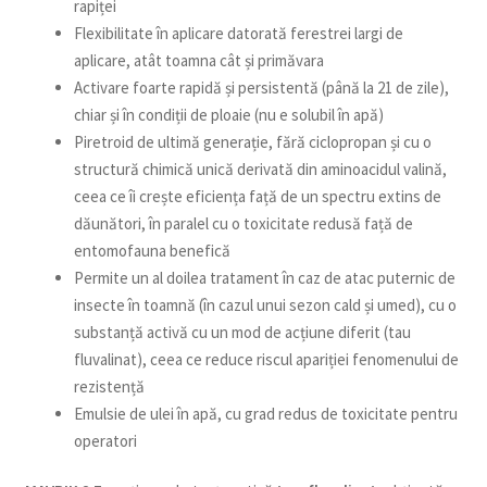
rapiței
Flexibilitate în aplicare datorată ferestrei largi de
aplicare, atât toamna cât și primăvara
Activare foarte rapidă și persistentă (până la 21 de zile),
chiar și în condiții de ploaie (nu e solubil în apă)
Piretroid de ultimă generație, fără ciclopropan și cu o
structură chimică unică derivată din aminoacidul valină,
ceea ce îi crește eficiența față de un spectru extins de
dăunători, în paralel cu o toxicitate redusă față de
entomofauna benefică
Permite un al doilea tratament în caz de atac puternic de
insecte în toamnă (în cazul unui sezon cald și umed), cu o
substanță activă cu un mod de acțiune diferit (tau
fluvalinat), ceea ce reduce riscul apariției fenomenului de
rezistență
Emulsie de ulei în apă, cu grad redus de toxicitate pentru
operatori