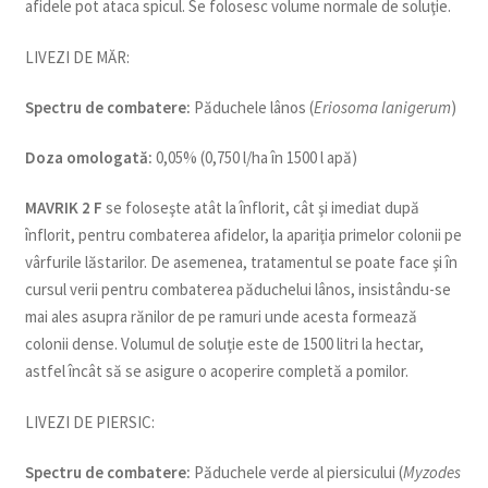
afidele pot ataca spicul. Se folosesc volume normale de soluţie.
LIVEZI DE MĂR:
Spectru de combatere:
Păduchele lânos (
Eriosoma lanigerum
)
Doza omologată:
0,05% (0,750 l/ha în 1500 l apă)
MAVRIK 2 F
se foloseşte atât la înflorit, cât şi imediat după
înflorit, pentru combaterea afidelor, la apariţia primelor colonii pe
vârfurile lăstarilor. De asemenea, tratamentul se poate face şi în
cursul verii pentru combaterea păduchelui lânos, insistându-se
mai ales asupra rănilor de pe ramuri unde acesta formează
colonii dense. Volumul de soluţie este de 1500 litri la hectar,
astfel încât să se asigure o acoperire completă a pomilor.
LIVEZI DE PIERSIC:
Spectru de combatere:
Păduchele verde al piersicului (
Myzodes