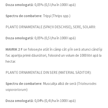
Doza omologată:
0,05% (0,5 l/ha în 1000 l apă)
Spectru de combatere:
Tripşi (Thrips spp.)
PLANTE ORNAMENTALE (SPAȚII DESCHISE), SERE, SOLARII:
Doza omologată:
0,05% (0,5 l/ha în 1000 l apă)
MAVRIK 2 F
se foloseşte atât în câmp cât şi în seră atunci când îşi
fac apariţia primii dăunători, folosind un volum de 1000 litri apă la
hectar.
PLANTE ORNAMENTALE DIN SERE (MATERIAL SĂDITOR):
Spectru de combatere:
Musculiţa albă de seră (
Trialeurodes
vaporariorum
)
Doza omologată:
0,04% (0,4 l/ha în 1000 l apă)