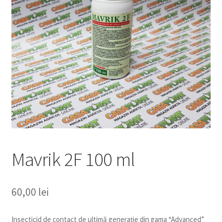
copil
Extinde
Sere și solarii
meniul
copil
Mavrik 2F 100 ml
60,00
lei
Insecticid de contact de ultimă generație din gama “Advanced”