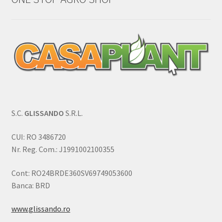
S.C.
GLISSANDO
S.R.L.
CUI: RO 3486720
Nr. Reg. Com.: J1991002100355
Cont: RO24BRDE360SV69749053600
Banca: BRD
www.glissando.ro