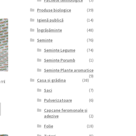
Pachete tehnologice
(5)
Produse biologice
(39)
Igienă publică
(14)
Îngrășăminte
(48)
Semințe
(76)
Semințe Legume
(74)
Semințe Porumb
(1)
Semințe Plante aromatice
(9)
Casa și grădina
(38)
 ml
Saci
(7)
Pulverizatoare
(6)
Capcane feromonale și
adezive
(2)
Folie
(18)