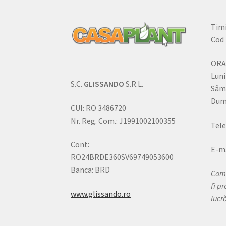
Timi
Cod 
ORA
Luni
S.C.
GLISSANDO
S.R.L.
Sâm
Dumi
CUI: RO 3486720
Nr. Reg. Com.: J1991002100355
Tele
Cont:
E-ma
RO24BRDE360SV69749053600
Banca: BRD
Come
fi p
www.glissando.ro
lucr