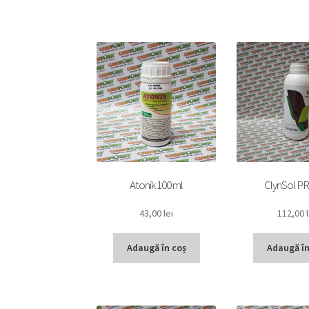
Atonik 100 ml
ClynSol PR
43,00
lei
112,00
Adaugă în coș
Adaugă în