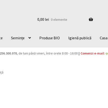
0,00
lei
0 elemente
te
Semințe
Produse BIO
Igienă publică
Casa 
256.300.070
, de luni până vineri, între orele 8:00 - 16:00 ||
Comenzi e-mail:
c
iță