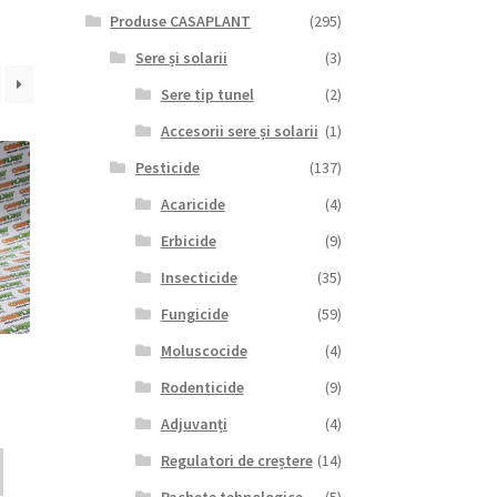
Produse CASAPLANT
(295)
Sere și solarii
(3)
Sere tip tunel
(2)
Accesorii sere și solarii
(1)
Pesticide
(137)
Acaricide
(4)
Erbicide
(9)
Insecticide
(35)
Fungicide
(59)
Moluscocide
(4)
Rodenticide
(9)
Adjuvanți
(4)
Regulatori de creștere
(14)