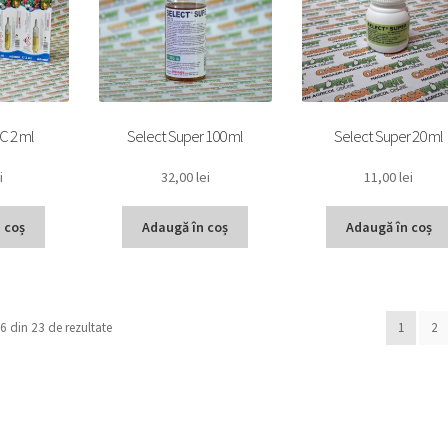
C 2 ml
Select Super 100 ml
Select Super 20 ml
i
32,00
lei
11,00
lei
 coș
Adaugă în coș
Adaugă în coș
16 din 23 de rezultate
1
2