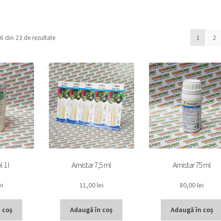
16 din 23 de rezultate
1
2
 1 l
Amistar 7,5 ml
Amistar 75 ml
ei
11,00
lei
80,00
lei
 coș
Adaugă în coș
Adaugă în coș