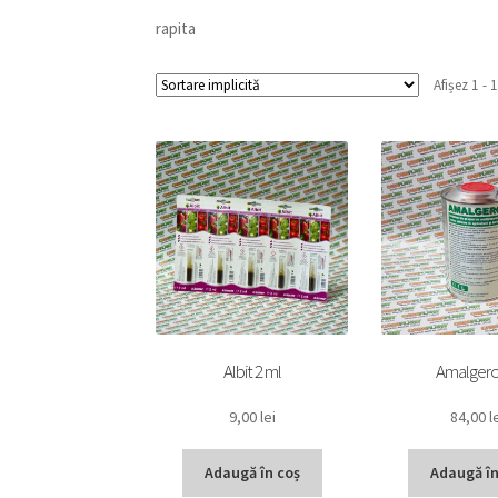
rapita
Afișez 1 - 
Albit 2 ml
Amalgerol
9,00
lei
84,00
l
Adaugă în coș
Adaugă în