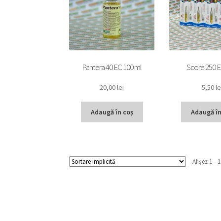
Pantera 40 EC 100 ml
Score 250 E
20,00
lei
5,50
le
Adaugă în coș
Adaugă în
Afișez 1 - 