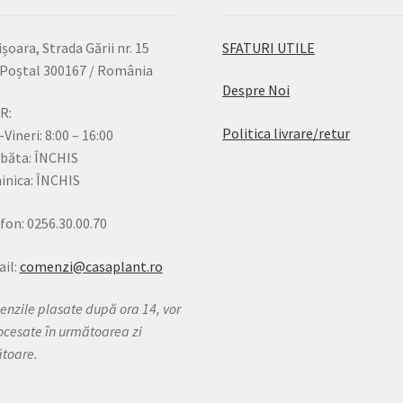
șoara, Strada Gării nr. 15
SFATURI UTILE
Poștal 300167 / România
Despre Noi
R:
Politica livrare/retur
-Vineri: 8:00 – 16:00
băta: ÎNCHIS
nica: ÎNCHIS
fon: 0256.30.00.70
il:
comenzi@casaplant.ro
nzile plasate după ora 14, vor
rocesate în următoarea zi
ătoare.