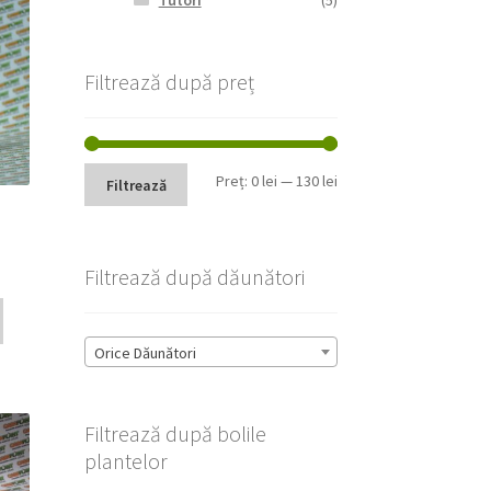
Tutori
(5)
Filtrează după preț
Preț
Preț
Preț:
0 lei
—
130 lei
Filtrează
minim
maxim
Filtrează după dăunători
Orice Dăunători
Filtrează după bolile
plantelor