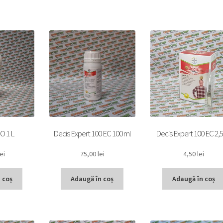
O 1 L
Decis Expert 100 EC 100 ml
Decis Expert 100 EC 2,5
lei
75,00
lei
4,50
lei
 coș
Adaugă în coș
Adaugă în coș