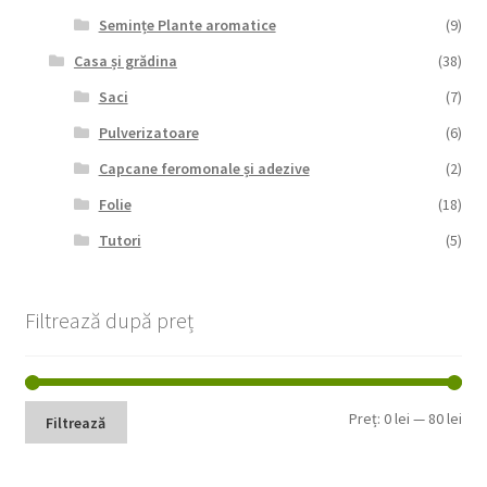
Semințe Plante aromatice
(9)
Casa și grădina
(38)
Saci
(7)
Pulverizatoare
(6)
Capcane feromonale și adezive
(2)
Folie
(18)
Tutori
(5)
Filtrează după preț
Pre
Pre
Preț:
0 lei
—
80 lei
Filtrează
min
max