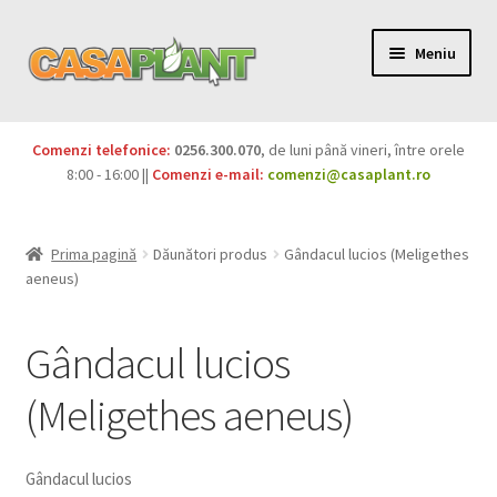
Meniu
PACHETE
Comenzi telefonice:
0256.300.070
, de luni până vineri, între orele
Extinde
8:00 - 16:00 ||
Comenzi e-mail:
comenzi@casaplant.ro
Pesticide
meniul
copil
Îngrășăminte
Prima pagină
Dăunători produs
Gândacul lucios (Meligethes
aeneus)
Extinde
Semințe
meniul
Gândacul lucios
copil
Produse BIO
(Meligethes aeneus)
Igienă publică
Extinde
Casa și grădina
Gândacul lucios
meniul