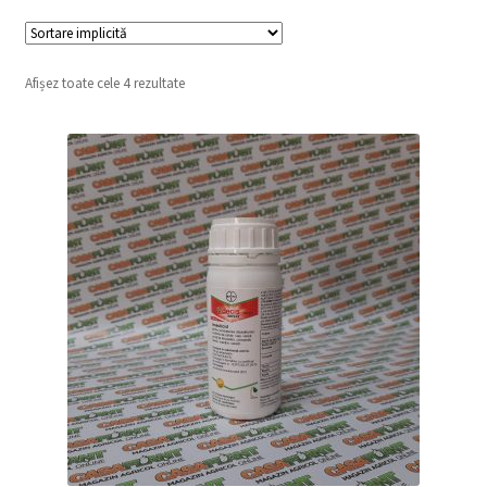
copil
Extinde
Sere și solarii
meniul
copil
Afișez toate cele 4 rezultate