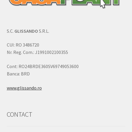
S.C.
GLISSANDO
S.R.L.
CUI: RO 3486720
Nr. Reg. Com.: J1991002100355
Cont: RO24BRDE360SV69749053600
Banca: BRD
www.glissando.ro
CONTACT