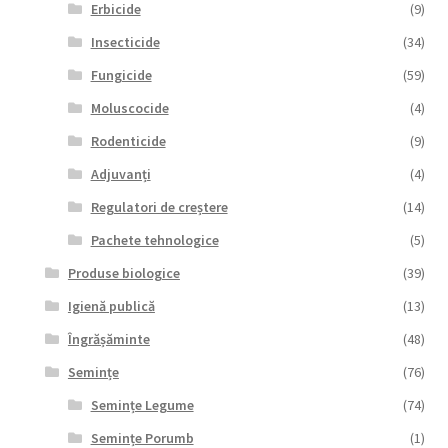
Erbicide
(9)
Insecticide
(34)
Fungicide
(59)
Moluscocide
(4)
Rodenticide
(9)
Adjuvanți
(4)
Regulatori de creștere
(14)
Pachete tehnologice
(5)
Produse biologice
(39)
Igienă publică
(13)
Îngrășăminte
(48)
Semințe
(76)
Semințe Legume
(74)
Semințe Porumb
(1)