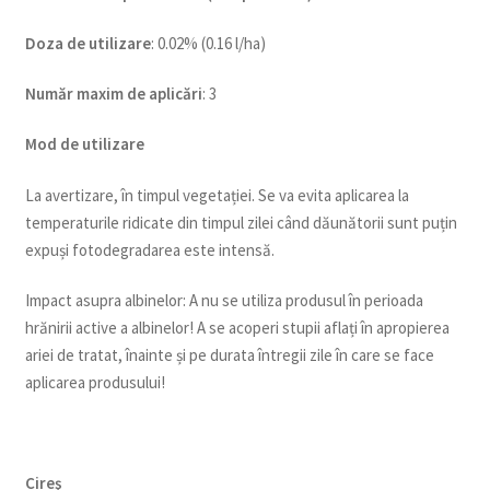
Doza de utilizare
: 0.02% (0.16 l/ha)
Num
ăr maxim de aplicări
: 3
Mod de utilizare
La avertizare, în timpul vegetației. Se va evita aplicarea la
temperaturile ridicate din timpul zilei când dăunătorii sunt puțin
expuși fotodegradarea este intensă.
Impact asupra albinelor: A nu se utiliza produsul în perioada
hrănirii active a albinelor! A se acoperi stupii aflați în apropierea
ariei de tratat, înainte și pe durata întregii zile în care se face
aplicarea produsului!
C
ireş