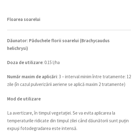
Floarea soarelui
Dăunator
:
Păduchele florii soarelui (Brachycaudus
helichrysi)
Doza de utilizare
: 0.15 l/ha
Num
ăr maxim de aplicări
: 3 – interval minim între tratamente: 12
zile (în cazul pulverizării aeriene se aplică maxim 2 tratamente)
Mod de utilizare
La avertizare, în timpul vegetației. Se va evita aplicarea la
temperaturile ridicate din timpul zilei când dăunătorii sunt puțin
expuși fotodegradarea este intensă.