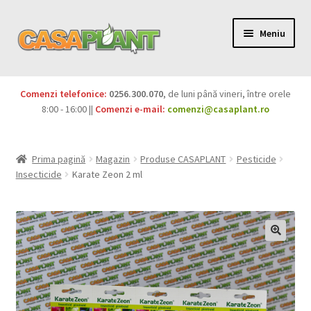
Meniu
PACHETE
Comenzi telefonice:
0256.300.070
, de luni până vineri, între orele
Extinde
8:00 - 16:00 ||
Comenzi e-mail:
comenzi@casaplant.ro
Pesticide
meniul
copil
Îngrășăminte
Prima pagină
Magazin
Produse CASAPLANT
Pesticide
Insecticide
Karate Zeon 2 ml
Extinde
Semințe
meniul
copil
Produse BIO
Igienă publică
Extinde
Casa și grădina
meniul