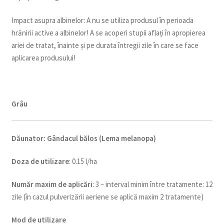
Impact asupra albinelor: A nu se utiliza produsul în perioada
hrănirii active a albinelor! A se acoperi stupii aflați în apropierea
ariei de tratat, înainte și pe durata întregii zile în care se face
aplicarea produsului!
Grâu
Dăunator
:
Gândacul bălos (Lema melanopa)
Doza de utilizare
: 0.15 l/ha
Num
ăr maxim de aplicări
: 3 – interval minim între tratamente: 12
zile (în cazul pulverizării aeriene se aplică maxim 2 tratamente)
Mod de utilizare