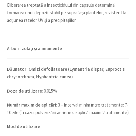
Eliberarea treptată a insecticidului din capsule determină
formarea unui depozit stabil pe suprafaţa plantelor, rezistent la
acţiunea razelor UV şi a precipitaţiilor.
Arbori izolați și aliniamente
Dăunator
:
Omizi defoliatoare (Lymantria dispar, Euproctis
chrysorrhoea, Hyphantria cunea)
Doza de utilizare
: 0.015%
Num
ăr maxim de aplicări
: 3 – interval minim între tratamente: 7-
10 zile (în cazul pulverizării aeriene se aplică maxim 2 tratamente)
Mod de utilizare