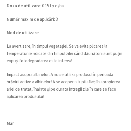
Doza de utilizare
: 0.15 l p.c./ha
Num
ăr maxim de aplicări
: 3
Mod de utilizare
La avertizare, în timpul vegetației. Se va evita plicarea la
temperaturile ridicate din timpul zilei când dăunătorii sunt puțin
expuși fotodegradarea este intensă.
Impact asupra albinelor: A nu se utiliza produsul în perioada
hrănirii active a albinelor! A se acoperi stupii aflați în apropierea
ariei de tratat, înainte și pe durata întregii zile în care se face
aplicarea produsului!
Măr