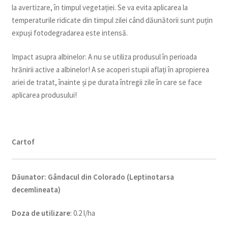
la avertizare, în timpul vegetației. Se va evita aplicarea la
temperaturile ridicate din timpul zilei când dăunătorii sunt puțin
expuși fotodegradarea este intensă.
Impact asupra albinelor: A nu se utiliza produsul în perioada
hrănirii active a albinelor! A se acoperi stupii aflați în apropierea
ariei de tratat, înainte și pe durata întregii zile în care se face
aplicarea produsului!
C
artof
Dăunator
:
Gândacul din Colorado (Leptinotarsa
decemlineata)
Doza de utilizare
: 0.2 l/ha