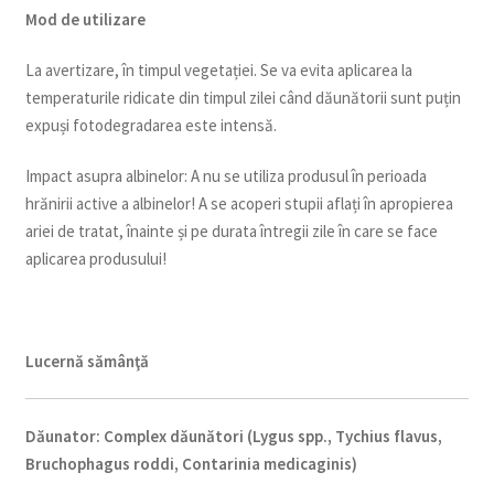
Mod de utilizare
La avertizare, în timpul vegetației. Se va evita aplicarea la
temperaturile ridicate din timpul zilei când dăunătorii sunt puțin
expuși fotodegradarea este intensă.
Impact asupra albinelor: A nu se utiliza produsul în perioada
hrănirii active a albinelor! A se acoperi stupii aflați în apropierea
ariei de tratat, înainte și pe durata întregii zile în care se face
aplicarea produsului!
Lucernă sămânţă
Dăunator
:
Complex dăunători (Lygus spp., Tychius flavus,
Bruchophagus roddi, Contarinia medicaginis)