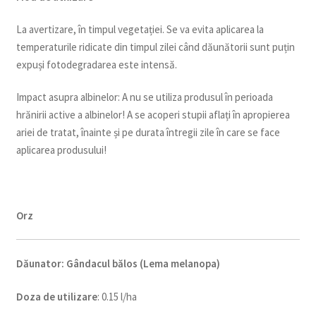
La avertizare, în timpul vegetației. Se va evita aplicarea la
temperaturile ridicate din timpul zilei când dăunătorii sunt puțin
expuși fotodegradarea este intensă.
Impact asupra albinelor: A nu se utiliza produsul în perioada
hrănirii active a albinelor! A se acoperi stupii aflați în apropierea
ariei de tratat, înainte și pe durata întregii zile în care se face
aplicarea produsului!
Orz
Dăunator
:
Gândacul bălos (Lema melanopa)
Doza de utilizare
: 0.15 l/ha