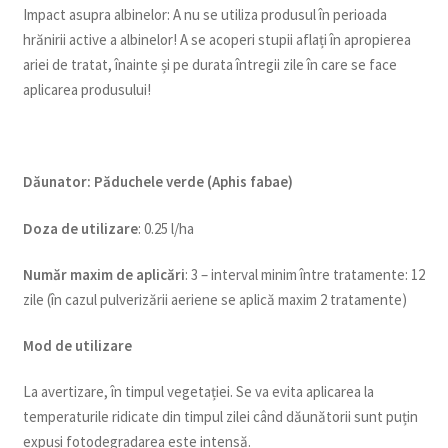
Impact asupra albinelor: A nu se utiliza produsul în perioada
hrănirii active a albinelor! A se acoperi stupii aflați în apropierea
ariei de tratat, înainte și pe durata întregii zile în care se face
aplicarea produsului!
Dăunator
:
Păduchele verde (Aphis fabae)
Doza de utilizare
: 0.25 l/ha
Num
ăr maxim de aplicări
: 3 – interval minim între tratamente: 12
zile (în cazul pulverizării aeriene se aplică maxim 2 tratamente)
Mod de utilizare
La avertizare, în timpul vegetației. Se va evita aplicarea la
temperaturile ridicate din timpul zilei când dăunătorii sunt puțin
expuși fotodegradarea este intensă.