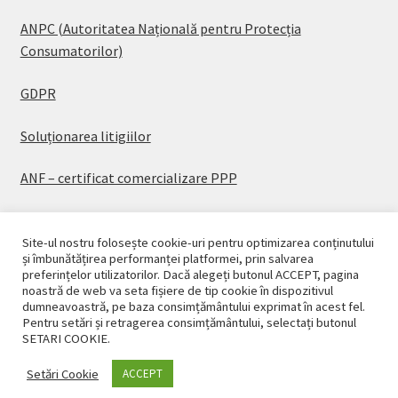
ANPC (Autoritatea Națională pentru Protecția
Consumatorilor)
GDPR
Soluționarea litigiilor
ANF – certificat comercializare PPP
Site-ul nostru folosește cookie-uri pentru optimizarea conținutului
și îmbunătățirea performanței platformei, prin salvarea
preferințelor utilizatorilor. Dacă alegeți butonul ACCEPT, pagina
© CASAPLANT 2026
noastră de web va seta fișiere de tip cookie în dispozitivul
dumneavoastră, pe baza consimțământului exprimat în acest fel.
Politică de confidențialitate
Pentru setări și retragerea consimțământului, selectați butonul
SETARI COOKIE.
Setări Cookie
ACCEPT
0
Caută
Caută