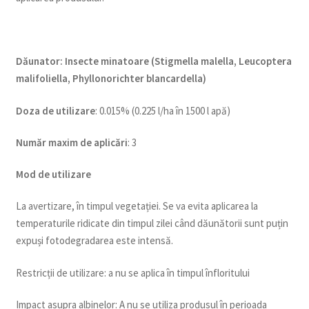
Dăunator
:
Insecte minatoare (Stigmella malella, Leucoptera
malifoliella, Phyllonorichter blancardella)
Doza de utilizare
: 0.015% (0.225 l/ha în 1500 l apă)
Num
ăr maxim de aplicări
: 3
Mod de utilizare
La avertizare, în timpul vegetației. Se va evita aplicarea la
temperaturile ridicate din timpul zilei când dăunătorii sunt puțin
expuși fotodegradarea este intensă.
Restricții de utilizare: a nu se aplica în timpul înfloritului
Impact asupra albinelor: A nu se utiliza produsul în perioada