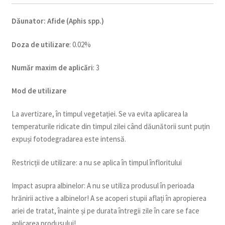
Dăunator
:
Afide (Aphis spp.)
Doza de utilizare
: 0.02%
Num
ăr maxim de aplicări
: 3
Mod de utilizare
La avertizare, în timpul vegetației. Se va evita aplicarea la
temperaturile ridicate din timpul zilei când dăunătorii sunt puțin
expuși fotodegradarea este intensă.
Restricții de utilizare: a nu se aplica în timpul înfloritului
Impact asupra albinelor: A nu se utiliza produsul în perioada
hrănirii active a albinelor! A se acoperi stupii aflați în apropierea
ariei de tratat, înainte și pe durata întregii zile în care se face
aplicarea produsului!