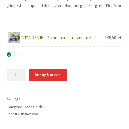
şi ingestie asupra adulților și larvelor unei game largi de dăunători
VIȚA DE VIE - Pachet anual tratamente
146,50
lei
În stoc
Cantitate
Adaugă în coș
Karate
Zeon
2
SKU:
950
ml
Categorie:
Insecticide
Etichetă:
insecticid