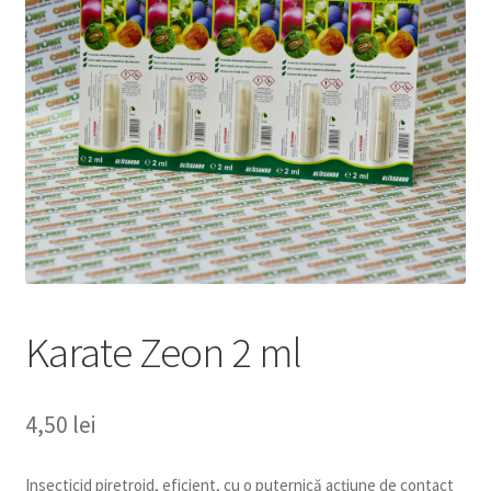
copil
Extinde
Sere și solarii
meniul
copil
Karate Zeon 2 ml
4,50
lei
Insecticid piretroid, eficient, cu o puternică acţiune de contact