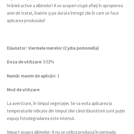
hrănirii active a albinelor! A se acoperi stupii aflați în apropierea
ariei de tratat, înainte și pe durata întregii zile în care se face
aplicarea produsului!
Dăunator
:
Viermele merelor (Cydia pomonella)
Doza de utilizare
: 0.02%
Num
ăr maxim de aplicări
: 3
Mod de utilizare
La avertizare, în timpul vegetației. Se va evita aplicarea la
temperaturile ridicate din timpul zilei când dăunătorii sunt puțin
expuși fotodegradarea este intensă.
Impact asupra albinelor: A nu se utiliza produsul în perioada