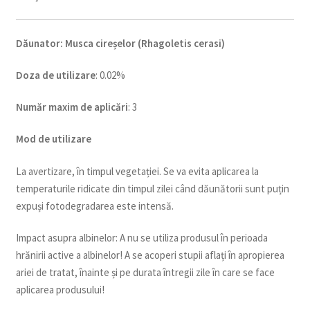
Dăunator
:
Musca cireșelor (Rhagoletis cerasi)
Doza de utilizare
: 0.02%
Num
ăr maxim de aplicări
: 3
Mod de utilizare
La avertizare, în timpul vegetației. Se va evita aplicarea la
temperaturile ridicate din timpul zilei când dăunătorii sunt puțin
expuși fotodegradarea este intensă.
Impact asupra albinelor: A nu se utiliza produsul în perioada
hrănirii active a albinelor! A se acoperi stupii aflați în apropierea
ariei de tratat, înainte și pe durata întregii zile în care se face
aplicarea produsului!