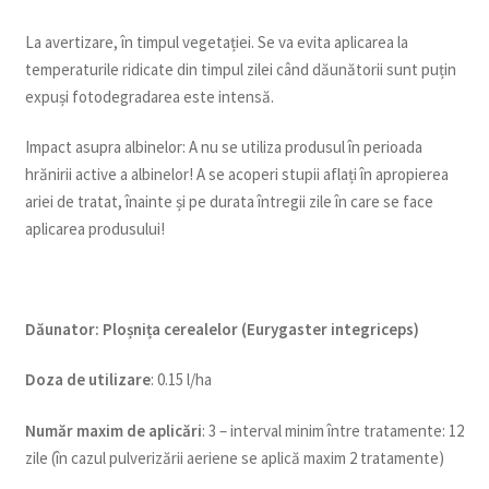
La avertizare, în timpul vegetației. Se va evita aplicarea la
temperaturile ridicate din timpul zilei când dăunătorii sunt puțin
expuși fotodegradarea este intensă.
Impact asupra albinelor: A nu se utiliza produsul în perioada
hrănirii active a albinelor! A se acoperi stupii aflați în apropierea
ariei de tratat, înainte și pe durata întregii zile în care se face
aplicarea produsului!
Dăunator
:
Ploșnița cerealelor (Eurygaster integriceps)
Doza de utilizare
: 0.15 l/ha
Num
ăr maxim de aplicări
: 3 – interval minim între tratamente: 12
zile (în cazul pulverizării aeriene se aplică maxim 2 tratamente)