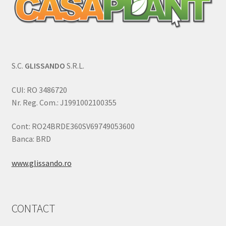
S.C.
GLISSANDO
S.R.L.
CUI: RO 3486720
Nr. Reg. Com.: J1991002100355
Cont: RO24BRDE360SV69749053600
Banca: BRD
www.glissando.ro
CONTACT