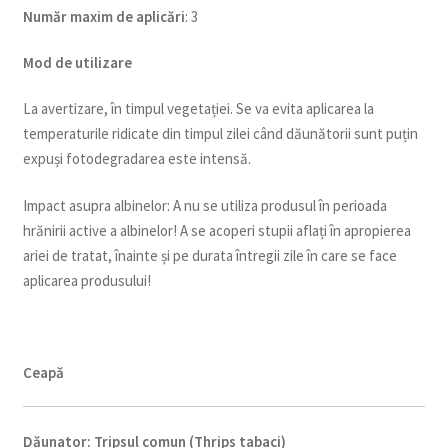
Num
ăr maxim de aplicări
: 3
Mod de utilizare
La avertizare, în timpul vegetației. Se va evita aplicarea la
temperaturile ridicate din timpul zilei când dăunătorii sunt puțin
expuși fotodegradarea este intensă.
Impact asupra albinelor: A nu se utiliza produsul în perioada
hrănirii active a albinelor! A se acoperi stupii aflați în apropierea
ariei de tratat, înainte și pe durata întregii zile în care se face
aplicarea produsului!
Ceapă
Dăunator
:
Tripsul comun (Thrips tabaci)