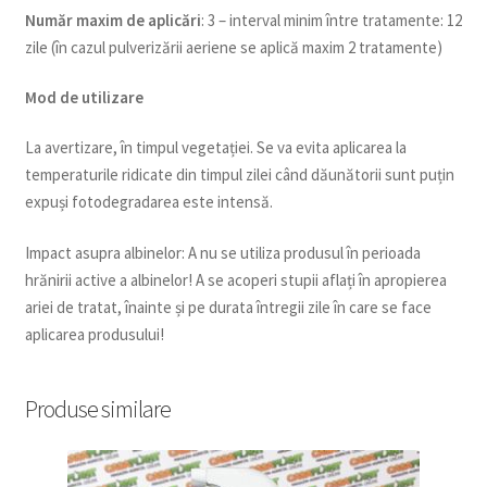
Num
ăr maxim de aplicări
: 3 – interval minim între tratamente: 12
zile (în cazul pulverizării aeriene se aplică maxim 2 tratamente)
Mod de utilizare
La avertizare, în timpul vegetației. Se va evita aplicarea la
temperaturile ridicate din timpul zilei când dăunătorii sunt puțin
expuși fotodegradarea este intensă.
Impact asupra albinelor: A nu se utiliza produsul în perioada
hrănirii active a albinelor! A se acoperi stupii aflați în apropierea
ariei de tratat, înainte și pe durata întregii zile în care se face
aplicarea produsului!
Produse similare