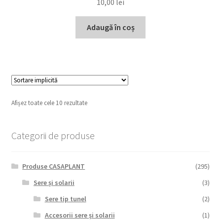
10,00
lei
Adaugă în coș
Afișez toate cele 10 rezultate
Categorii de produse
Produse CASAPLANT
(295)
Sere și solarii
(3)
Sere tip tunel
(2)
Accesorii sere și solarii
(1)