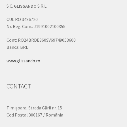
S.C.
GLISSANDO
S.R.L.
CUI: RO 3486720
Nr. Reg. Com.: J1991002100355
Cont: RO24BRDE360SV69749053600
Banca: BRD
www.glissando.ro
CONTACT
Timișoara, Strada Gării nr. 15
Cod Poștal 300167 / România