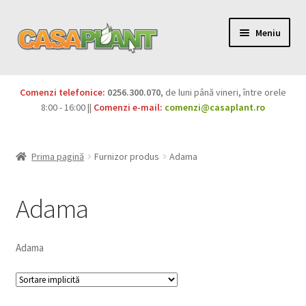
Meniu
PACHETE
Comenzi telefonice:
0256.300.070
, de luni până vineri, între orele
Extinde
8:00 - 16:00 ||
Comenzi e-mail:
comenzi@casaplant.ro
Pesticide
meniul
copil
Îngrășăminte
Prima pagină
Furnizor produs
Adama
Extinde
Semințe
meniul
Adama
copil
Produse BIO
Adama
Igienă publică
Extinde
Casa și grădina
meniul