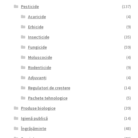
Pesticide
(137)
Acaricide
(4)
Erbicide
(9)
Insecticide
(35)
Fungicide
(59)
Moluscocide
(4)
Rodenticide
(9)
Adjuvanți
(4)
Regulatori de creștere
(14)
Pachete tehnologice
(5)
Produse biologice
(39)
Igienă publică
(14)
Îngrășăminte
(48)