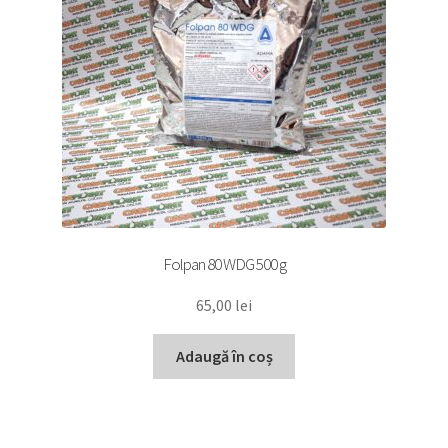
Folpan 80 WDG 500 g
65,00
lei
Adaugă în coș