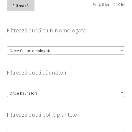
Pre
Pre
Preț:
0 lei
—
110 lei
Filtrează
min
max
Filtrează după culturi omologate
Orice Culturi omologate
Filtrează după dăunători
Orice Dăunători
Filtrează după bolile plantelor