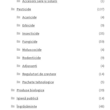
Accesorii sere și solarii
(1)
Pesticide
(137)
Acaricide
(4)
Erbicide
(9)
Insecticide
(35)
Fungicide
(59)
Moluscocide
(4)
Rodenticide
(9)
Adjuvanți
(4)
Regulatori de creștere
(14)
Pachete tehnologice
(5)
Produse biologice
(39)
Igienă publică
(14)
Îngrășăminte
(48)