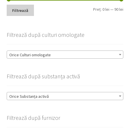
Pre
Pre
Preț:
0 lei
—
90 lei
Filtrează
min
max
Filtrează după culturi omologate
Orice Culturi omologate
Filtrează după substanța activă
Orice Substanța activă
Filtrează după furnizor