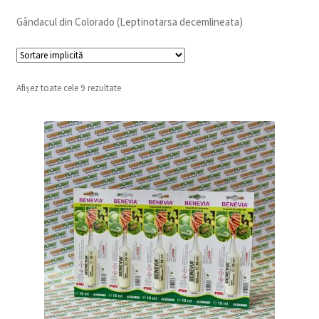
copil
Extinde
Gândacul din Colorado (Leptinotarsa decemlineata)
Sere și solarii
meniul
copil
Afișez toate cele 9 rezultate