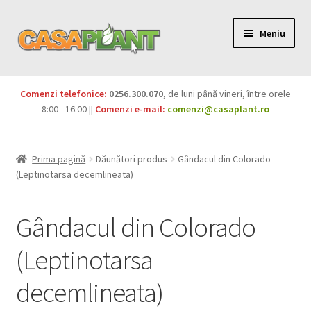
Meniu
PACHETE
Comenzi telefonice:
0256.300.070
, de luni până vineri, între orele
Extinde
8:00 - 16:00 ||
Comenzi e-mail:
comenzi@casaplant.ro
Pesticide
meniul
copil
Îngrășăminte
Prima pagină
Dăunători produs
Gândacul din Colorado
(Leptinotarsa decemlineata)
Extinde
Semințe
meniul
Gândacul din Colorado
copil
Produse BIO
(Leptinotarsa
Igienă publică
decemlineata)
Extinde
Casa și grădina
meniul