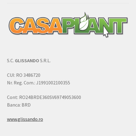
S.C.
GLISSANDO
S.R.L.
CUI: RO 3486720
Nr. Reg. Com.: J1991002100355
Cont: RO24BRDE360SV69749053600
Banca: BRD
www.glissando.ro