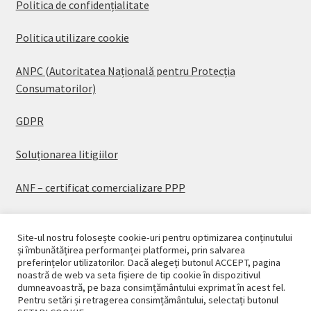
Politica de confidențialitate
Politica utilizare cookie
ANPC (Autoritatea Națională pentru Protecția
Consumatorilor)
GDPR
Soluționarea litigiilor
ANF – certificat comercializare PPP
Site-ul nostru folosește cookie-uri pentru optimizarea conținutului
și îmbunătățirea performanței platformei, prin salvarea
preferințelor utilizatorilor. Dacă alegeți butonul ACCEPT, pagina
© CASAPLANT 2026
noastră de web va seta fișiere de tip cookie în dispozitivul
dumneavoastră, pe baza consimțământului exprimat în acest fel.
Politică de confidențialitate
Pentru setări și retragerea consimțământului, selectați butonul