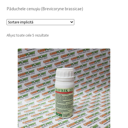
copil
Extinde
Păduchele cenuşiu (Brevicoryne brassicae)
Sere și solarii
meniul
copil
Afișez toate cele 5 rezultate