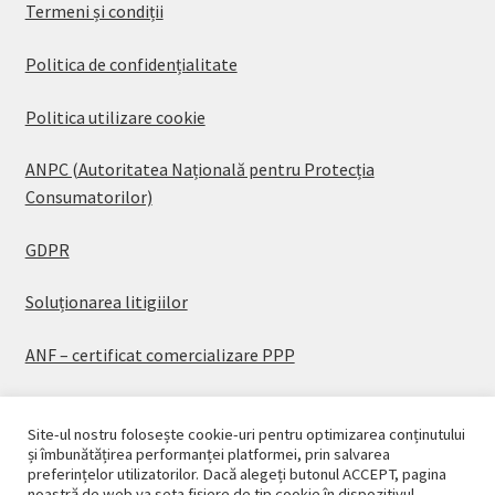
Termeni și condiții
Politica de confidențialitate
Politica utilizare cookie
ANPC (Autoritatea Națională pentru Protecția
Consumatorilor)
GDPR
Soluționarea litigiilor
ANF – certificat comercializare PPP
Site-ul nostru folosește cookie-uri pentru optimizarea conținutului
și îmbunătățirea performanței platformei, prin salvarea
preferințelor utilizatorilor. Dacă alegeți butonul ACCEPT, pagina
© CASAPLANT 2026
noastră de web va seta fișiere de tip cookie în dispozitivul