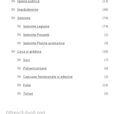
Igienă publică
(13)
Îngrășăminte
(48)
Semințe
(76)
Semințe Legume
(74)
Semințe Porumb
(1)
Semințe Plante aromatice
(9)
Casa și grădina
(38)
Saci
(7)
Pulverizatoare
(6)
Capcane feromonale și adezive
(2)
Folie
(18)
Tutori
(5)
Filtrează după preț