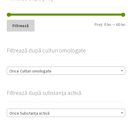
Pre
Pre
Preț:
0 lei
—
60 lei
Filtrează
min
max
Filtrează după culturi omologate
Orice Culturi omologate
Filtrează după substanța activă
Orice Substanța activă