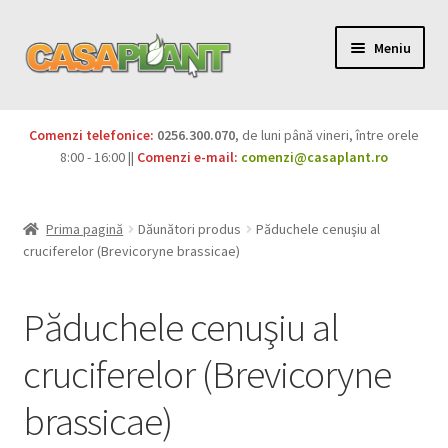
Meniu
PACHETE
Comenzi telefonice:
0256.300.070
, de luni până vineri, între orele
Extinde
8:00 - 16:00 ||
Comenzi e-mail:
comenzi@casaplant.ro
Pesticide
meniul
copil
Îngrășăminte
Prima pagină
Dăunători produs
Păduchele cenuşiu al
cruciferelor (Brevicoryne brassicae)
Extinde
Semințe
meniul
Păduchele cenuşiu al
copil
Produse BIO
cruciferelor (Brevicoryne
Igienă publică
brassicae)
Extinde
Casa și grădina
meniul