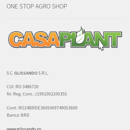
ONE STOP AGRO SHOP
S.C.
GLISSANDO
S.R.L.
CUI: RO 3486720
Nr. Reg. Com.: J1991002100355
Cont: RO24BRDE360SV69749053600
Banca: BRD
www.glissando.ro