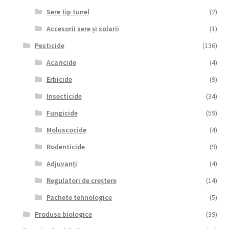
Sere tip tunel
(2)
Accesorii sere și solarii
(1)
Pesticide
(136)
Acaricide
(4)
Erbicide
(9)
Insecticide
(34)
Fungicide
(59)
Moluscocide
(4)
Rodenticide
(9)
Adjuvanți
(4)
Regulatori de creștere
(14)
Pachete tehnologice
(5)
Produse biologice
(39)