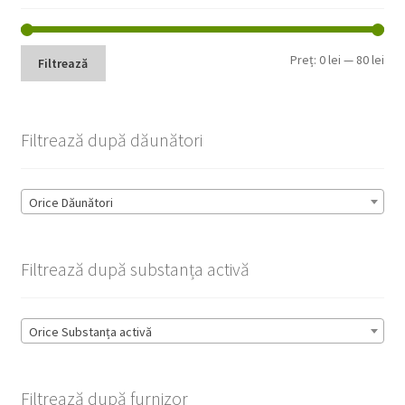
Pre
Pre
Preț:
0 lei
—
80 lei
Filtrează
min
max
Filtrează după dăunători
Orice Dăunători
Filtrează după substanța activă
Orice Substanța activă
Filtrează după furnizor