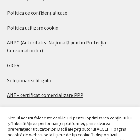
Politica de confidențialitate
Politica utilizare cookie
ANPC (Autoritatea Națională pentru Protecția
Consumatorilor)
GDPR
Soluționarea litigiilor
ANF – certificat comercializare PPP
Site-ul nostru folosește cookie-uri pentru optimizarea conținutului
și îmbunătățirea performanței platformei, prin salvarea
preferințelor utilizatorilor. Dacă alegeți butonul ACCEPT, pagina
© CASAPLANT 2026
noastră de web va seta fișiere de tip cookie în dispozitivul