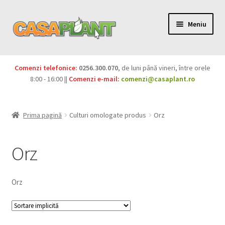
Meniu
PACHETE
Comenzi telefonice:
0256.300.070
, de luni până vineri, între orele
Extinde
8:00 - 16:00 ||
Comenzi e-mail:
comenzi@casaplant.ro
Pesticide
meniul
copil
Îngrășăminte
Prima pagină
Culturi omologate produs
Orz
Extinde
Semințe
meniul
Orz
copil
Produse BIO
Orz
Igienă publică
Extinde
Casa și grădina
meniul