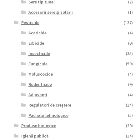
Sere tip tunel
(2)
Accesorii sere și solarii
(1)
Pesticide
(137)
Acaricide
(4)
Erbicide
(9)
Insecticide
(35)
Fungicide
(59)
Moluscocide
(4)
Rodenticide
(9)
Adjuvanți
(4)
Regulatori de creștere
(14)
Pachete tehnologice
(5)
Produse biologice
(39)
Igienă publică
(14)