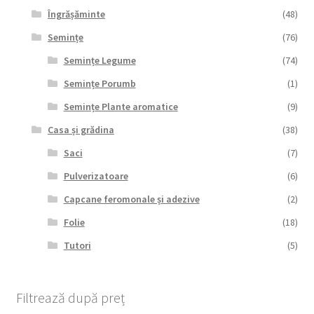
Îngrășăminte
(48)
Semințe
(76)
Semințe Legume
(74)
Semințe Porumb
(1)
Semințe Plante aromatice
(9)
Casa și grădina
(38)
Saci
(7)
Pulverizatoare
(6)
Capcane feromonale și adezive
(2)
Folie
(18)
Tutori
(5)
Filtrează după preț