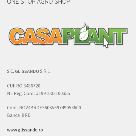
ONE STOP AGRO SHOP
S.C.
GLISSANDO
S.R.L.
CUI: RO 3486720
Nr. Reg. Com.: J1991002100355
Cont: RO24BRDE360SV69749053600
Banca: BRD
www.glissando.ro