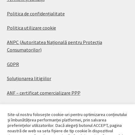
Politica de confidențialitate
Politica utilizare cookie
ANPC (Autoritatea Națională pentru Protecția
Consumatorilor)
GDPR
Soluționarea litigiilor
ANF – certificat comercializare PPP
Site-ul nostru folosește cookie-uri pentru optimizarea conținutului
și îmbunătățirea performanței platformei, prin salvarea
preferințelor utilizatorilor. Dacă alegeți butonul ACCEPT, pagina
© CASAPLANT 2026
noastră de web va seta fișiere de tip cookie în dispozitivul