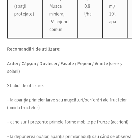
(spații
Musca
0,8
ml/
protejate)
miniera,
l/ha
10 l
Păianjenul
apa
comun
Recomandări de utilizare
:
Ardei / Căpșun / Dovlecei / Fasole / Pepeni
/ Vinete
(sere și
solarii)
Stadiul de utilizare:
– la apariția primelor larve sau mușcături/perforări ale fructelor
(omida fructelor)
– când sunt prezente primele forme mobile pe frunze (acarieni)
– la depunerea ouălor, apariția primilor adulți sau când se observă