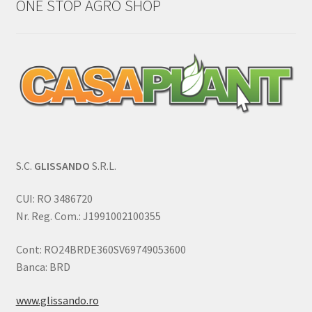
ONE STOP AGRO SHOP
S.C.
GLISSANDO
S.R.L.
CUI: RO 3486720
Nr. Reg. Com.: J1991002100355
Cont: RO24BRDE360SV69749053600
Banca: BRD
www.glissando.ro