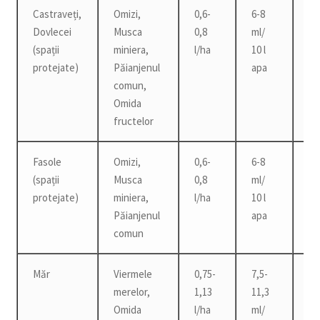
Castraveți,
Omizi,
0,6-
6-8
3 z
Dovlecei
Musca
0,8
ml/
(spații
miniera,
l/ha
10 l
protejate)
Păianjenul
apa
comun,
Omida
fructelor
Fasole
Omizi,
0,6-
6-8
3 z
(spații
Musca
0,8
ml/
protejate)
miniera,
l/ha
10 l
Păianjenul
apa
comun
Măr
Viermele
0,75-
7,5-
14
merelor,
1,13
11,3
Omida
l/ha
ml/