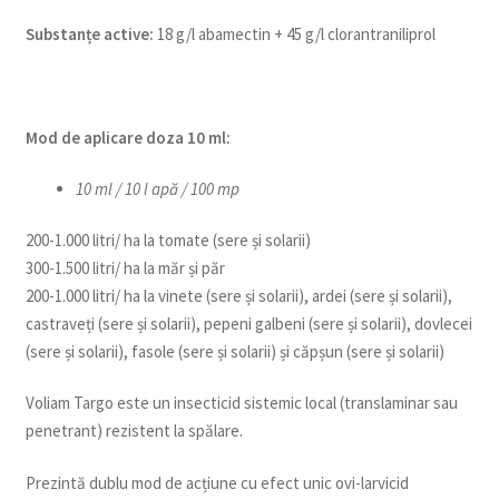
Substanțe active:
18 g/l abamectin + 45 g/l clorantraniliprol
Mod de aplicare doza 10 ml:
10 ml / 10 l apă / 100 mp
200-1.000 litri/ ha la tomate (sere și solarii)
300-1.500 litri/ ha la măr și păr
200-1.000 litri/ ha la vinete (sere și solarii), ardei (sere și solarii),
castraveți (sere și solarii), pepeni galbeni (sere și solarii), dovlecei
(sere și solarii), fasole (sere și solarii) și căpșun (sere și solarii)
Voliam Targo este un insecticid sistemic local (translaminar sau
penetrant) rezistent la spălare.
Prezintă dublu mod de acțiune cu efect unic ovi-larvicid