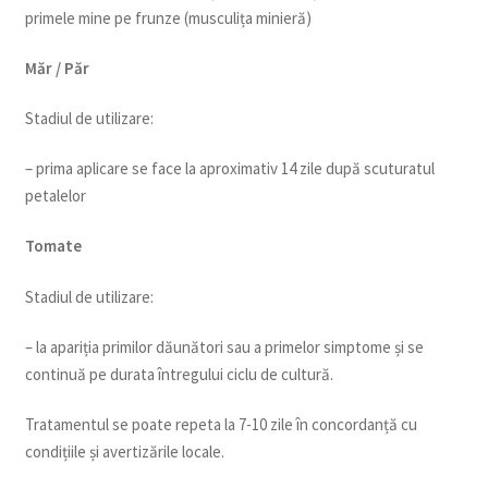
primele mine pe frunze (musculița minieră)
Măr / Păr
Stadiul de utilizare:
– prima aplicare se face la aproximativ 14 zile după scuturatul
petalelor
Tomate
Stadiul de utilizare:
– la apariția primilor dăunători sau a primelor simptome și se
continuă pe durata întregului ciclu de cultură.
Tratamentul se poate repeta la 7-10 zile în concordanță cu
condițiile și avertizările locale.