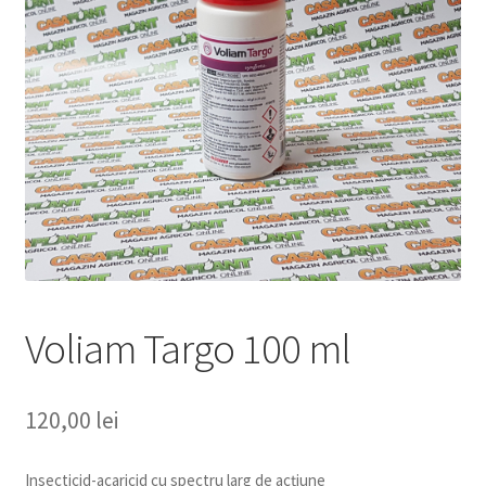
copil
Extinde
Sere și solarii
meniul
copil
Voliam Targo 100 ml
120,00
lei
Insecticid-acaricid cu spectru larg de acţiune