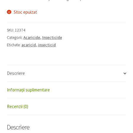
Stoc epuizat
SKU:
12374
Categorii:
Acaricide
,
Insecticide
Etichete:
acaricid
,
insecticid
Descriere
Informații suplimentare
Recenzii (0)
Descriere