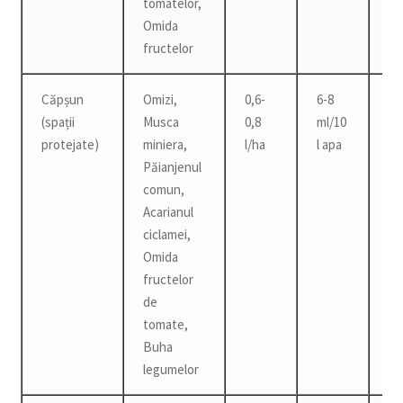
tomatelor,
Omida
fructelor
Căpșun
Omizi,
0,6-
6-8
3 z
(spații
Musca
0,8
ml/10
protejate)
miniera,
l/ha
l apa
Păianjenul
comun,
Acarianul
ciclamei,
Omida
fructelor
de
tomate,
Buha
legumelor