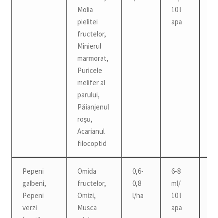
Molia
10 l
pielitei
apa
fructelor,
Minierul
marmorat,
Puricele
melifer al
parului,
Păianjenul
roșu,
Acarianul
filocoptid
Pepeni
Omida
0,6-
6-8
3 z
galbeni,
fructelor,
0,8
ml/
Pepeni
Omizi,
l/ha
10 l
verzi
Musca
apa