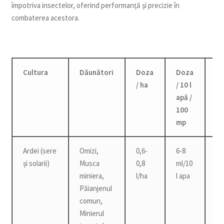
împotriva insectelor, oferind performanță și precizie în
combaterea acestora.
Cultura
Dăunători
Doza
Doza
T
/ ha
/ 10 l
d
apă /
p
100
mp
Ardei (sere
Omizi,
0,6-
6-8
3 z
și solarii)
Musca
0,8
ml/10
miniera,
l/ha
l apa
Păianjenul
comun,
Minierul