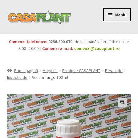
Meniu
PACHETE
Comenzi telefonice:
0256.300.070
, de luni până vineri, între orele
Extinde
8:00 - 16:00 ||
Comenzi e-mail:
comenzi@casaplant.ro
Pesticide
meniul
copil
Îngrășăminte
Prima pagină
Magazin
Produse CASAPLANT
Pesticide
Insecticide
Voliam Targo 100 ml
Extinde
Semințe
meniul
copil
Produse BIO
Igienă publică
Extinde
Casa și grădina
meniul