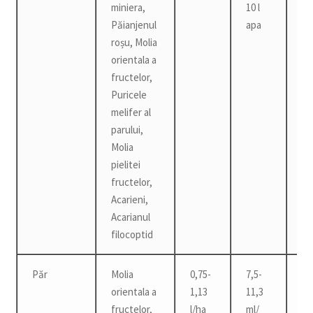
miniera,
10 l
Păianjenul
apa
roșu, Molia
orientala a
fructelor,
Puricele
melifer al
parului,
Molia
pielitei
fructelor,
Acarieni,
Acarianul
filocoptid
Păr
Molia
0,75-
7,5-
14
orientala a
1,13
11,3
fructelor,
l/ha
ml/