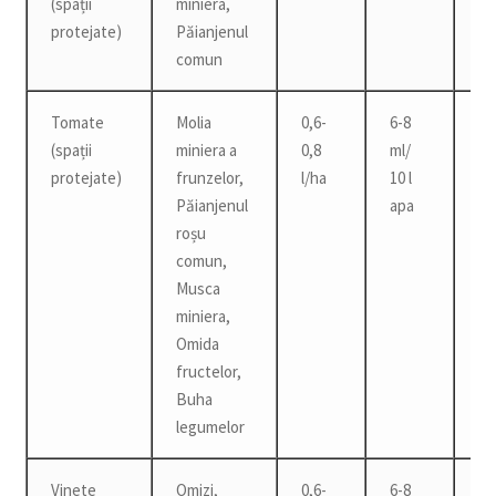
(spații
miniera,
protejate)
Păianjenul
comun
Tomate
Molia
0,6-
6-8
3 z
(spații
miniera a
0,8
ml/
protejate)
frunzelor,
l/ha
10 l
Păianjenul
apa
roșu
comun,
Musca
miniera,
Omida
fructelor,
Buha
legumelor
Vinete
Omizi,
0,6-
6-8
3 z