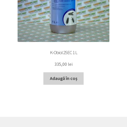
K-Obiol 25EC 1 L
335,00
lei
Adaugă în coș