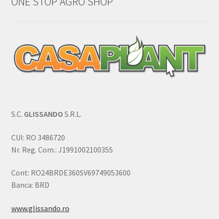
ONE STOP AGRO SHOP
S.C.
GLISSANDO
S.R.L.
CUI: RO 3486720
Nr. Reg. Com.: J1991002100355
Cont: RO24BRDE360SV69749053600
Banca: BRD
www.glissando.ro