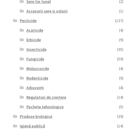
Sere tip tunel
(2)
Accesorii sere și solarii
(1)
Pesticide
(137)
Acaricide
(4)
Erbicide
(9)
Insecticide
(35)
Fungicide
(59)
Moluscocide
(4)
Rodenticide
(9)
Adjuvanți
(4)
Regulatori de creștere
(14)
Pachete tehnologice
(5)
Produse biologice
(39)
Igienă publică
(14)