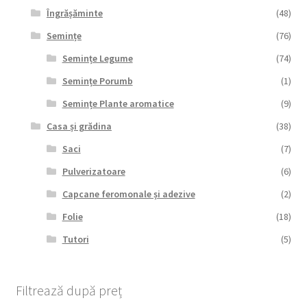
Îngrășăminte
(48)
Semințe
(76)
Semințe Legume
(74)
Semințe Porumb
(1)
Semințe Plante aromatice
(9)
Casa și grădina
(38)
Saci
(7)
Pulverizatoare
(6)
Capcane feromonale și adezive
(2)
Folie
(18)
Tutori
(5)
Filtrează după preț