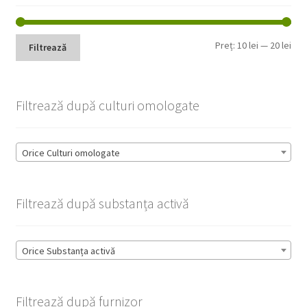
Pre
Pre
Preț:
10 lei
—
20 lei
Filtrează
min
max
Filtrează după culturi omologate
Orice Culturi omologate
Filtrează după substanța activă
Orice Substanța activă
Filtrează după furnizor