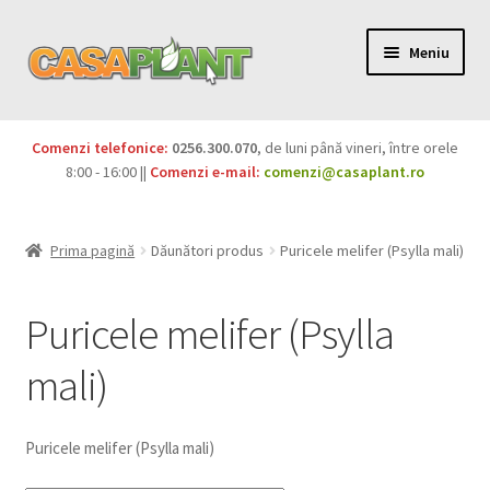
Meniu
PACHETE
Comenzi telefonice:
0256.300.070
, de luni până vineri, între orele
Extinde
8:00 - 16:00 ||
Comenzi e-mail:
comenzi@casaplant.ro
Pesticide
meniul
copil
Îngrășăminte
Prima pagină
Dăunători produs
Puricele melifer (Psylla mali)
Extinde
Semințe
meniul
Puricele melifer (Psylla
copil
Produse BIO
mali)
Igienă publică
Puricele melifer (Psylla mali)
Extinde
Casa și grădina
meniul