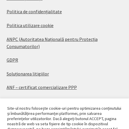
Politica de confidențialitate
Politica utilizare cookie
ANPC (Autoritatea Națională pentru Protecția
Consumatorilor)
GDPR
Soluționarea litigiilor
ANF – certificat comercializare PPP
Site-ul nostru folosește cookie-uri pentru optimizarea conținutului
și îmbunătățirea performanței platformei, prin salvarea
preferințelor utilizatorilor. Dacă alegeți butonul ACCEPT, pagina
© CASAPLANT 2026
noastră de web va seta fișiere de tip cookie în dispozitivul