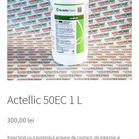
copil
Extinde
Sere și solarii
meniul
copil
Actellic 50EC 1 L
300,00
lei
Insecticid cu o puternică acțiune de contact, de ingestie și