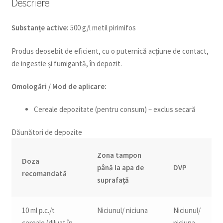
Descriere
Substanțe active:
500 g/l metil pirimifos
Produs deosebit de eficient, cu o puternică acțiune de contact,
de ingestie și fumigantă, în depozit.
Omologări / Mod de aplicare:
Cereale depozitate (pentru consum) – exclus secară
Dăunători de depozite
Zona tampon
Doza
până la apa de
DVP
recomandată
suprafață
10 ml p.c./t
Niciunul/ niciuna
Niciunul/
cereale (diluat în
niciuna