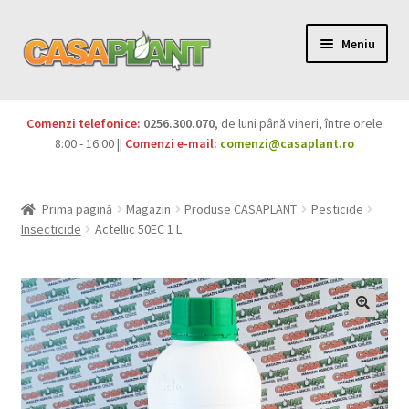
Meniu
PACHETE
Comenzi telefonice:
0256.300.070
, de luni până vineri, între orele
Extinde
8:00 - 16:00 ||
Comenzi e-mail:
comenzi@casaplant.ro
Pesticide
meniul
copil
Îngrășăminte
Prima pagină
Magazin
Produse CASAPLANT
Pesticide
Insecticide
Actellic 50EC 1 L
Extinde
Semințe
meniul
copil
Produse BIO
Igienă publică
Extinde
Casa și grădina
meniul