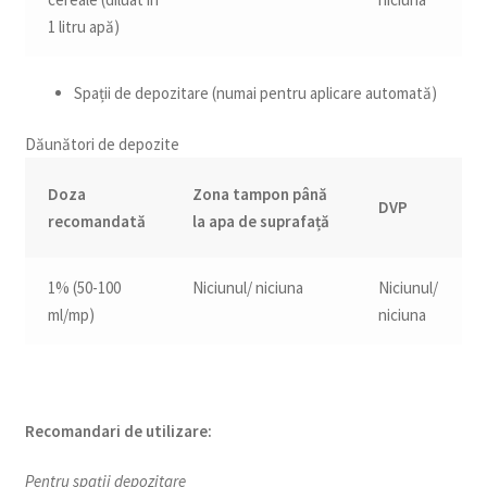
1 litru apă)
Spații de depozitare (numai pentru aplicare automată)
Dăunători de depozite
Doza
Zona tampon până
DVP
recomandată
la apa de suprafață
1% (50-100
Niciunul/ niciuna
Niciunul/
ml/mp)
niciuna
Recomandari de utilizare:
Pentru spații depozitare