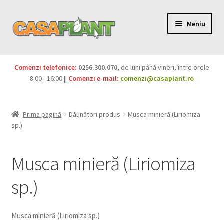
Meniu
PACHETE
Comenzi telefonice:
0256.300.070
, de luni până vineri, între orele
Extinde
8:00 - 16:00 ||
Comenzi e-mail:
comenzi@casaplant.ro
Pesticide
meniul
copil
Îngrășăminte
Prima pagină
Dăunători produs
Musca minieră (Liriomiza
sp.)
Extinde
Semințe
meniul
Musca minieră (Liriomiza
copil
Produse BIO
sp.)
Igienă publică
Extinde
Casa și grădina
Musca minieră (Liriomiza sp.)
meniul