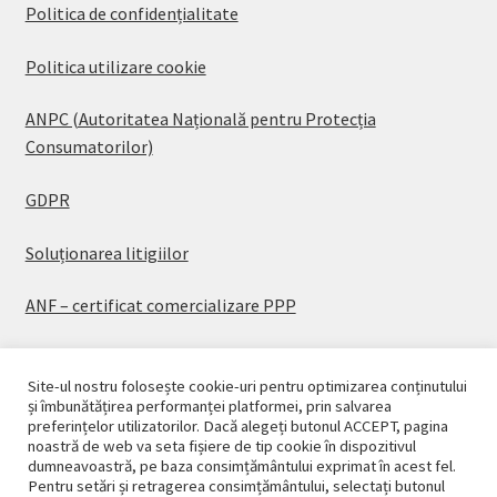
Politica de confidențialitate
Politica utilizare cookie
ANPC (Autoritatea Națională pentru Protecția
Consumatorilor)
GDPR
Soluționarea litigiilor
ANF – certificat comercializare PPP
Site-ul nostru folosește cookie-uri pentru optimizarea conținutului
și îmbunătățirea performanței platformei, prin salvarea
preferințelor utilizatorilor. Dacă alegeți butonul ACCEPT, pagina
© CASAPLANT 2026
noastră de web va seta fișiere de tip cookie în dispozitivul
dumneavoastră, pe baza consimțământului exprimat în acest fel.
Politică de confidențialitate
Pentru setări și retragerea consimțământului, selectați butonul