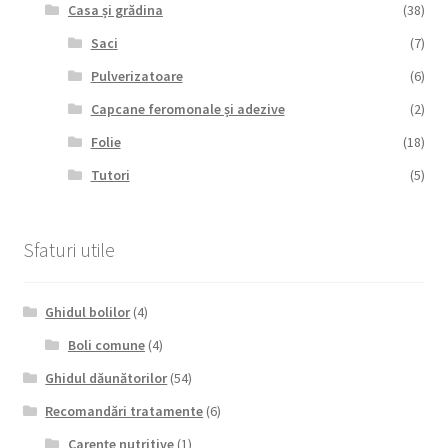
Casa și grădina
(38)
Saci
(7)
Pulverizatoare
(6)
Capcane feromonale și adezive
(2)
Folie
(18)
Tutori
(5)
Sfaturi utile
Ghidul bolilor
(4)
Boli comune
(4)
Ghidul dăunătorilor
(54)
Recomandări tratamente
(6)
Carențe nutritive
(1)