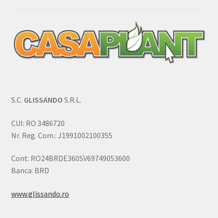
S.C.
GLISSANDO
S.R.L.
CUI: RO 3486720
Nr. Reg. Com.: J1991002100355
Cont: RO24BRDE360SV69749053600
Banca: BRD
www.glissando.ro