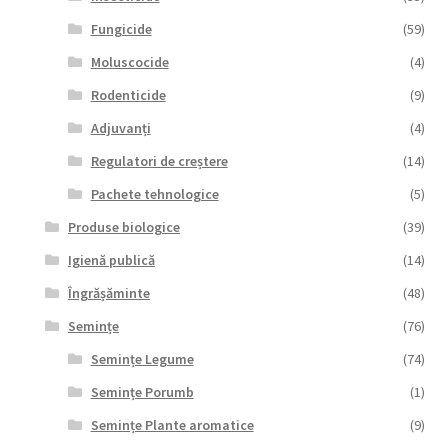
Fungicide
(59)
Moluscocide
(4)
Rodenticide
(9)
Adjuvanți
(4)
Regulatori de creștere
(14)
Pachete tehnologice
(5)
Produse biologice
(39)
Igienă publică
(14)
Îngrășăminte
(48)
Semințe
(76)
Semințe Legume
(74)
Semințe Porumb
(1)
Semințe Plante aromatice
(9)