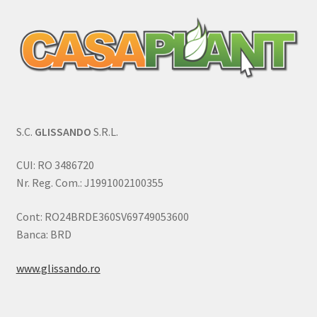
S.C.
GLISSANDO
S.R.L.
CUI: RO 3486720
Nr. Reg. Com.: J1991002100355
Cont: RO24BRDE360SV69749053600
Banca: BRD
www.glissando.ro