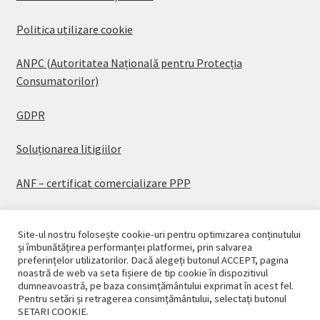
Politica utilizare cookie
ANPC (Autoritatea Națională pentru Protecția
Consumatorilor)
GDPR
Soluționarea litigiilor
ANF – certificat comercializare PPP
Site-ul nostru folosește cookie-uri pentru optimizarea conținutului
și îmbunătățirea performanței platformei, prin salvarea
preferințelor utilizatorilor. Dacă alegeți butonul ACCEPT, pagina
© CASAPLANT 2026
noastră de web va seta fișiere de tip cookie în dispozitivul
dumneavoastră, pe baza consimțământului exprimat în acest fel.
Politică de confidențialitate
Pentru setări și retragerea consimțământului, selectați butonul
SETARI COOKIE.