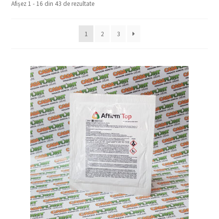
Afișez 1 - 16 din 43 de rezultate
copil
Extinde
Sere și solarii
meniul
1
2
3
copil