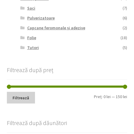
Saci
(7)
Pulverizatoare
(6)
Capcane feromonale și adezive
(2)
Folie
(18)
Tutori
(5)
Filtrează după preț
Pre
Pre
Preț:
0 lei
—
150 lei
Filtrează
min
max
Filtrează după dăunători