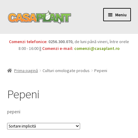
Meniu
PACHETE
Comenzi telefonice:
0256.300.070
, de luni până vineri, între orele
Extinde
8:00 - 16:00 ||
Comenzi e-mail:
comenzi@casaplant.ro
Pesticide
meniul
copil
Îngrășăminte
Prima pagină
Culturi omologate produs
Pepeni
Extinde
Semințe
meniul
Pepeni
copil
Produse BIO
pepeni
Igienă publică
Extinde
Casa și grădina
meniul