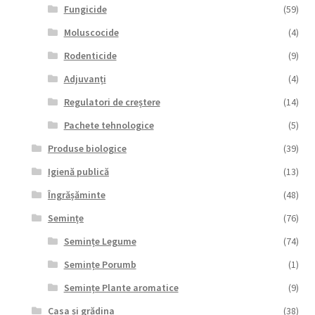
Fungicide
(59)
Moluscocide
(4)
Rodenticide
(9)
Adjuvanți
(4)
Regulatori de creștere
(14)
Pachete tehnologice
(5)
Produse biologice
(39)
Igienă publică
(13)
Îngrășăminte
(48)
Semințe
(76)
Semințe Legume
(74)
Semințe Porumb
(1)
Semințe Plante aromatice
(9)
Casa și grădina
(38)