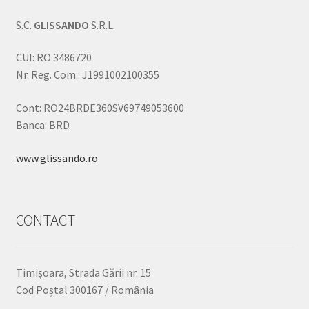
S.C.
GLISSANDO
S.R.L.
CUI: RO 3486720
Nr. Reg. Com.: J1991002100355
Cont: RO24BRDE360SV69749053600
Banca: BRD
www.glissando.ro
CONTACT
Timișoara, Strada Gării nr. 15
Cod Poștal 300167 / România