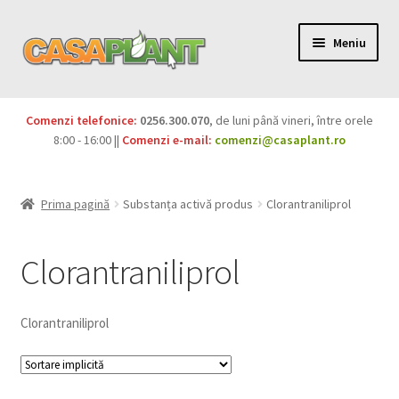
Meniu
PACHETE
Comenzi telefonice:
0256.300.070
, de luni până vineri, între orele
Extinde
8:00 - 16:00 ||
Comenzi e-mail:
comenzi@casaplant.ro
Pesticide
meniul
copil
Îngrășăminte
Prima pagină
Substanța activă produs
Clorantraniliprol
Extinde
Semințe
meniul
Clorantraniliprol
copil
Produse BIO
Clorantraniliprol
Igienă publică
Extinde
Casa și grădina
meniul