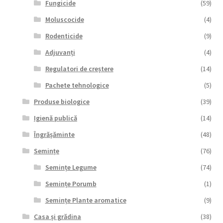
Fungicide
(59)
Moluscocide
(4)
Rodenticide
(9)
Adjuvanți
(4)
Regulatori de creștere
(14)
Pachete tehnologice
(5)
Produse biologice
(39)
Igienă publică
(14)
Îngrășăminte
(48)
Semințe
(76)
Semințe Legume
(74)
Semințe Porumb
(1)
Semințe Plante aromatice
(9)
Casa și grădina
(38)