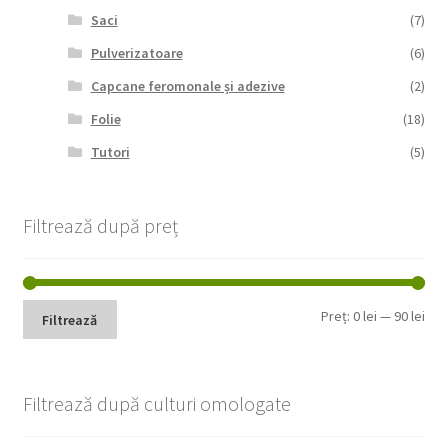
Saci
(7)
Pulverizatoare
(6)
Capcane feromonale și adezive
(2)
Folie
(18)
Tutori
(5)
Filtrează după preț
Pre
Pre
Preț:
0 lei
—
90 lei
Filtrează
min
max
Filtrează după culturi omologate