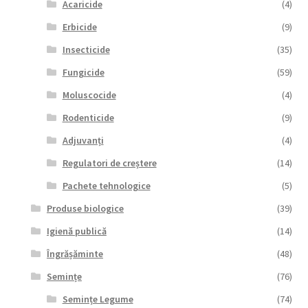
Acaricide
(4)
Erbicide
(9)
Insecticide
(35)
Fungicide
(59)
Moluscocide
(4)
Rodenticide
(9)
Adjuvanți
(4)
Regulatori de creștere
(14)
Pachete tehnologice
(5)
Produse biologice
(39)
Igienă publică
(14)
Îngrășăminte
(48)
Semințe
(76)
Semințe Legume
(74)