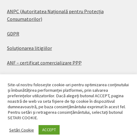
ANPC (Autoritatea Națională pentru Protecția
Consumatorilor)
GDPR
Soluționarea litigiilor
ANF – certificat comercializare PPP
Site-ul nostru folosește cookie-uri pentru optimizarea conținutului
și îmbunătățirea performanței platformei, prin salvarea
preferințelor utilizatorilor. Dacă alegeți butonul ACCEPT, pagina
© CASAPLANT 2026
noastră de web va seta fișiere de tip cookie în dispozitivul
dumneavoastră, pe baza consimțământului exprimat în acest fel.
Politică de confidențialitate
Pentru setări și retragerea consimțământului, selectați butonul
SETARI COOKIE.
Setări Cookie
ACCEPT
0