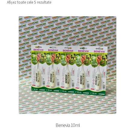
Afișez toate cele 5 rezultate
copil
Extinde
Sere și solarii
meniul
copil
Benevia 10 ml