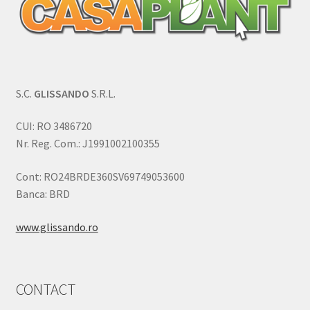
S.C.
GLISSANDO
S.R.L.
CUI: RO 3486720
Nr. Reg. Com.: J1991002100355
Cont: RO24BRDE360SV69749053600
Banca: BRD
www.glissando.ro
CONTACT