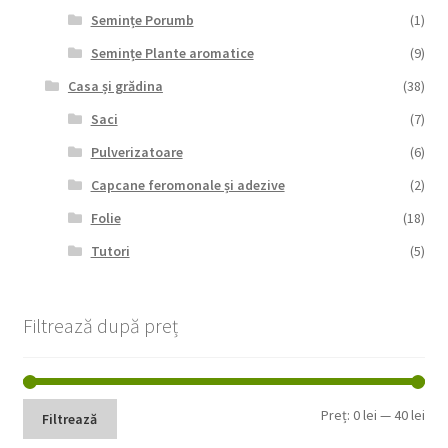
Semințe Porumb
(1)
Semințe Plante aromatice
(9)
Casa și grădina
(38)
Saci
(7)
Pulverizatoare
(6)
Capcane feromonale și adezive
(2)
Folie
(18)
Tutori
(5)
Filtrează după preț
Pre
Pre
Preț:
0 lei
—
40 lei
Filtrează
min
max