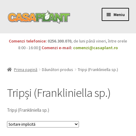
Meniu
PACHETE
Comenzi telefonice:
0256.300.070
, de luni până vineri, între orele
Extinde
8:00 - 16:00 ||
Comenzi e-mail:
comenzi@casaplant.ro
Pesticide
meniul
copil
Îngrășăminte
Prima pagină
Dăunători produs
Tripși (Frankliniella sp.)
Extinde
Semințe
meniul
Tripși (Frankliniella sp.)
copil
Produse BIO
Tripși (Frankliniella sp.)
Igienă publică
Extinde
Casa și grădina
meniul