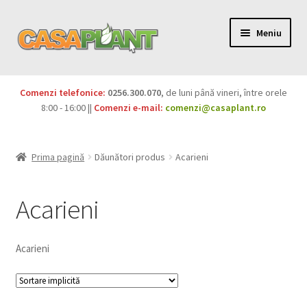
Meniu
PACHETE
Comenzi telefonice:
0256.300.070
, de luni până vineri, între orele
Extinde
8:00 - 16:00 ||
Comenzi e-mail:
comenzi@casaplant.ro
Pesticide
meniul
copil
Îngrășăminte
Prima pagină
Dăunători produs
Acarieni
Extinde
Semințe
meniul
Acarieni
copil
Produse BIO
Acarieni
Igienă publică
Extinde
Casa și grădina
meniul