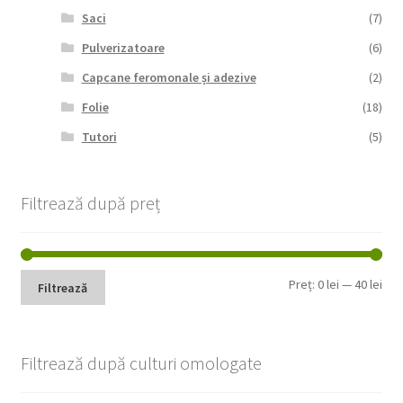
Saci
(7)
Pulverizatoare
(6)
Capcane feromonale și adezive
(2)
Folie
(18)
Tutori
(5)
Filtrează după preț
Pre
Pre
Preț:
0 lei
—
40 lei
Filtrează
min
max
Filtrează după culturi omologate