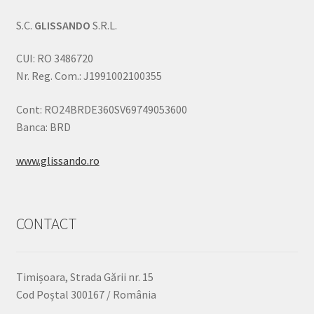
S.C.
GLISSANDO
S.R.L.
CUI: RO 3486720
Nr. Reg. Com.: J1991002100355
Cont: RO24BRDE360SV69749053600
Banca: BRD
www.glissando.ro
CONTACT
Timișoara, Strada Gării nr. 15
Cod Poștal 300167 / România