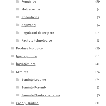
Fungicide
(59)
Moluscocide
(4)
Rodenticide
(9)
Adjuvanți
(4)
Regulatori de creștere
(14)
Pachete tehnologice
(5)
Produse biologice
(39)
Igienă publică
(13)
Îngrășăminte
(48)
Semințe
(76)
Semințe Legume
(74)
Semințe Porumb
(1)
Semințe Plante aromatice
(9)
Casa și grădina
(38)