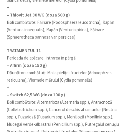
blancardella), Viermele merelor (Cydia pomonella)
+
– Thiovit Jet 80 WG (doza 500 g)
Boli combătute: Făinare (Podosphaera leucotricha), Rapăn
(Venturia inaequalis), Rapăn (Venturia pirina), Făinare
(Sphaerotheca pannosa var. persicae)
TRATAMENTUL 11
Perioada de aplicare: Intrarea în pârgă
– Affirm (doza 150 g)
Dăunători combătuți: Molia pieliţei fructelor (Adoxophzes
reticulana), Viermele mărului (Cydia pomonella)
+
– Switch 62,5 WG (doza 100 g)
Boli combătute: Alternarioza (Alternaria spp.), Antracnoză
(Colletrotrichum spp.), Cancerul deschis al ramurilor (Nectria
spp.), Fuzarioză (Fusarium spp.), Monilioză (Monilinia spp.),
Mucegai verde-albăstrui (Penicillium spp.), Putregaiul cenușiu
(Botrytis cinerea), Putregaiul fructelor (Gloeosporium spp.),