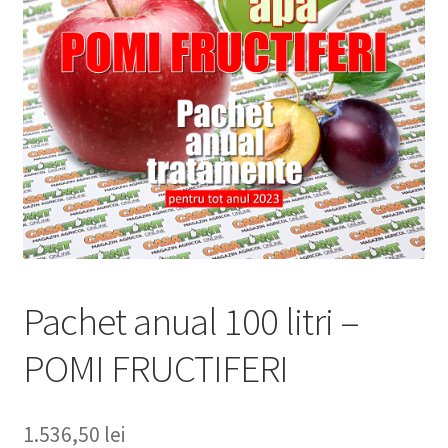
copil
Extinde
Sere și solarii
meniul
copil
Pachet anual 100 litri –
POMI FRUCTIFERI
1.536,50
lei