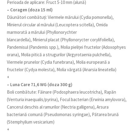
Perioada de aplicare: Fruct 5-10 mm (alună)
– Coragen (doza 15 ml)
Dăunători combătuți: Viermele mărului (Cydia pomonella),
Minierul circular al mărului (Leucoptera scitella), Omida
marmorată a mărului (Phyllonorychter
blancardella), Minierul placat (Phyllonorycter corylifoliella),
Pandemisul (Pandemis spp.), Molia pieliței fructelor (Adoxophyes
orana), Molia pitică a strugurilor (Argyrotaenia pulchella),
Viermele prunelor (Cydia funebrana), Molia europeană a
fructelor (Cydya molesta), Molia vărgată (Anarsia lineatella)
+
– Luna Care 71,6 WG (doza 300 g)
Boli combătute: Făinare (Podosphaera leucotricha), Rapăn
(Venturia inaequalis/pyrina), Focul bacterian (Erwinia amylovora),
Cancerul deschis al ramurilor (Nectria galligena), Arsura
bacteriană comună (Pseudomonas syringae), Pătarea brună
(Stemphylium vesicarium)
+