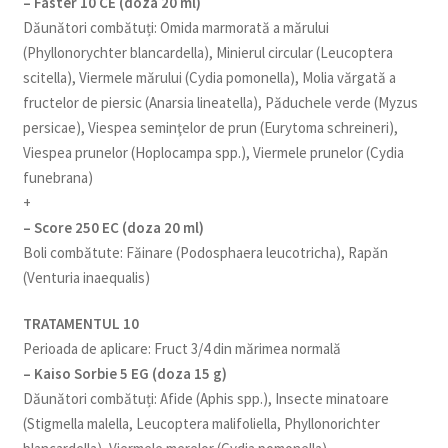
– Faster 10 CE (doza 20 ml)
Dăunători combătuți: Omida marmorată a mărului
(Phyllonorychter blancardella), Minierul circular (Leucoptera
scitella), Viermele mărului (Cydia pomonella), Molia vărgată a
fructelor de piersic (Anarsia lineatella), Păduchele verde (Myzus
persicae), Viespea seminţelor de prun (Eurytoma schreineri),
Viespea prunelor (Hoplocampa spp.), Viermele prunelor (Cydia
funebrana)
+
– Score 250 EC (doza 20 ml)
Boli combătute: Făinare (Podosphaera leucotricha), Rapăn
(Venturia inaequalis)
TRATAMENTUL 10
Perioada de aplicare: Fruct 3/4 din mărimea normală
– Kaiso Sorbie 5 EG (doza 15 g)
Dăunători combătuți: Afide (Aphis spp.), Insecte minatoare
(Stigmella malella, Leucoptera malifoliella, Phyllonorichter