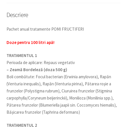
Descriere
Pachet anual tratamente POMI FRUCTIFERI
Doze pentru 100 litri apă!
TRATAMENTUL 1
Perioada de aplicare: Repaus vegetativ
– Zeamă Bordeleză (doza 500 g)
Boli combătute: Focul bacterian (Erwinia amylovora), Rapăn
(Venturia inequalis), Rapăn (Venturia pirina), Pătarea roșie a
frunzelor (Polystigma rubrum), Ciuruirea frunzelor (Stigmina
carpophylla/Coryneum beijerinckii), Monilioza (Monilinia spp.),
Pătarea frunzelor (Blumeriella jaapii sin. Coccomyces hiemalis),
Bășicarea frunzelor (Taphrina deformans)
TRATAMENTUL 2