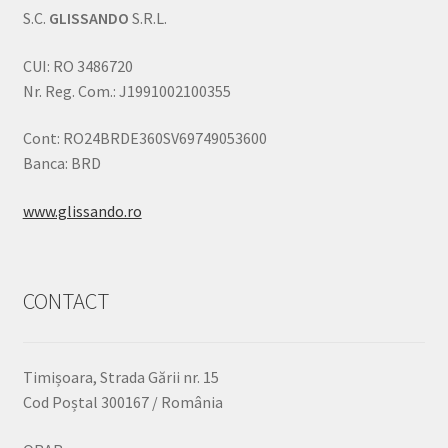
S.C.
GLISSANDO
S.R.L.
CUI: RO 3486720
Nr. Reg. Com.: J1991002100355
Cont: RO24BRDE360SV69749053600
Banca: BRD
www.glissando.ro
CONTACT
Timișoara, Strada Gării nr. 15
Cod Poștal 300167 / România