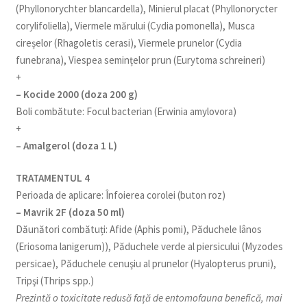
(Phyllonorychter blancardella), Minierul placat (Phyllonorycter
corylifoliella), Viermele mărului (Cydia pomonella), Musca
cireșelor (Rhagoletis cerasi), Viermele prunelor (Cydia
funebrana), Viespea semințelor prun (Eurytoma schreineri)
+
– Kocide 2000 (doza 200 g)
Boli combătute: Focul bacterian (Erwinia amylovora)
+
– Amalgerol (doza 1 L)
TRATAMENTUL 4
Perioada de aplicare: Înfoierea corolei (buton roz)
– Mavrik 2F (doza 50 ml)
Dăunători combătuți: Afide (Aphis pomi), Păduchele lânos
(Eriosoma lanigerum)), Păduchele verde al piersicului (Myzodes
persicae), Păduchele cenuşiu al prunelor (Hyalopterus pruni),
Tripşi (Thrips spp.)
Prezintă o toxicitate redusă față de entomofauna benefică, mai