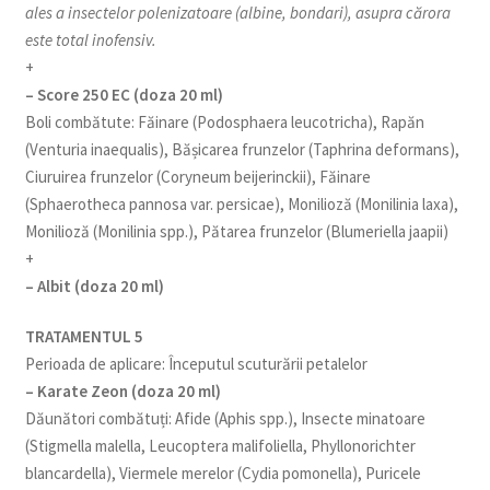
ales a insectelor polenizatoare (albine, bondari), asupra cărora
este total inofensiv.
+
– Score 250 EC (doza 20 ml)
Boli combătute: Făinare (Podosphaera leucotricha), Rapăn
(Venturia inaequalis), Bășicarea frunzelor (Taphrina deformans),
Ciuruirea frunzelor (Coryneum beijerinckii), Făinare
(Sphaerotheca pannosa var. persicae), Monilioză (Monilinia laxa),
Monilioză (Monilinia spp.), Pătarea frunzelor (Blumeriella jaapii)
+
– Albit (doza 20 ml)
TRATAMENTUL 5
Perioada de aplicare: Începutul scuturării petalelor
– Karate Zeon (doza 20 ml)
Dăunători combătuți: Afide (Aphis spp.), Insecte minatoare
(Stigmella malella, Leucoptera malifoliella, Phyllonorichter
blancardella), Viermele merelor (Cydia pomonella), Puricele