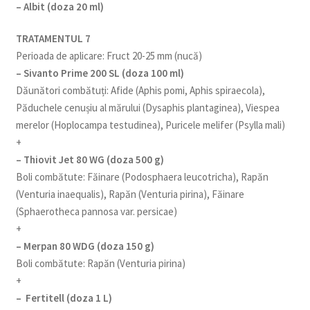
– Albit (doza 20 ml)
TRATAMENTUL 7
Perioada de aplicare: Fruct 20-25 mm (nucă)
– Sivanto Prime 200 SL (doza 100 ml)
Dăunători combătuți: Afide (Aphis pomi, Aphis spiraecola),
Păduchele cenușiu al mărului (Dysaphis plantaginea), Viespea
merelor (Hoplocampa testudinea), Puricele melifer (Psylla mali)
+
– Thiovit Jet 80 WG (doza 500 g)
Boli combătute: Făinare (Podosphaera leucotricha), Rapăn
(Venturia inaequalis), Rapăn (Venturia pirina), Făinare
(Sphaerotheca pannosa var. persicae)
+
– Merpan 80 WDG (doza 150 g)
Boli combătute: Rapăn (Venturia pirina)
+
– Fertitell (doza 1 L)