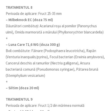
TRATAMENTUL 8
Perioada de aplicare: Fruct 25-35 mm
– Milbeknock EC (doza 75 ml)
Dăunători combătuți: Acarianul roșu al pomilor (Panonychus
ulmi), Omida marmorată a mărului (Phyllonorychter blancardella)
+
– Luna Care 71,6 WG (doza 300 g)
Boli combătute: Făinare (Podosphaera leucotricha), Rapăn
(Venturia inaequalis/pyrina), Focul bacterian (Erwinia amylovora),
Cancerul deschis al ramurilor (Nectria galligena), Arsura
bacteriană comună (Pseudomonas syringae), Pătarea brună
(Stemphylium vesicarium)
+
– Siltim (doza 20 ml)
TRATAMENTUL 9
Perioada de aplicare: Fruct 1/2 din mărimea normală