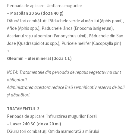
Perioada de aplicare: Umflarea mugurilor
– Mospilan 20 SG (doza 40 g)
Dăunători combătuți: Păduchele verde al mărului (Aphis pomi),
Afide (Aphis spp.), Păduchele lânos (Eriosoma lanigerum),
Acarianul roșu al pomilor (Panonychus ulmi), Păduchele din San
Jose (Quadraspidiotus spp.), Puricele melifer (Cacopsylla piri)
+
Oleomin – ulei mineral (doza 1 L)
NOTĂ: Tratamentele din perioada de repaus vegetativ nu sunt
obligatorii.
Administrarea acestora reduce însă semnificativ rezerva de boli
și dăunători.
TRATAMENTUL 3
Perioada de aplicare: Înfrunzirea mugurilor florali
– Laser 240 SC (doza 20 ml)
Dăunători combătuți: Omida marmorată a mărului