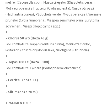
melifer (Cacopsylla spp.), Musca cireșelor (Rhagoletis cerasi),
Molia europeană a fructelor (Cydia molesta), Omida păroasă
(Hyphantria cunea), Păduchele verde (Myzus persicae), Viermele
prunelor (Cydia funebrana), Viespea semințelor prun (Eurytoma
schreineri), Viespi (Hoplocampa spp.)
+
– Chorus 50 WG (doza 45 g)
Boli combătute: Rapăn (Venturia pirina), Monilioza florilor,
lăstarilor şi fructelor (Monilia laxa, fructigena şi fruticola)
+
– Topas 100 EC (doza 50 ml)
Boli combătute: Făinare (Podosphaera leucotricha)
+
– Fertitell (doza 1 L)
+
– Siltim (doza 20 ml)
TRATAMENTUL 6