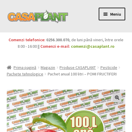
Meniu
PACHETE
Comenzi telefonice:
0256.300.070
, de luni până vineri, între orele
Extinde
8:00 - 16:00 ||
Comenzi e-mail:
comenzi@casaplant.ro
Pesticide
meniul
copil
Îngrășăminte
Prima pagină
Magazin
Produse CASAPLANT
Pesticide
Pachete tehnologice
Pachet anual 100 litri – POMI FRUCTIFERI
Extinde
Semințe
meniul
copil
Produse BIO
Igienă publică
Extinde
Casa și grădina
meniul