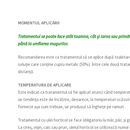
MOMENTUL APLICĂRII
Tratamentul se poate face atât toamna, cât și iarna sau prim
până la umflarea mugurilor.
Recomandarea este ca tratamentul să se aplice după toaletarea 
soluție care conține cupru metalic (50%). Între cele două trata
distanță.
TEMPERATURA DE APLICARE
Este indicat ca tratamentul să fie aplicat atunci când temperat
iar tendinţa este de încălzire, deoarece, la temperaturi scăzute
formeze aşa cum trebuie, iar produsul să îngheţe pe ramuri.
Tratamentul cu ulei horticol se face obligatoriu la măr, păr, și g
La cireș, vișin, cais sau prun, uleiul horticol se utilizează numa