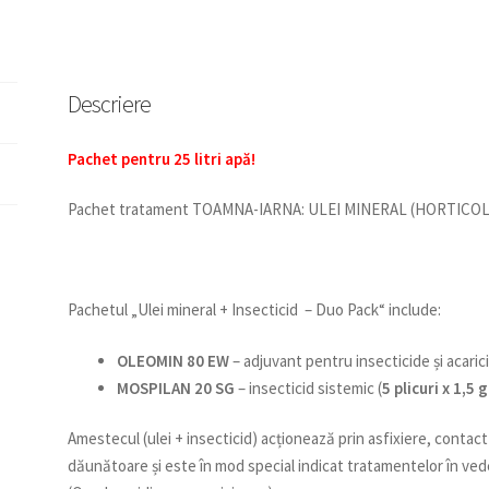
L
Descriere
Pachet pentru 25 litri apă!
Pachet tratament TOAMNA-IARNA: ULEI MINERAL (HORTICOL
Pachetul „Ulei mineral + Insecticid – Duo Pack“ include:
OLEOMIN 80 EW
– adjuvant pentru insecticide și acaric
MOSPILAN 20 SG
– insecticid sistemic (
5 plicuri x 1,5 g
Amestecul (ulei + insecticid) acționează prin asfixiere, contac
dăunătoare și este în mod special indicat tratamentelor în ve