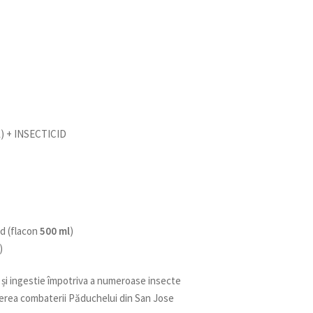
) + INSECTICID
id (flacon
500 ml
)
)
t și ingestie împotriva a numeroase insecte
derea combaterii Păduchelui din San Jose