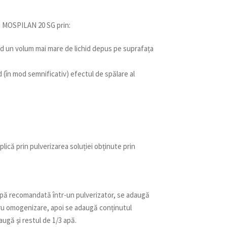
i MOSPILAN 20 SG prin:
ând un volum mai mare de lichid depus pe suprafața
(în mod semnificativ) efectul de spălare al
că prin pulverizarea soluției obținute prin
 apă recomandată într-un pulverizator, se adaugă
tru omogenizare, apoi se adaugă conținutul
augă şi restul de 1/3 apă.