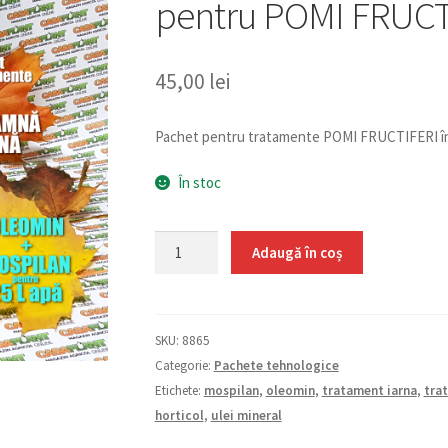
pentru POMI FRUCTI
45,00
lei
Pachet pentru tratamente POMI FRUCTIFERI în
În stoc
Cantitate
Adaugă în coș
Pachet
tratament
TOAMNA-
SKU:
8865
IARNA
Categorie:
Pachete tehnologice
pentru
Etichete:
mospilan
,
oleomin
,
tratament iarna
,
tra
POMI
horticol
,
ulei mineral
FRUCTIFERI
25