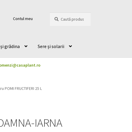
Caută
Caută
Contul meu
după:
și grădina
Sere și solarii
omenzi@casaplant.ro
u POMI FRUCTIFERI 25 L
 TOAMNA-IARNA