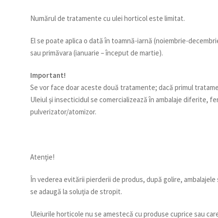
Numărul de tratamente cu ulei horticol este limitat.
El se poate aplica o dată în toamnă-iarnă (noiembrie-decembrie
sau primăvara (ianuarie – început de martie).
Important!
Se vor face doar aceste două tratamente; dacă primul tratamen
Uleiul și insecticidul se comercializează în ambalaje diferite, f
pulverizator/atomizor.
Atenţie!
În vederea evitării pierderii de produs, după golire, ambalajele s
se adaugă la soluţia de stropit.
Uleiurile horticole nu se amestecă cu produse cuprice sau care