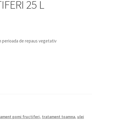
FERI 25 L
 perioada de repaus vegetativ
tament pomi fructiferi
,
tratament toamna
,
ulei