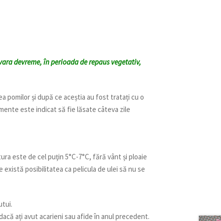
ăvara devreme,
în perioada de repaus vegetativ,
pomilor și după ce aceștia au fost tratați cu o
mente este indicat să fie lăsate câteva zile
ura este de cel puţin 5°C-7°C, fără vânt și ploaie
 există posibilitatea ca pelicula de ulei să nu se
utui.
i dacă ați avut acarieni sau afide în anul precedent.