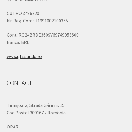
CUI: RO 3486720
Nr. Reg. Com.: J1991002100355
Cont: RO24BRDE360SV69749053600
Banca: BRD
www.glissando.ro
CONTACT
Timișoara, Strada Gării nr. 15
Cod Poștal 300167 / România
ORAR: