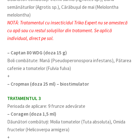
semănăturilor (Agrotis sp.), Cărăbușul de mai (Melolontha
melolontha)
NOTĂ: Tratamentul cu insecticidul Trika Expert nu se amestecă
cu apă sau cu restul soluțiilor din tratament. Se aplică
individual, direct pe sol.
– Captan 80 WDG (doza 15 g)
Boli combătute: Mană (Pseudoperonospora infestans), Pătarea
cafenie a tomatelor (Fulvia fulva)
+
– Cropmax (doza 25 ml) – biostimulator
TRATAMENTUL 3
Perioada de aplicare: 9 frunze adevărate
– Coragen (doza 1,5 ml)
Dăunători combătuți: Molia tomatelor (Tuta absoluta), Omida
fructelor (Helicoverpa armigera)
+