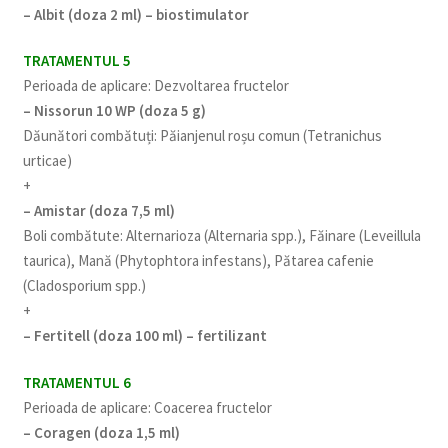
– Albit (doza 2 ml) – biostimulator
TRATAMENTUL 5
Perioada de aplicare: Dezvoltarea fructelor
– Nissorun 10 WP (doza 5 g)
Dăunători combătuți: Păianjenul roșu comun (Tetranichus
urticae)
+
– Amistar (doza 7,5 ml)
Boli combătute: Alternarioza (Alternaria spp.), Făinare (Leveillula
taurica), Mană (Phytophtora infestans), Pătarea cafenie
(Cladosporium spp.)
+
– Fertitell (doza 100 ml) – fertilizant
TRATAMENTUL 6
Perioada de aplicare: Coacerea fructelor
– Coragen (doza 1,5 ml)