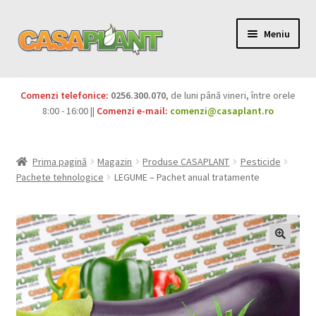
Meniu
PACHETE
Comenzi telefonice:
0256.300.070
, de luni până vineri, între orele
Extinde
8:00 - 16:00 ||
Comenzi e-mail:
comenzi@casaplant.ro
Pesticide
meniul
copil
Îngrășăminte
Prima pagină
Magazin
Produse CASAPLANT
Pesticide
Pachete tehnologice
LEGUME – Pachet anual tratamente
Extinde
Semințe
meniul
copil
Produse BIO
Igienă publică
Extinde
Casa și grădina
meniul