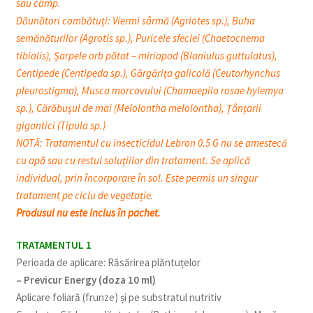
sau câmp.
Dăunători combătuți: Viermi sârmă (Agriotes sp.), Buha
semănăturilor (Agrotis sp.), Puricele sfeclei (Chaetocnema
tibialis), Șarpele orb pătat – miriapod (Blaniulus guttulatus),
Centipede (Centipeda sp.), Gărgărița galicolă (Ceutorhynchus
pleurostigma), Musca morcovului (Chamaepila rosae hylemya
sp.), Cărăbușul de mai (Melolontha melolontha), Țânțarii
gigantici (Tipula sp.)
NOTĂ: Tratamentul cu insecticidul Lebron 0.5 G nu se amestecă
cu apă sau cu restul soluțiilor din tratament. Se aplică
individual, prin încorporare în sol. Este permis un singur
tratament pe ciclu de vegetație.
Produsul nu este inclus în pachet.
TRATAMENTUL 1
Perioada de aplicare: Răsărirea plăntuțelor
– Previcur Energy (doza 10 ml)
Aplicare foliară (frunze) și pe substratul nutritiv