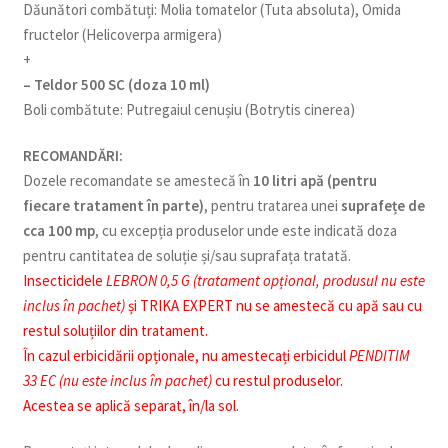
Dăunători combătuți: Molia tomatelor (Tuta absoluta), Omida
fructelor (Helicoverpa armigera)
+
– Teldor 500 SC (doza 10 ml)
Boli combătute: Putregaiul cenușiu (Botrytis cinerea)
RECOMANDĂRI:
Dozele recomandate se amestecă în
10 litri apă (pentru
fiecare tratament în parte)
, pentru tratarea unei
suprafețe de
cca 100 mp
, cu excepția produselor unde este indicată doza
pentru cantitatea de soluție și/sau suprafața tratată.
Insecticidele
LEBRON 0,5 G (tratament opțional, produsul nu este
inclus în pachet)
și TRIKA EXPERT nu se amestecă cu apă sau cu
restul soluțiilor din tratament.
În cazul erbicidării opționale, nu amestecați erbicidul
PENDITIM
33 EC (nu este inclus în pachet)
cu restul produselor.
Acestea se aplică separat, în/la sol.