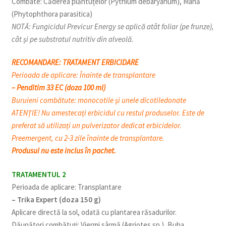
Combate: Căderea plăntuțelor (Pythium debaryanum), Mană
(Phytophthora parasitica)
NOTĂ: Fungicidul Previcur Energy se aplică atât foliar (pe frunze),
cât și pe substratul nutritiv din alveolă.
RECOMANDARE:
TRATAMENT ERBICIDARE
Perioada de aplicare: Înainte de transplantare
– Penditim 33 EC (doza 100 ml)
Buruieni combătute: monocotile și unele dicotiledonate
ATENȚIE! Nu amestecați erbicidul cu restul produselor. Este de
preferat să utilizați un pulverizator dedicat erbicidelor.
Preemergent, cu 2-3 zile înainte de transplantare.
Produsul nu este inclus în pachet.
TRATAMENTUL 2
Perioada de aplicare: Transplantare
– Trika Expert (doza 150 g)
Aplicare directă la sol, odată cu plantarea răsadurilor.
Dăunători combătuți: Viermi sârmă (Agriotes sp.), Buha