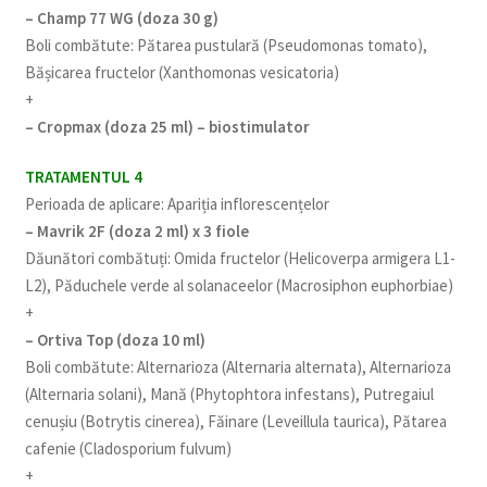
– Champ 77 WG (doza 30 g)
Boli combătute: Pătarea pustulară (Pseudomonas tomato),
Bășicarea fructelor (Xanthomonas vesicatoria)
+
– Cropmax (doza 25 ml) – biostimulator
TRATAMENTUL 4
Perioada de aplicare: Apariția inflorescențelor
– Mavrik 2F (doza 2 ml) x 3 fiole
Dăunători combătuți: Omida fructelor (Helicoverpa armigera L1-
L2), Păduchele verde al solanaceelor (Macrosiphon euphorbiae)
+
– Ortiva Top (doza 10 ml)
Boli combătute: Alternarioza (Alternaria alternata), Alternarioza
(Alternaria solani), Mană (Phytophtora infestans), Putregaiul
cenușiu (Botrytis cinerea), Făinare (Leveillula taurica), Pătarea
cafenie (Cladosporium fulvum)
+