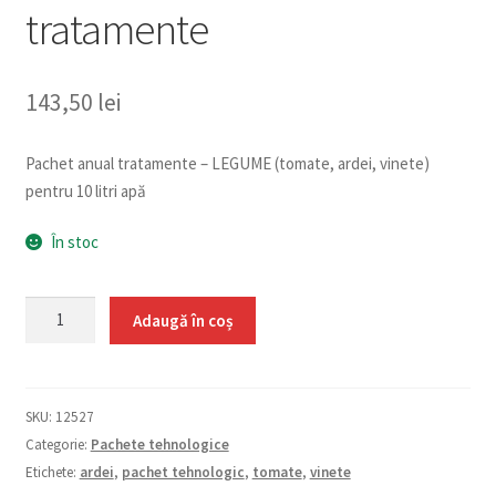
tratamente
143,50
lei
Pachet anual tratamente – LEGUME (tomate, ardei, vinete)
pentru 10 litri apă
În stoc
Cantitate
Adaugă în coș
LEGUME
-
Pachet
SKU:
12527
anual
Categorie:
Pachete tehnologice
tratamente
Etichete:
ardei
,
pachet tehnologic
,
tomate
,
vinete