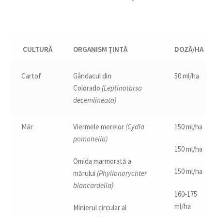
CULTURĂ
ORGANISM ȚINTĂ
DOZĂ/HA
Cartof
Gândacul din
50 ml/ha
Colorado
(Leptinotarsa
decemlineata)
Măr
Viermele merelor
(Cydia
150 ml/ha
pomonella)
150 ml/ha
Omida marmorată a
150 ml/ha
mărului
(Phyllonorychter
blancardella)
160-175
ml/ha
Minierul circular al