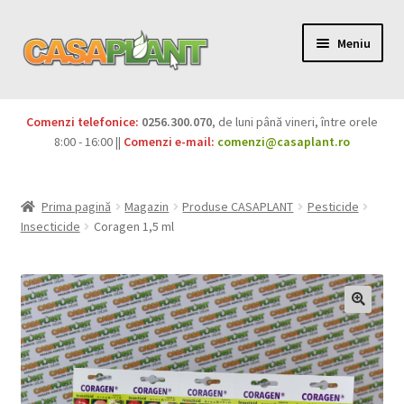
Meniu
PACHETE
Comenzi telefonice:
0256.300.070
, de luni până vineri, între orele
Extinde
8:00 - 16:00 ||
Comenzi e-mail:
comenzi@casaplant.ro
Pesticide
meniul
copil
Îngrășăminte
Prima pagină
Magazin
Produse CASAPLANT
Pesticide
Insecticide
Coragen 1,5 ml
Extinde
Semințe
meniul
copil
Produse BIO
Igienă publică
Extinde
Casa și grădina
meniul