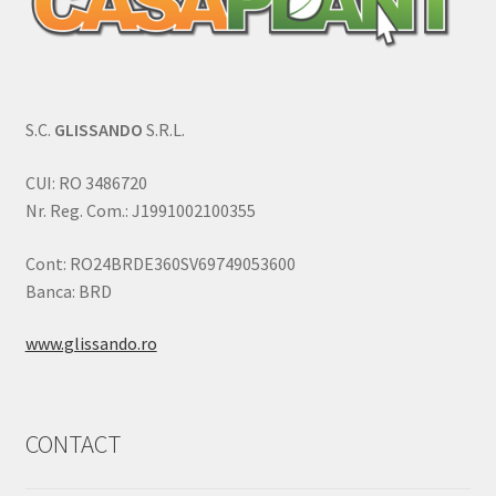
S.C.
GLISSANDO
S.R.L.
CUI: RO 3486720
Nr. Reg. Com.: J1991002100355
Cont: RO24BRDE360SV69749053600
Banca: BRD
www.glissando.ro
CONTACT