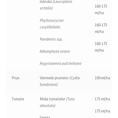
mărului
(Leucoptera
160-175
scitella)
ml/ha
Phyllonorycter
160-175
corylifoliella
ml/ha
Pandemis ssp.
160-175
ml/ha
Adoxophyes orana
Argyrotaenia pulchellana
Prun
Viermele prunelor
(Cydia
100 ml/ha
funebrana)
Tomate
Molia tomatelor
(Tuta
175 ml/ha
absoluta)
175 ml/ha
Omida