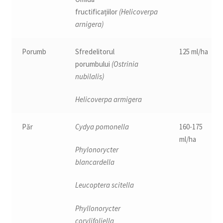
fructificațiilor
(Helicoverpa
arnigera)
Porumb
Sfredelitorul
125 ml/ha
porumbului
(Ostrinia
nubilalis)
Helicoverpa armigera
Păr
Cydya pomonella
160-175
ml/ha
Phylonorycter
blancardella
Leucoptera scitella
Phyllonorycter
corylifoliella