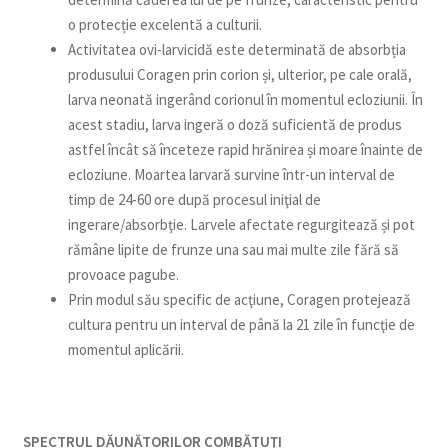
o protecție excelentă a culturii.
Activitatea ovi-larvicidă este determinată de absorbția
produsului Coragen prin corion și, ulterior, pe cale orală,
larva neonată ingerând corionul în momentul ecloziunii. În
acest stadiu, larva ingeră o doză suficientă de produs
astfel încât să înceteze rapid hrănirea și moare înainte de
ecloziune. Moartea larvară survine într-un interval de
timp de 24-60 ore după procesul iniţial de
ingerare/absorbţie. Larvele afectate regurgitează și pot
rămâne lipite de frunze una sau mai multe zile fără să
provoace pagube.
Prin modul său specific de acţiune, Coragen protejează
cultura pentru un interval de până la 21 zile în funcţie de
momentul aplicării.
SPECTRUL DĂUNĂTORILOR COMBĂTUŢI