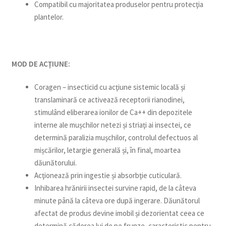
Compatibil cu majoritatea produselor pentru protecţia
plantelor.
MOD DE ACŢIUNE:
Coragen – insecticid cu acţiune sistemic locală și
translaminară ce activează receptorii rianodinei,
stimulând eliberarea ionilor de Ca++ din depozitele
interne ale mușchilor netezi și striaţi ai insectei, ce
determină paralizia mușchilor, controlul defectuos al
mișcărilor, letargie generală și, în final, moartea
dăunătorului.
Acţionează prin ingestie și absorbţie cuticulară.
Inhibarea hrănirii insectei survine rapid, de la câteva
minute până la câteva ore după ingerare. Dăunătorul
afectat de produs devine imobil și dezorientat ceea ce
determină căderea lui de pe frunze, caracteristic pentru