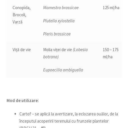
Conopida,
Mamestra brassicae
125 ml/ha
Brocoli,
Plutella xylostella
Varză
Pieris brassicae
Viță de vie
Molia viței de vie
(Lobesia
150 – 175
botrana)
ml/ha
Eupoecilia ambiguella
Mod de utilizare:
Cartof – se aplică la avertizare, la eclozarea ouălor, de la
începutul acoperirii terenului cu frunzele plantelor