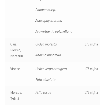
Pandemis ssp.
Adoxophyes orana
Argyrotaenia pulchellana
Cais,
Cydya molesta
175 ml/ha
Piersic,
Anarsia lineatella
Nectarin
Vinete
Helicoverpa armigera
175 ml/ha
Tuta absoluta
Morcov,
Psila rosae
175 ml/ha
Țelină