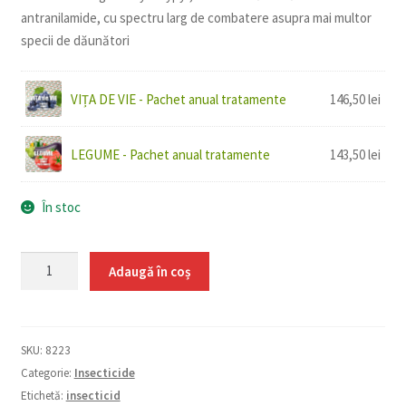
antranilamide, cu spectru larg de combatere asupra mai multor
specii de dăunători
VIȚA DE VIE - Pachet anual tratamente
146,50
lei
LEGUME - Pachet anual tratamente
143,50
lei
În stoc
Cantitate
Adaugă în coș
Coragen
1,5
ml
SKU:
8223
Categorie:
Insecticide
Etichetă:
insecticid