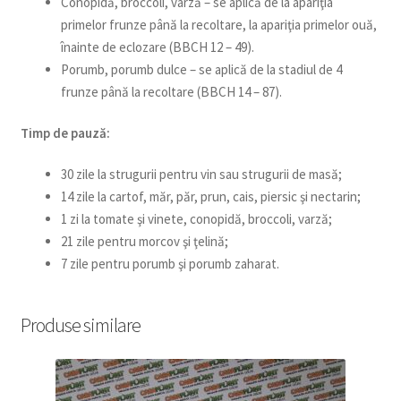
Conopidă, broccoli, varză – se aplică de la apariţia
primelor frunze până la recoltare, la apariţia primelor ouă,
înainte de eclozare (BBCH 12 – 49).
Porumb, porumb dulce – se aplică de la stadiul de 4
frunze până la recoltare (BBCH 14 – 87).
Timp de pauză:
30 zile la strugurii pentru vin sau strugurii de masă;
14 zile la cartof, măr, păr, prun, cais, piersic şi nectarin;
1 zi la tomate şi vinete, conopidă, broccoli, varză;
21 zile pentru morcov şi ţelină;
7 zile pentru porumb şi porumb zaharat.
Produse similare