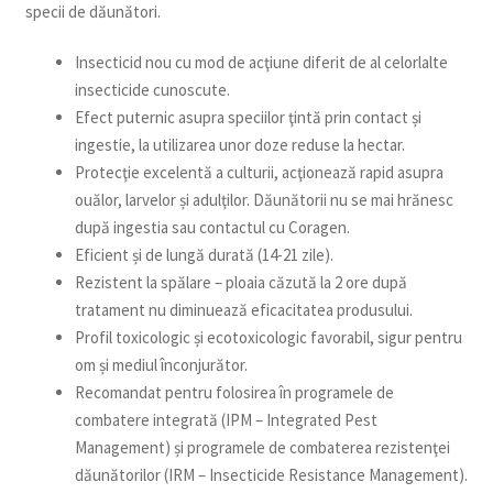
specii de dăunători.
Insecticid nou cu mod de acţiune diferit de al celorlalte
insecticide cunoscute.
Efect puternic asupra speciilor ţintă prin contact și
ingestie, la utilizarea unor doze reduse la hectar.
Protecţie excelentă a culturii, acţionează rapid asupra
ouălor, larvelor și adulţilor. Dăunătorii nu se mai hrănesc
după ingestia sau contactul cu Coragen.
Eficient și de lungă durată (14-21 zile).
Rezistent la spălare – ploaia căzută la 2 ore după
tratament nu diminuează eficacitatea produsului.
Profil toxicologic și ecotoxicologic favorabil, sigur pentru
om și mediul înconjurător.
Recomandat pentru folosirea în programele de
combatere integrată (IPM – Integrated Pest
Management) și programele de combaterea rezistenţei
dăunătorilor (IRM – Insecticide Resistance Management).