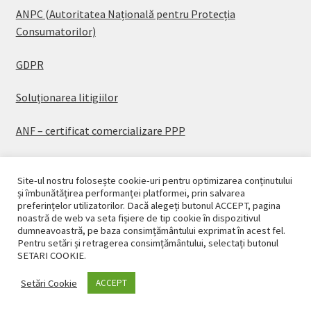
ANPC (Autoritatea Națională pentru Protecția
Consumatorilor)
GDPR
Soluționarea litigiilor
ANF – certificat comercializare PPP
Site-ul nostru folosește cookie-uri pentru optimizarea conținutului
și îmbunătățirea performanței platformei, prin salvarea
preferințelor utilizatorilor. Dacă alegeți butonul ACCEPT, pagina
© CASAPLANT 2026
noastră de web va seta fișiere de tip cookie în dispozitivul
dumneavoastră, pe baza consimțământului exprimat în acest fel.
Politică de confidențialitate
Pentru setări și retragerea consimțământului, selectați butonul
SETARI COOKIE.
Setări Cookie
ACCEPT
0
Caută
Caută