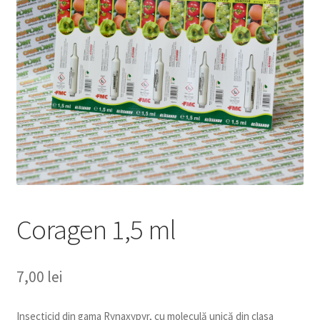
copil
Extinde
Sere și solarii
meniul
copil
Coragen 1,5 ml
7,00
lei
Insecticid din gama Rynaxypyr, cu moleculă unică din clasa