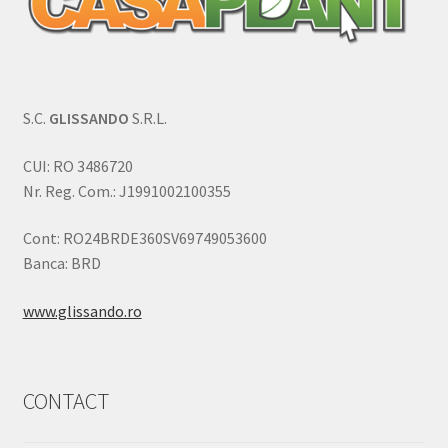
S.C.
GLISSANDO
S.R.L.
CUI: RO 3486720
Nr. Reg. Com.: J1991002100355
Cont: RO24BRDE360SV69749053600
Banca: BRD
www.glissando.ro
CONTACT