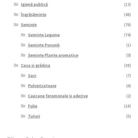
Igienă publică
(13)
Îngrășăminte
(48)
Semințe
(76)
Semințe Legume
(74)
Semințe Porumb
(1)
Semințe Plante aromatice
(9)
Casa și grădina
(38)
Saci
(7)
Pulverizatoare
(6)
Capcane feromonale și adezive
(2)
Folie
(18)
Tutori
(5)