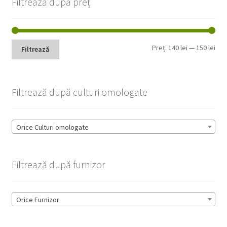
Filtrează după preț
Pre
Pre
Preț:
140 lei
—
150 lei
Filtrează
min
max
Filtrează după culturi omologate
Orice Culturi omologate
Filtrează după furnizor
Orice Furnizor