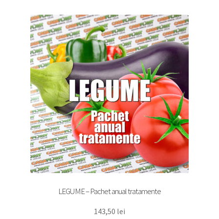
copil
Extinde
Sere și solarii
meniul
copil
LEGUME – Pachet anual tratamente
143,50
lei