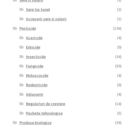
Sere și solarii
(3)
Sere tip tunel
(2)
Accesorii sere și solarii
(1)
Pesticide
(136)
Acaricide
(4)
Erbicide
(9)
Insecticide
(34)
Fungicide
(59)
Moluscocide
(4)
Rodenticide
(9)
Adjuvanți
(4)
Regulatori de creștere
(14)
Pachete tehnologice
(5)
Produse biologice
(39)