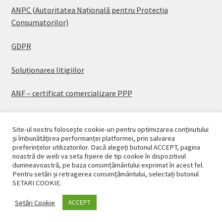
ANPC (Autoritatea Națională pentru Protecția
Consumatorilor)
GDPR
Soluționarea litigiilor
ANF – certificat comercializare PPP
Site-ul nostru folosește cookie-uri pentru optimizarea conținutului
și îmbunătățirea performanței platformei, prin salvarea
preferințelor utilizatorilor. Dacă alegeți butonul ACCEPT, pagina
© CASAPLANT 2026
noastră de web va seta fișiere de tip cookie în dispozitivul
dumneavoastră, pe baza consimțământului exprimat în acest fel.
Politică de confidențialitate
Pentru setări și retragerea consimțământului, selectați butonul
SETARI COOKIE.
Setări Cookie
ACCEPT
0
Caută
Caută