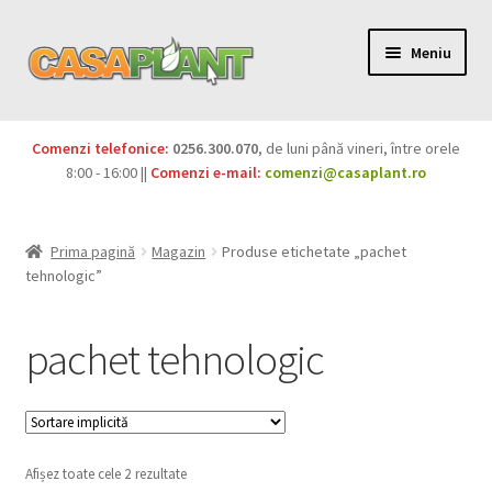
Meniu
PACHETE
Comenzi telefonice:
0256.300.070
, de luni până vineri, între orele
Extinde
8:00 - 16:00 ||
Comenzi e-mail:
comenzi@casaplant.ro
Pesticide
meniul
copil
Îngrășăminte
Prima pagină
Magazin
Produse etichetate „pachet
tehnologic”
Extinde
Semințe
meniul
pachet tehnologic
copil
Produse BIO
Igienă publică
Extinde
Casa și grădina
Afișez toate cele 2 rezultate
meniul