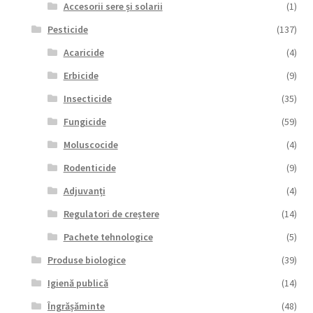
Accesorii sere și solarii
(1)
Pesticide
(137)
Acaricide
(4)
Erbicide
(9)
Insecticide
(35)
Fungicide
(59)
Moluscocide
(4)
Rodenticide
(9)
Adjuvanți
(4)
Regulatori de creștere
(14)
Pachete tehnologice
(5)
Produse biologice
(39)
Igienă publică
(14)
Îngrășăminte
(48)