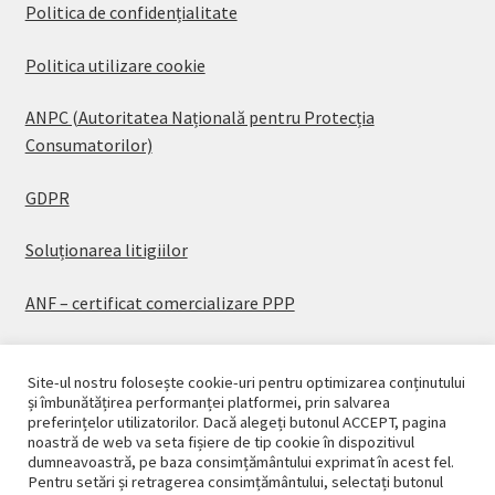
Politica de confidențialitate
Politica utilizare cookie
ANPC (Autoritatea Națională pentru Protecția
Consumatorilor)
GDPR
Soluționarea litigiilor
ANF – certificat comercializare PPP
Site-ul nostru folosește cookie-uri pentru optimizarea conținutului
și îmbunătățirea performanței platformei, prin salvarea
preferințelor utilizatorilor. Dacă alegeți butonul ACCEPT, pagina
© CASAPLANT 2026
noastră de web va seta fișiere de tip cookie în dispozitivul
dumneavoastră, pe baza consimțământului exprimat în acest fel.
Politică de confidențialitate
Pentru setări și retragerea consimțământului, selectați butonul