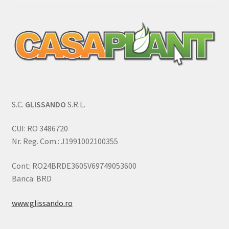
S.C.
GLISSANDO
S.R.L.
CUI: RO 3486720
Nr. Reg. Com.: J1991002100355
Cont: RO24BRDE360SV69749053600
Banca: BRD
www.glissando.ro