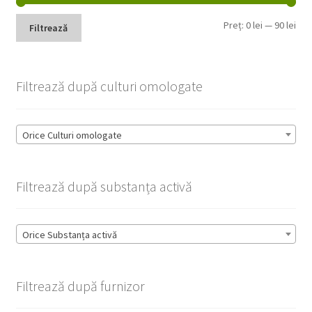
Pre
Pre
Preț:
0 lei
—
90 lei
Filtrează
min
max
Filtrează după culturi omologate
Orice Culturi omologate
Filtrează după substanța activă
Orice Substanța activă
Filtrează după furnizor