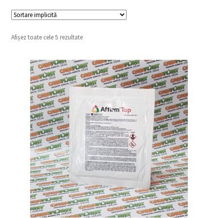
copil
Extinde
Sere și solarii
meniul
copil
Afișez toate cele 5 rezultate