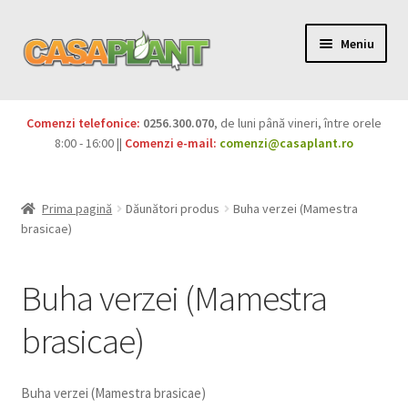
Meniu
PACHETE
Comenzi telefonice:
0256.300.070
, de luni până vineri, între orele
Extinde
8:00 - 16:00 ||
Comenzi e-mail:
comenzi@casaplant.ro
Pesticide
meniul
copil
Îngrășăminte
Prima pagină
Dăunători produs
Buha verzei (Mamestra
brasicae)
Extinde
Semințe
meniul
Buha verzei (Mamestra
copil
Produse BIO
brasicae)
Igienă publică
Extinde
Casa și grădina
Buha verzei (Mamestra brasicae)
meniul