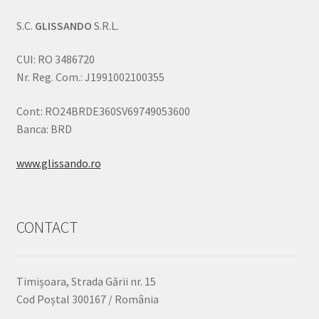
S.C.
GLISSANDO
S.R.L.
CUI: RO 3486720
Nr. Reg. Com.: J1991002100355
Cont: RO24BRDE360SV69749053600
Banca: BRD
www.glissando.ro
CONTACT
Timișoara, Strada Gării nr. 15
Cod Poștal 300167 / România