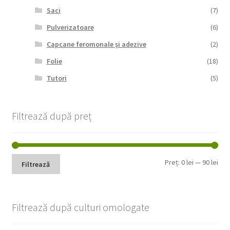
Saci
(7)
Pulverizatoare
(6)
Capcane feromonale și adezive
(2)
Folie
(18)
Tutori
(5)
Filtrează după preț
Pre
Pre
Preț:
0 lei
—
90 lei
Filtrează
min
max
Filtrează după culturi omologate