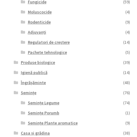
Fungicide
(59)
Moluscocide
(4)
Rodenticide
(9)
Adjuvanți
(4)
Regulatori de creștere
(14)
Pachete tehnologice
(5)
Produse biologice
(39)
Igienă publică
(14)
Îngrășăminte
(48)
Semințe
(76)
Semințe Legume
(74)
Semințe Porumb
(1)
Semințe Plante aromatice
(9)
Casa și grădina
(38)