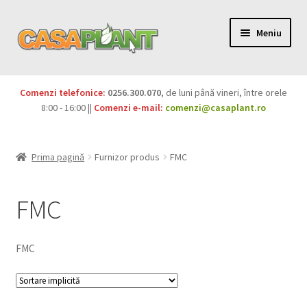
Meniu
PACHETE
Comenzi telefonice:
0256.300.070
, de luni până vineri, între orele
Extinde
8:00 - 16:00 ||
Comenzi e-mail:
comenzi@casaplant.ro
Pesticide
meniul
copil
Îngrășăminte
Prima pagină
Furnizor produs
FMC
Extinde
Semințe
meniul
FMC
copil
Produse BIO
FMC
Igienă publică
Extinde
Casa și grădina
meniul