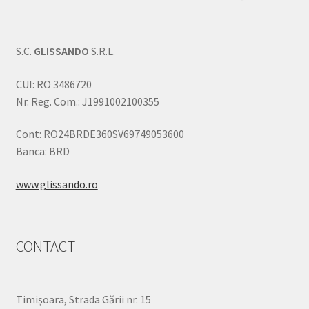
S.C.
GLISSANDO
S.R.L.
CUI: RO 3486720
Nr. Reg. Com.: J1991002100355
Cont: RO24BRDE360SV69749053600
Banca: BRD
www.glissando.ro
CONTACT
Timișoara, Strada Gării nr. 15