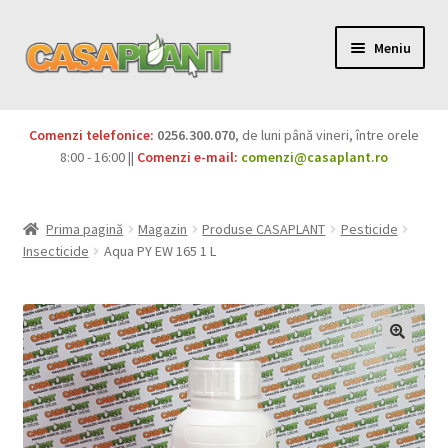
Meniu
PACHETE
Comenzi telefonice:
0256.300.070
, de luni până vineri, între orele
Extinde
8:00 - 16:00 ||
Comenzi e-mail:
comenzi@casaplant.ro
Pesticide
meniul
copil
Îngrășăminte
Prima pagină
Magazin
Produse CASAPLANT
Pesticide
Insecticide
Aqua PY EW 165 1 L
Extinde
Semințe
meniul
copil
Produse BIO
Igienă publică
Extinde
Casa și grădina
meniul