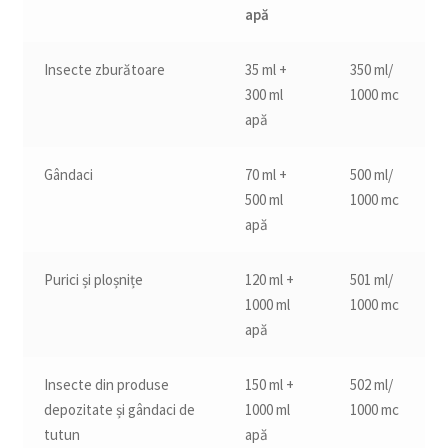
apă
Insecte zburătoare
35 ml +
350 ml/
300 ml
1000 mc
apă
Gândaci
70 ml +
500 ml/
500 ml
1000 mc
apă
Purici și ploșnițe
120 ml +
501 ml/
1000 ml
1000 mc
apă
Insecte din produse
150 ml +
502 ml/
depozitate și gândaci de
1000 ml
1000 mc
tutun
apă