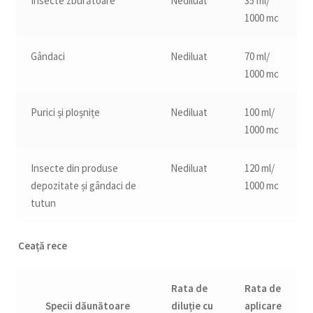
Insecte zburătoare
Nediluat
35 ml/
1000 mc
Gândaci
Nediluat
70 ml/
1000 mc
Purici și ploșnițe
Nediluat
100 ml/
1000 mc
Insecte din produse
Nediluat
120 ml/
depozitate și gândaci de
1000 mc
tutun
Ceață rece
Rata de
Rata de
Specii dăunătoare
diluție cu
aplicare