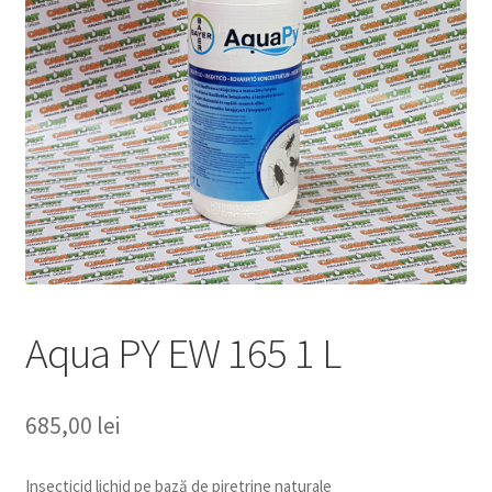
copil
Extinde
Sere și solarii
meniul
copil
Aqua PY EW 165 1 L
685,00
lei
Insecticid lichid pe bază de piretrine naturale