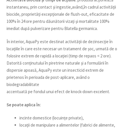
instantaneu, prin contact și ingestie,având,în cadrul activităţii
biocide, proprietăţi excepţionale de flush-out, eficacitate de
100% în 24 ore pentru dăunătorii vizaţi și mortalitate 100%
imediat după pulverizare pentru Blatella germanica.
În interior, AquaPy este destinat activităţii de dezinsecţie în
locaţiile în care este necesar un tratament de șoc, urmată de o
folosire extrem de rapidă a locaţiei (timp de repaos < 2 ore).
Datorită conţinutului în piretrine naturale și a formulării în
dispersie apoasă, AquaPy este un insecticid extrem de
prietenos în perioada de post-aplicare, având o
biodegradabilitate
accentuată pe fondul unui efect de knock-down excelent.
Se poate aplica în:
incinte domestice (locuinţe private),
locaţii de manipulare a alimentelor (fabrici de alimente,