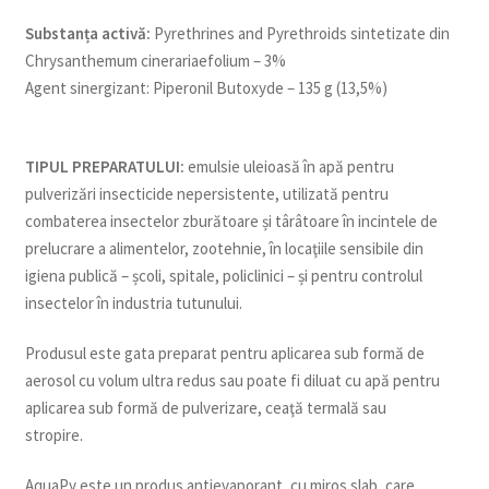
Substanța activă:
Pyrethrines and Pyrethroids sintetizate din
Chrysanthemum cinerariaefolium – 3%
Agent sinergizant: Piperonil Butoxyde – 135 g (13,5%)
TIPUL PREPARATULUI:
emulsie uleioasă în apă pentru
pulverizări insecticide nepersistente, utilizată pentru
combaterea insectelor zburătoare și târâtoare în incintele de
prelucrare a alimentelor, zootehnie, în locaţiile sensibile din
igiena publică – școli, spitale, policlinici – și pentru controlul
insectelor în industria tutunului.
Produsul este gata preparat pentru aplicarea sub formă de
aerosol cu volum ultra redus sau poate fi diluat cu apă pentru
aplicarea sub formă de pulverizare, ceaţă termală sau
stropire.
AquaPy este un produs antievaporant, cu miros slab, care