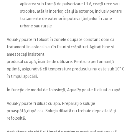
aplicarea sub formă de pulverizare ULV, ceaţă rece sau
stropire, atât la interior, cât şi la exterior, inclusiv pentru
tratamente de exterior împotriva țânțarilor în zone
urbane sau rurale
AquaPy poate fi folosit în zonele ocupate constant doar ca
tratament liniar/local sau în fisuri și crăpături. Agitaţi bine și
amestecaţi insistent
produsul cu apă, înainte de utilizare. Pentru o performanţă
optimă, asiguraţivă că temperatura produsului nu este sub 10° C
în timpul aplicării.
În funcţie de modul de folosinţă, AquaPy poate fi diluat cu apă.
AquaPy poate fi diluat cu apă. Preparaţi o soluţie
proaspătă,după caz. Soluţia diluată nu trebuie depozitată și
refolosită.
Activitate biocidă și timpi de acţiune:
produsul acţionează