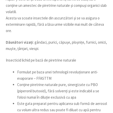
conţine un amestec de piretrine naturale și compuși organici slab
volatili.
Acesta va scoate insectele din ascunzători și se va asigura o
exterminare rapidă, fără a lăsa urme vizibile mai mult de câteva
ore.
Dăunători vizați:
gândaci, purici, căpușe, ploșnițe, furnici, omizi,
muște, țânțari, viespi.
Insecticid lichid pe bază de piretrine naturale
Formulat pe baza unei tehnologii revoluționare anti-
evaporare – FFASTTM
Conţine piretrine naturale pure, sinergizate cu PBO
(piperonil butoxid), fără solvenți şi este indicabil a se
folosi numai în diluție exclusivă cu apa
Este gata preparat pentru aplicarea sub formă de aerosol
cu volum ultra redus sau poate fi diluat cu apă pentru