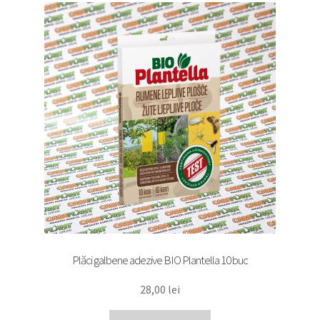
Plăci galbene adezive BIO Plantella 10 buc
28,00
lei