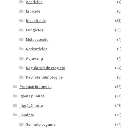
Acaricide
(4)
Erbicide
(9)
Insecticide
(35)
Fungicide
(59)
Moluscocide
(4)
Rodenticide
(9)
Adjuvanți
(4)
Regulatori de creștere
(14)
Pachete tehnologice
(5)
Produse biologice
(39)
Igienă publică
(14)
Îngrășăminte
(48)
Semințe
(76)
Semințe Legume
(74)