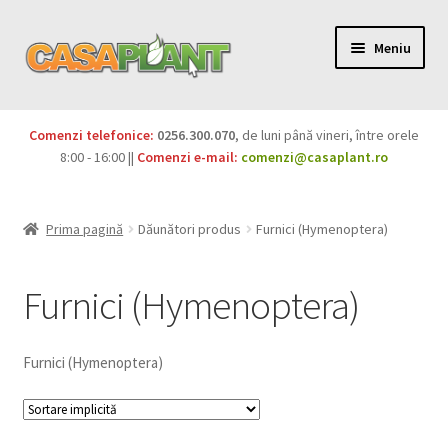
Meniu
PACHETE
Comenzi telefonice:
0256.300.070
, de luni până vineri, între orele
Extinde
8:00 - 16:00 ||
Comenzi e-mail:
comenzi@casaplant.ro
Pesticide
meniul
copil
Îngrășăminte
Prima pagină
Dăunători produs
Furnici (Hymenoptera)
Extinde
Semințe
meniul
Furnici (Hymenoptera)
copil
Produse BIO
Furnici (Hymenoptera)
Igienă publică
Extinde
Casa și grădina
meniul