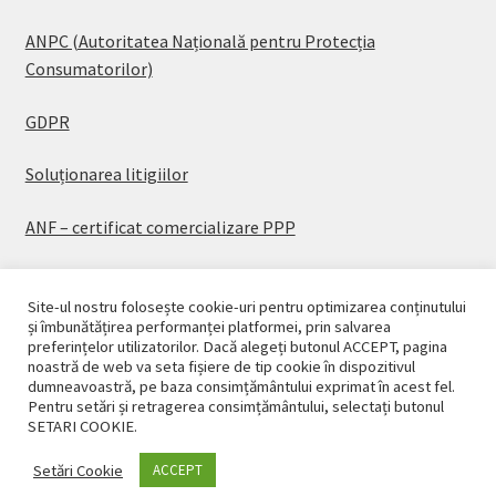
ANPC (Autoritatea Națională pentru Protecția
Consumatorilor)
GDPR
Soluționarea litigiilor
ANF – certificat comercializare PPP
Site-ul nostru folosește cookie-uri pentru optimizarea conținutului
și îmbunătățirea performanței platformei, prin salvarea
preferințelor utilizatorilor. Dacă alegeți butonul ACCEPT, pagina
© CASAPLANT 2026
noastră de web va seta fișiere de tip cookie în dispozitivul
dumneavoastră, pe baza consimțământului exprimat în acest fel.
Politică de confidențialitate
Pentru setări și retragerea consimțământului, selectați butonul
SETARI COOKIE.
Setări Cookie
ACCEPT
0