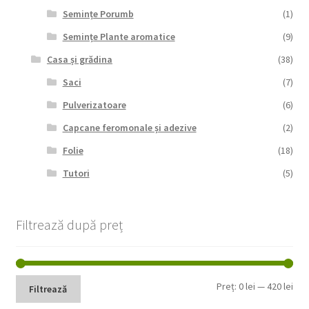
Semințe Porumb
(1)
Semințe Plante aromatice
(9)
Casa și grădina
(38)
Saci
(7)
Pulverizatoare
(6)
Capcane feromonale și adezive
(2)
Folie
(18)
Tutori
(5)
Filtrează după preț
Pre
Pre
Preț:
0 lei
—
420 lei
Filtrează
min
max