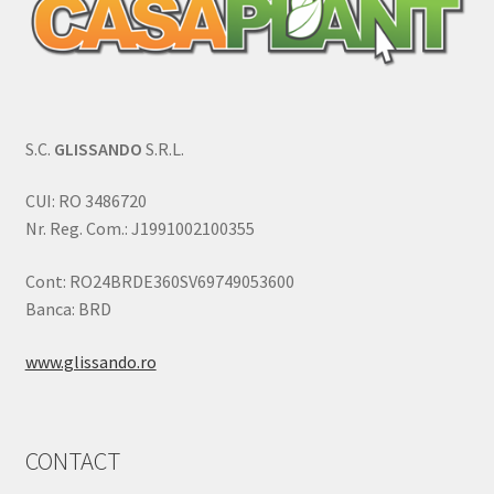
S.C.
GLISSANDO
S.R.L.
CUI: RO 3486720
Nr. Reg. Com.: J1991002100355
Cont: RO24BRDE360SV69749053600
Banca: BRD
www.glissando.ro
CONTACT