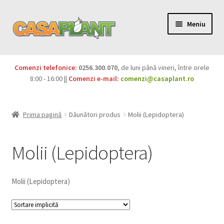
Meniu
PACHETE
Comenzi telefonice:
0256.300.070
, de luni până vineri, între orele
Extinde
8:00 - 16:00 ||
Comenzi e-mail:
comenzi@casaplant.ro
Pesticide
meniul
copil
Îngrășăminte
Prima pagină
Dăunători produs
Molii (Lepidoptera)
Extinde
Semințe
meniul
Molii (Lepidoptera)
copil
Produse BIO
Molii (Lepidoptera)
Igienă publică
Extinde
Casa și grădina
meniul