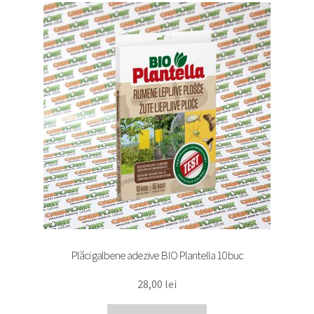
Plăci galbene adezive BIO Plantella 10 buc
28,00
lei