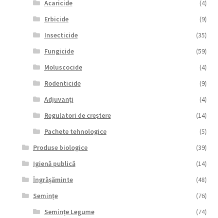
Acaricide
(4)
Erbicide
(9)
Insecticide
(35)
Fungicide
(59)
Moluscocide
(4)
Rodenticide
(9)
Adjuvanți
(4)
Regulatori de creștere
(14)
Pachete tehnologice
(5)
Produse biologice
(39)
Igienă publică
(14)
Îngrășăminte
(48)
Semințe
(76)
Semințe Legume
(74)