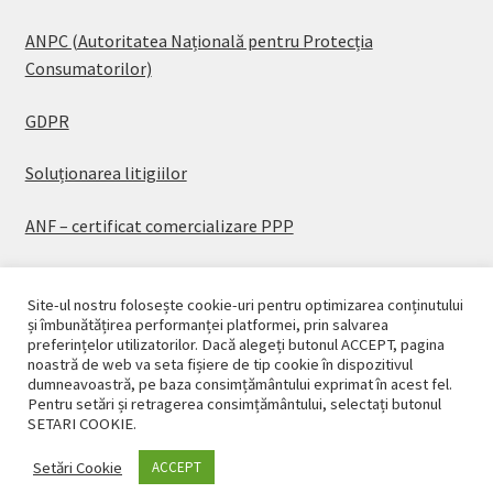
ANPC (Autoritatea Națională pentru Protecția
Consumatorilor)
GDPR
Soluționarea litigiilor
ANF – certificat comercializare PPP
Site-ul nostru folosește cookie-uri pentru optimizarea conținutului
și îmbunătățirea performanței platformei, prin salvarea
preferințelor utilizatorilor. Dacă alegeți butonul ACCEPT, pagina
© CASAPLANT 2026
noastră de web va seta fișiere de tip cookie în dispozitivul
dumneavoastră, pe baza consimțământului exprimat în acest fel.
Politică de confidențialitate
Pentru setări și retragerea consimțământului, selectați butonul
SETARI COOKIE.
Setări Cookie
ACCEPT
0