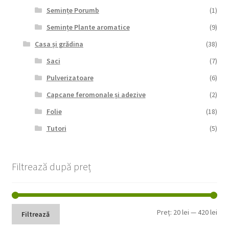
Semințe Porumb
(1)
Semințe Plante aromatice
(9)
Casa și grădina
(38)
Saci
(7)
Pulverizatoare
(6)
Capcane feromonale și adezive
(2)
Folie
(18)
Tutori
(5)
Filtrează după preț
Pre
Pre
Preț:
20 lei
—
420 lei
Filtrează
min
max