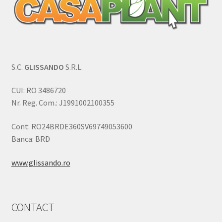
S.C.
GLISSANDO
S.R.L.
CUI: RO 3486720
Nr. Reg. Com.: J1991002100355
Cont: RO24BRDE360SV69749053600
Banca: BRD
www.glissando.ro
CONTACT