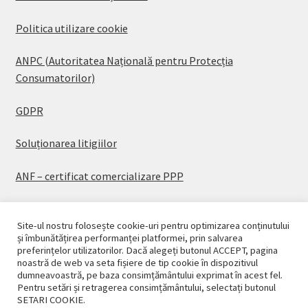
Politica utilizare cookie
ANPC (Autoritatea Națională pentru Protecția
Consumatorilor)
GDPR
Soluționarea litigiilor
ANF – certificat comercializare PPP
Site-ul nostru folosește cookie-uri pentru optimizarea conținutului
și îmbunătățirea performanței platformei, prin salvarea
preferințelor utilizatorilor. Dacă alegeți butonul ACCEPT, pagina
© CASAPLANT 2026
noastră de web va seta fișiere de tip cookie în dispozitivul
dumneavoastră, pe baza consimțământului exprimat în acest fel.
Politică de confidențialitate
Pentru setări și retragerea consimțământului, selectați butonul
SETARI COOKIE.