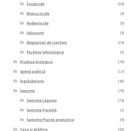
Fungicide
(59)
Moluscocide
(4)
Rodenticide
(9)
Adjuvanți
(4)
Regulatori de creștere
(14)
Pachete tehnologice
(5)
Produse biologice
(39)
Igienă publică
(13)
Îngrășăminte
(48)
Semințe
(76)
Semințe Legume
(74)
Semințe Porumb
(1)
Semințe Plante aromatice
(9)
Casa și grădina
(38)