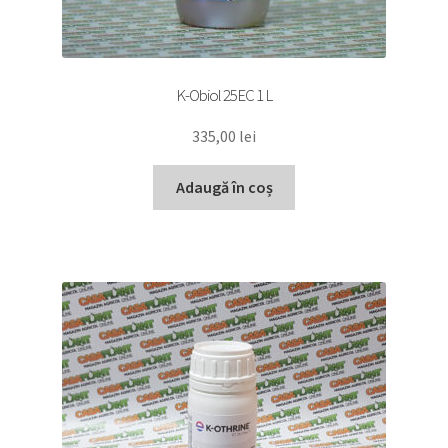
K-Obiol 25EC 1 L
335,00
lei
Adaugă în coș