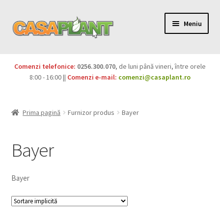
Meniu
PACHETE
Comenzi telefonice:
0256.300.070
, de luni până vineri, între orele
Extinde
8:00 - 16:00 ||
Comenzi e-mail:
comenzi@casaplant.ro
Pesticide
meniul
copil
Îngrășăminte
Prima pagină
Furnizor produs
Bayer
Extinde
Semințe
meniul
Bayer
copil
Produse BIO
Bayer
Igienă publică
Extinde
Casa și grădina
meniul