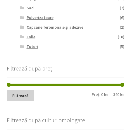
Saci
(7)
Pulverizatoare
(6)
Capcane feromonale și adezive
(2)
Folie
(18)
Tutori
(5)
Filtrează după preț
Pre
Pre
Preț:
0 lei
—
340 lei
Filtrează
min
max
Filtrează după culturi omologate