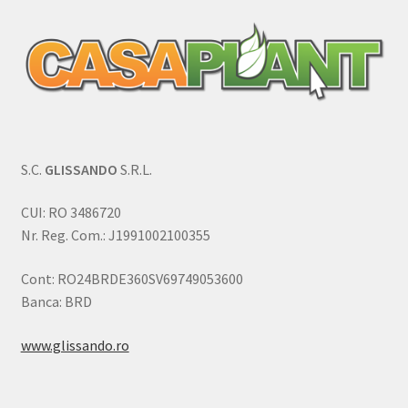
S.C.
GLISSANDO
S.R.L.
CUI: RO 3486720
Nr. Reg. Com.: J1991002100355
Cont: RO24BRDE360SV69749053600
Banca: BRD
www.glissando.ro