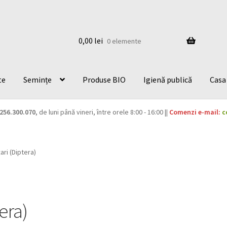
0,00
lei
0 elemente
te
Semințe
Produse BIO
Igienă publică
Casa 
256.300.070
, de luni până vineri, între orele 8:00 - 16:00 ||
Comenzi e-mail:
c
ari (Diptera)
era)