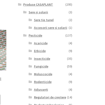
Produse CASAPLANT
(295)
Sere și solarii
(3)
Sere tip tunel
(2)
Accesorii sere și solarii
(1)
Pesticide
(137)
Acaricide
(4)
Erbicide
(9)
Insecticide
(35)
Fungicide
(59)
Moluscocide
(4)
g
Rodenticide
(9)
Adjuvanți
(4)
Regulatori de creștere
(14)