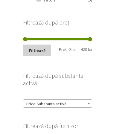
Tutori
(5)
Filtrează după preț
Preț
Preț
Preț:
0 lei
—
420 lei
Filtrează
minim
maxim
Filtrează după substanța
activă
Orice Substanța activă
Filtrează după furnizor