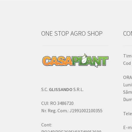
ONE STOP AGRO SHOP
CO
Timi
Cod 
ORA
Luni
S.C.
GLISSANDO
S.R.L.
Sâm
Dumi
CUI: RO 3486720
Nr. Reg. Com.: J1991002100355
Tele
Cont:
E-ma