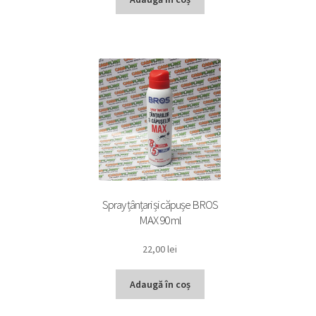
Spray țânțari și căpușe BROS
MAX 90 ml
22,00
lei
Adaugă în coș