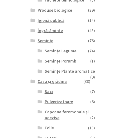
Pachete tehnologice
(5)
Produse biologice
(39)
Igienă publică
(14)
Îngrășăminte
(48)
Semințe
(76)
Semințe Legume
(74)
Semințe Porumb
(1)
Semințe Plante aromatice
(9)
Casa și grădina
(38)
Saci
(7)
Pulverizatoare
(6)
Capcane feromonale și
adezive
(2)
Folie
(18)