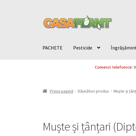
PACHETE
Pesticide
Îngrășămin
Comenzi telefonice:
0
Prima pagină
Dăunători produs
Muște și țânț
Muște și țânțari (Dipt