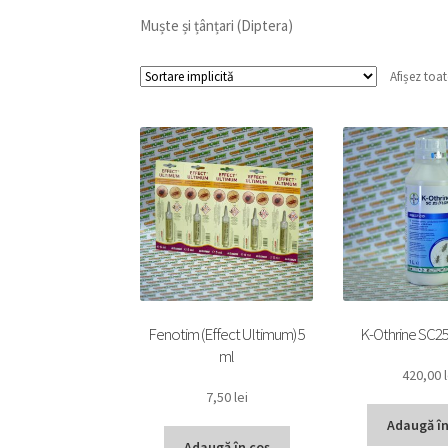
Muște și țânțari (Diptera)
Afișez toat
Fenotim (Effect Ultimum) 5
K-Othrine SC25
ml
420,00
7,50
lei
Adaugă în
Adaugă în coș