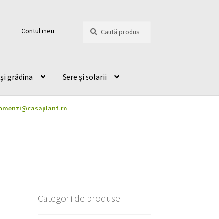
Caută
Caută
Contul meu
după:
și grădina
Sere și solarii
omenzi@casaplant.ro
Categorii de produse