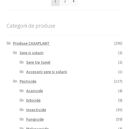
1
2
Categorii de produse
Produse CASAPLANT
(295)
Sere și solarii
(3)
Sere tip tunel
(2)
Accesorii sere și solarii
(1)
Pesticide
(137)
Acaricide
(4)
Erbicide
(9)
Insecticide
(35)
Fungicide
(59)
Moluscocide
(4)