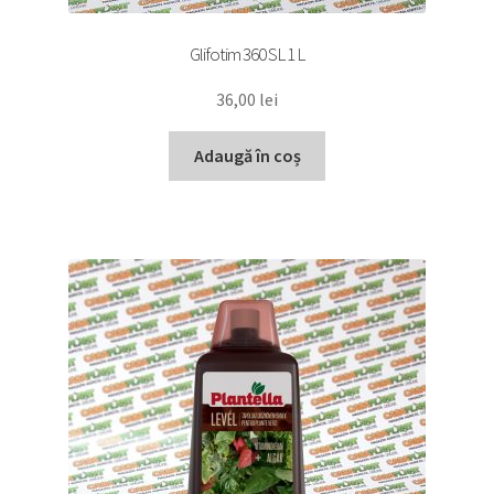
Glifotim 360 SL 1 L
36,00
lei
Adaugă în coș