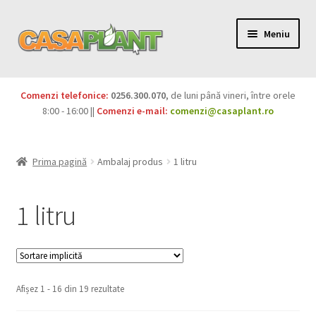
Meniu
PACHETE
Comenzi telefonice:
0256.300.070
, de luni până vineri, între orele
Extinde
8:00 - 16:00 ||
Comenzi e-mail:
comenzi@casaplant.ro
Pesticide
meniul
copil
Îngrășăminte
Prima pagină
Ambalaj produs
1 litru
Extinde
Semințe
meniul
1 litru
copil
Produse BIO
Igienă publică
Afișez 1 - 16 din 19 rezultate
Extinde
Casa și grădina
meniul