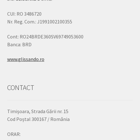
CUI: RO 3486720
Nr. Reg. Com.: J1991002100355
Cont: RO24BRDE360SV69749053600
Banca: BRD
www.glissando.ro
CONTACT
Timișoara, Strada Gării nr. 15
Cod Poștal 300167 / România
ORAR: