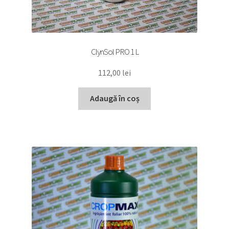
ClynSol PRO 1 L
112,00
lei
Adaugă în coș