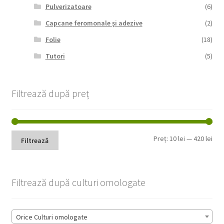
Pulverizatoare
(6)
Capcane feromonale și adezive
(2)
Folie
(18)
Tutori
(5)
Filtrează după preț
Pre
Pre
Preț:
10 lei
—
420 lei
Filtrează
min
max
Filtrează după culturi omologate
Orice Culturi omologate