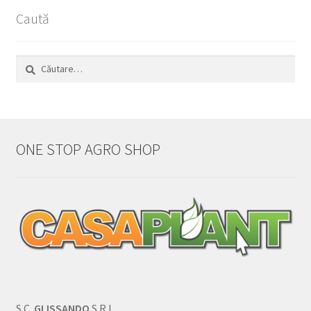
Caută
Caută
după:
ONE STOP AGRO SHOP
S.C.
GLISSANDO
S.R.L.