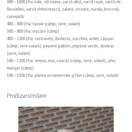
380 – 1000 l/ha: kale, vărzoase, varză albă, varză roșie, varză de
Bruxelles, varză chinezească, salată, cicoare, rucola, broccoli,
conopidă
400 – 800 l/ha: fasole (câmp, sere, solarii)
300 – 800 l/ha: mazăre (câmp)
400 – 1200 l/ha: castraveți, dovlecei, zucchini, ardei, căpșun
(câmp, sere solarii), pepene galben, pepene verde, dovleac
(sere, solarii)
500 – 1200 l/ha: zmeur, mur, coacăz (câmp, sere, solarii), afin,
merișor (câmp)
500 – 1500 l/ha: plante ornamentale și flori (câmp, sere, solarii)
Produse similare