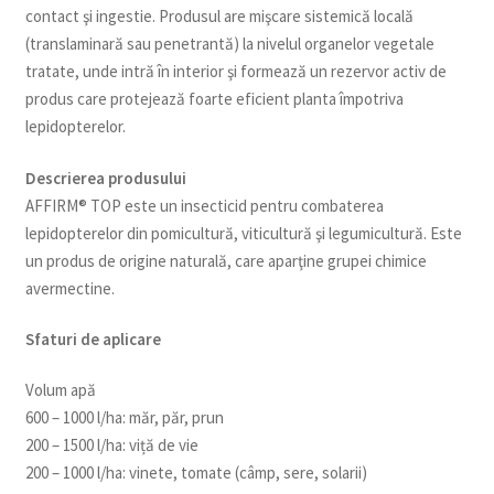
contact şi ingestie. Produsul are mişcare sistemică locală
(translaminară sau penetrantă) la nivelul organelor vegetale
tratate, unde intră în interior şi formează un rezervor activ de
produs care protejează foarte eficient planta împotriva
lepidopterelor.
Descrierea produsului
AFFIRM® TOP este un insecticid pentru combaterea
lepidopterelor din pomicultură, viticultură şi legumicultură. Este
un produs de origine naturală, care aparţine grupei chimice
avermectine.
Sfaturi de aplicare
Volum apă
600 – 1000 l/ha: măr, păr, prun
200 – 1500 l/ha: viță de vie
200 – 1000 l/ha: vinete, tomate (câmp, sere, solarii)