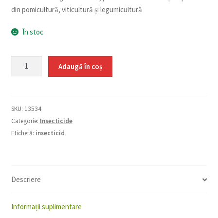
din pomicultură, viticultură și legumicultură
În stoc
Cantitate
Adaugă în coș
Affirm
Top
15
SKU:
13534
g
Categorie:
Insecticide
Etichetă:
insecticid
Descriere
Informații suplimentare