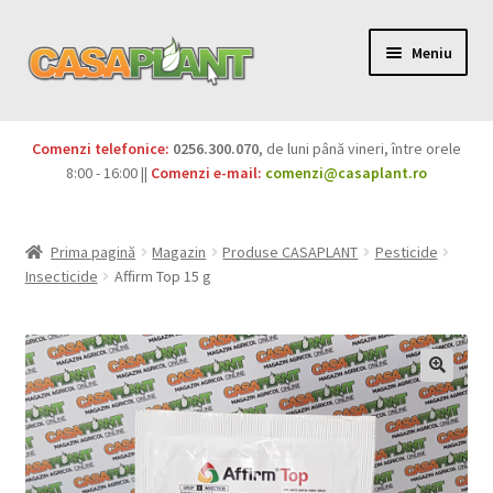
Meniu
PACHETE
Comenzi telefonice:
0256.300.070
, de luni până vineri, între orele
Extinde
8:00 - 16:00 ||
Comenzi e-mail:
comenzi@casaplant.ro
Pesticide
meniul
copil
Îngrășăminte
Prima pagină
Magazin
Produse CASAPLANT
Pesticide
Insecticide
Affirm Top 15 g
Extinde
Semințe
meniul
copil
Produse BIO
Igienă publică
Extinde
Casa și grădina
meniul