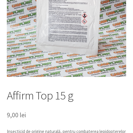
copil
Extinde
Sere și solarii
meniul
copil
Affirm Top 15 g
9,00
lei
Insecticid de origine naturală, pentru combaterea lepidopterelor