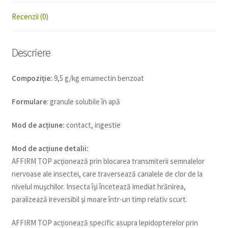
Recenzii (0)
Descriere
Compoziție:
9,5 g/kg emamectin benzoat
Formulare
: granule solubile în apă
Mod de acțiune:
contact, ingestie
Mod de acțiune detalii:
AFFIRM TOP acţionează prin blocarea transmiterii semnalelor
nervoase ale insectei, care traversează canalele de clor de la
nivelul muşchilor. Insecta îşi încetează imediat hrănirea,
paralizează ireversibil şi moare într-un timp relativ scurt.
AFFIRM TOP acţionează specific asupra lepidopterelor prin