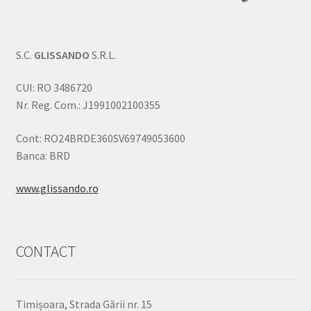
S.C.
GLISSANDO
S.R.L.
CUI: RO 3486720
Nr. Reg. Com.: J1991002100355
Cont: RO24BRDE360SV69749053600
Banca: BRD
www.glissando.ro
CONTACT
Timișoara, Strada Gării nr. 15