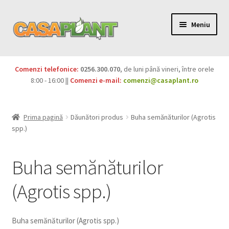
Meniu
PACHETE
Comenzi telefonice:
0256.300.070
, de luni până vineri, între orele
Extinde
8:00 - 16:00 ||
Comenzi e-mail:
comenzi@casaplant.ro
Pesticide
meniul
copil
Îngrășăminte
Prima pagină
Dăunători produs
Buha semănăturilor (Agrotis
spp.)
Extinde
Semințe
meniul
Buha semănăturilor
copil
Produse BIO
(Agrotis spp.)
Igienă publică
Extinde
Casa și grădina
Buha semănăturilor (Agrotis spp.)
meniul