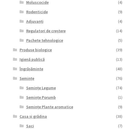
Moluscocide
(4)
Rodenticide
(9)
Adjuvanți
(4)
Regulatori de creștere
(14)
Pachete tehnologice
(5)
Produse biologice
(39)
Igienă publică
(13)
Îngrășăminte
(48)
Semințe
(76)
Semințe Legume
(74)
Semințe Porumb
(1)
Semințe Plante aromatice
(9)
Casa și grădina
(38)
Saci
(7)