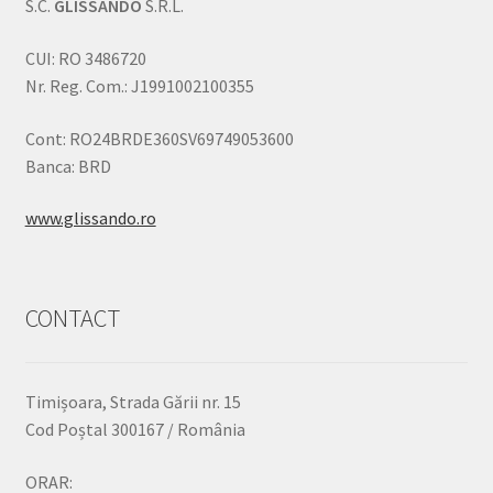
S.C.
GLISSANDO
S.R.L.
CUI: RO 3486720
Nr. Reg. Com.: J1991002100355
Cont: RO24BRDE360SV69749053600
Banca: BRD
www.glissando.ro
CONTACT
Timișoara, Strada Gării nr. 15
Cod Poștal 300167 / România
ORAR: