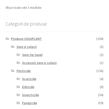
Afișez toate cele 3 rezultate
Categorii de produse
Produse CASAPLANT
(294)
Sere și solarii
(3)
Sere tip tunel
(2)
Accesorii sere și solarii
(1)
Pesticide
(136)
Acaricide
(4)
Erbicide
(9)
Insecticide
(34)
Fungicide
(59)