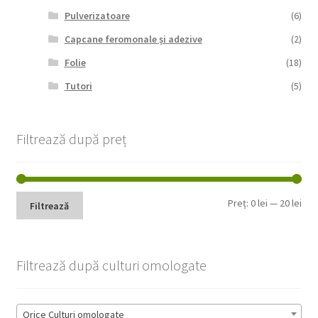
Pulverizatoare
(6)
Capcane feromonale și adezive
(2)
Folie
(18)
Tutori
(5)
Filtrează după preț
Pre
Pre
Preț:
0 lei
—
20 lei
Filtrează
min
max
Filtrează după culturi omologate
Orice Culturi omologate