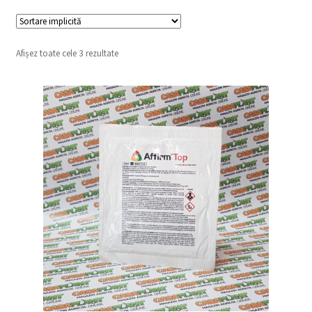
copil
Extinde
Sere și solarii
meniul
copil
Afișez toate cele 3 rezultate