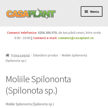
Meniu
PACHETE
Comenzi telefonice:
0256.300.070
, de luni până vineri, între orele
Extinde
8:00 - 16:00 ||
Comenzi e-mail:
comenzi@casaplant.ro
Pesticide
meniul
copil
Îngrășăminte
Prima pagină
Dăunători produs
Moliile Spilononta
(Spilonota sp.)
Extinde
Semințe
meniul
Moliile Spilononta
copil
Produse BIO
(Spilonota sp.)
Igienă publică
Extinde
Casa și grădina
Moliile Spilononta (Spilonota sp.)
meniul