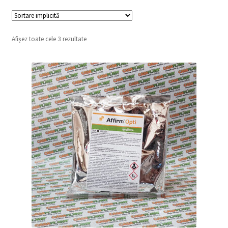
copil
Extinde
Sere și solarii
meniul
copil
Afișez toate cele 3 rezultate