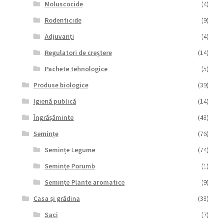
Moluscocide
(4)
Rodenticide
(9)
Adjuvanți
(4)
Regulatori de creștere
(14)
Pachete tehnologice
(5)
Produse biologice
(39)
Igienă publică
(14)
Îngrășăminte
(48)
Semințe
(76)
Semințe Legume
(74)
Semințe Porumb
(1)
Semințe Plante aromatice
(9)
Casa și grădina
(38)
Saci
(7)