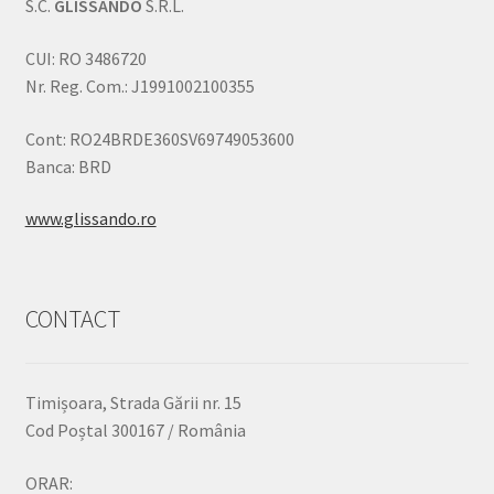
S.C.
GLISSANDO
S.R.L.
CUI: RO 3486720
Nr. Reg. Com.: J1991002100355
Cont: RO24BRDE360SV69749053600
Banca: BRD
www.glissando.ro
CONTACT
Timișoara, Strada Gării nr. 15
Cod Poștal 300167 / România
ORAR: