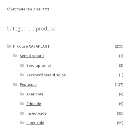
Afișez toate cele 3 rezultate
Categorii de produse
Produse CASAPLANT
(295)
Sere și solarii
(3)
Sere tip tunel
(2)
Accesorii sere și solarii
(1)
Pesticide
(137)
Acaricide
(4)
Erbicide
(9)
Insecticide
(35)
Fungicide
(59)