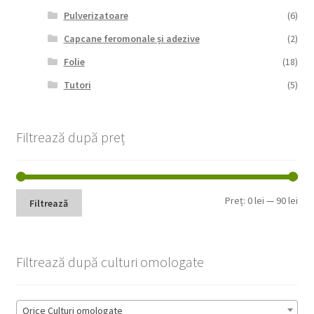
Pulverizatoare
(6)
Capcane feromonale și adezive
(2)
Folie
(18)
Tutori
(5)
Filtrează după preț
Pre
Pre
Preț:
0 lei
—
90 lei
Filtrează
min
max
Filtrează după culturi omologate
Orice Culturi omologate