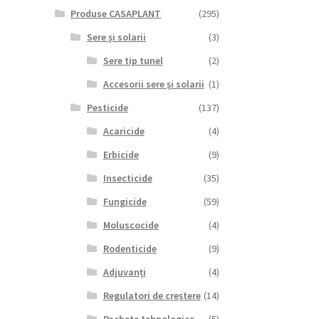
Produse CASAPLANT
(295)
Sere și solarii
(3)
Sere tip tunel
(2)
Accesorii sere și solarii
(1)
Pesticide
(137)
Acaricide
(4)
Erbicide
(9)
Insecticide
(35)
Fungicide
(59)
Moluscocide
(4)
Rodenticide
(9)
Adjuvanți
(4)
Regulatori de creștere
(14)