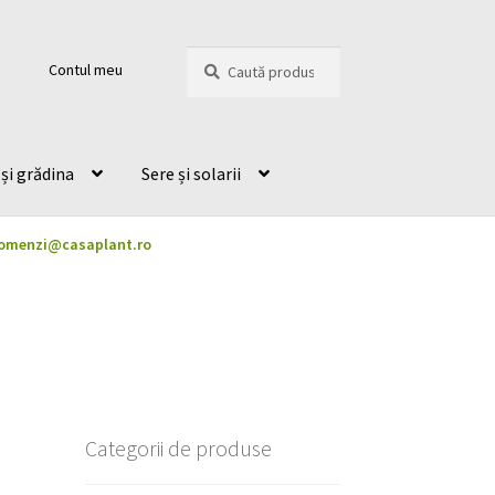
Caută
Caută
Contul meu
după:
și grădina
Sere și solarii
omenzi@casaplant.ro
Categorii de produse