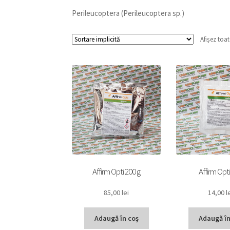
Perileucoptera (Perileucoptera sp.)
Afișez toat
Affirm Opti 200 g
Affirm Opti
85,00
lei
14,00
l
Adaugă în coș
Adaugă în