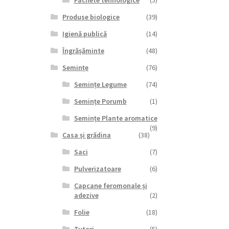
Pachete tehnologice
(5)
Produse biologice
(39)
Igienă publică
(14)
Îngrășăminte
(48)
Semințe
(76)
Semințe Legume
(74)
Semințe Porumb
(1)
Semințe Plante aromatice
(9)
Casa și grădina
(38)
Saci
(7)
Pulverizatoare
(6)
Capcane feromonale și
adezive
(2)
Folie
(18)