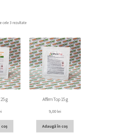
e cele 3 rezultate
 25 g
Affirm Top 15 g
ei
9,00
lei
 coș
Adaugă în coș