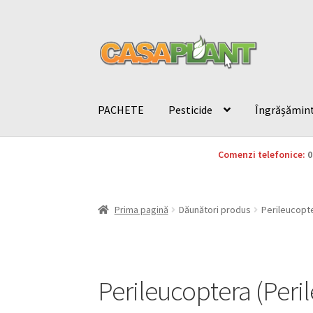
PACHETE
Pesticide
Îngrășămin
Comenzi telefonice:
0
Prima pagină
Dăunători produs
Perileucopte
Perileucoptera (Peri