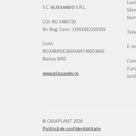
Luni
S.C.
GLISSANDO
S.R.L.
Sâm
Dumi
CUI: RO 3486720
Nr. Reg. Com.: J1991002100355
Tele
Cont:
E-ma
RO24BRDE360SV69749053600
Banca: BRD
Come
fi p
www.glissando.ro
lucr
© CASAPLANT 2026
Politică de confidențialitate