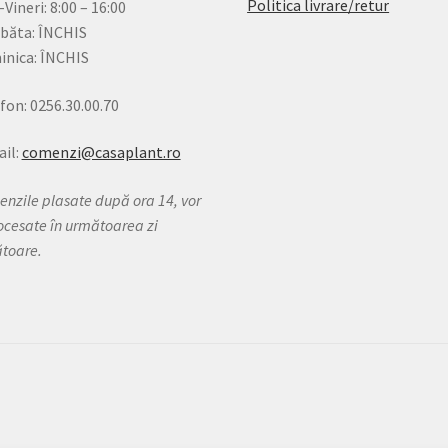
Politica livrare/retur
-Vineri: 8:00 – 16:00
băta: ÎNCHIS
nica: ÎNCHIS
fon: 0256.30.00.70
il:
comenzi@casaplant.ro
nzile plasate după ora 14, vor
rocesate în următoarea zi
ătoare.