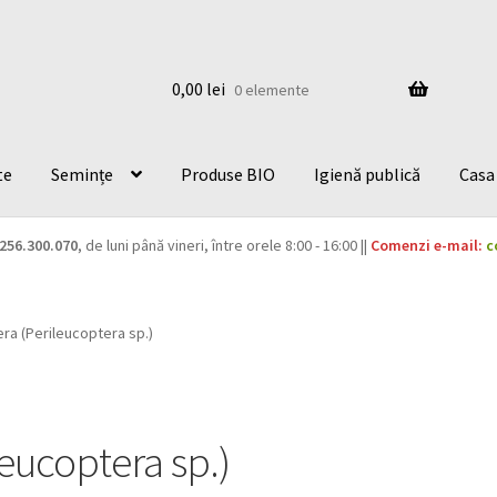
0,00
lei
0 elemente
te
Semințe
Produse BIO
Igienă publică
Casa 
256.300.070
, de luni până vineri, între orele 8:00 - 16:00 ||
Comenzi e-mail:
c
ra (Perileucoptera sp.)
leucoptera sp.)