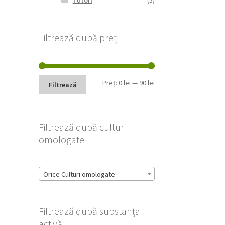
Tutori
(5)
Filtrează după preț
Preț
Preț
Preț:
0 lei
—
90 lei
Filtrează
minim
maxim
Filtrează după culturi
omologate
Orice Culturi omologate
Filtrează după substanța
activă