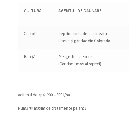
CULTURA
AGENTUL DE DĂUNARE
Cartof
Leptinotarsa decemlineata
(Larve și gândac din Colorado)
Rapiţă
Meligethes aeneus
(Gândac lucios al rapiţei)
Volumul de apă: 200 – 300 l/ha
Numărul maxim de tratamente pe an: 1