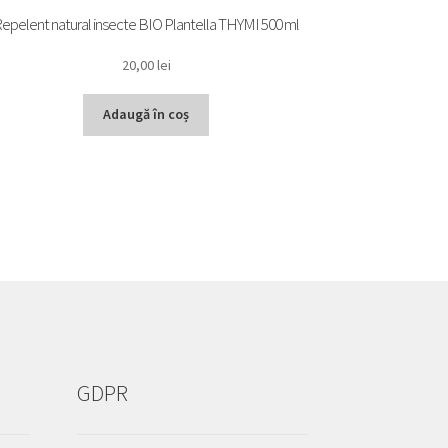
epelent natural insecte BIO Plantella THYMI 500 ml
20,00
lei
Adaugă în coș
GDPR