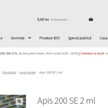
0,00
lei
0 elemente
te
Semințe
Produse BIO
Igienă publică
Casa 
256.300.070
, de luni până vineri, între orele 8:00 - 16:00 ||
Comenzi e-mail:
c
Pesticide
Insecticide
Apis 200 SE 2 ml
Apis 200 SE 2 ml