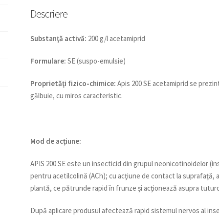
Descriere
Substanţă activă:
200 g/l acetamiprid
Formulare:
SE (suspo-emulsie)
Proprietăţi fizico-chimice:
Apis 200 SE acetamiprid se prezin
gălbuie, cu miros caracteristic.
Mod de acţiune:
APIS 200 SE este un insecticid din grupul neonicotinoidelor (ins
pentru acetilcolină (ACh); cu acţiune de contact la suprafaţă, 
plantă, ce pătrunde rapid în frunze și acţionează asupra tuturor
După aplicare produsul afectează rapid sistemul nervos al insec