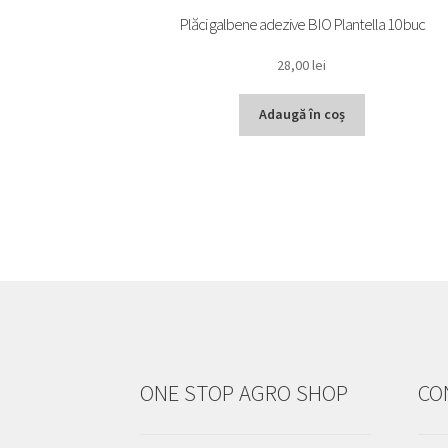
Plăci galbene adezive BIO Plantella 10 buc
28,00
lei
Adaugă în coș
ONE STOP AGRO SHOP
CO