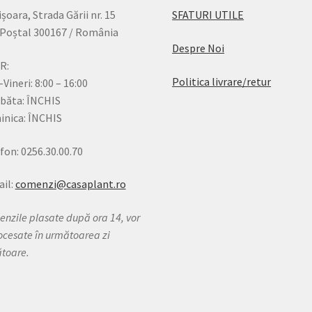
șoara, Strada Gării nr. 15
SFATURI UTILE
Poștal 300167 / România
Despre Noi
R:
Politica livrare/retur
-Vineri: 8:00 – 16:00
băta: ÎNCHIS
nica: ÎNCHIS
fon: 0256.30.00.70
il:
comenzi@casaplant.ro
nzile plasate după ora 14, vor
rocesate în următoarea zi
ătoare.