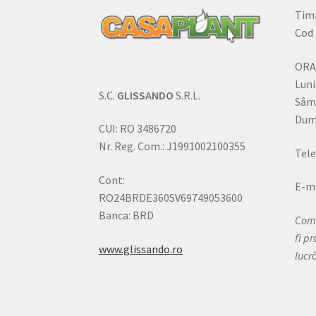
Timi
Cod 
ORA
Luni
S.C.
GLISSANDO
S.R.L.
Sâm
Dumi
CUI: RO 3486720
Nr. Reg. Com.: J1991002100355
Tele
Cont:
E-ma
RO24BRDE360SV69749053600
Banca: BRD
Come
fi p
www.glissando.ro
lucr