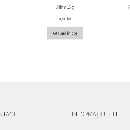
Affirm 15 g
R
8,50
lei
Adaugă în coș
NTACT
INFORMAȚII UTILE