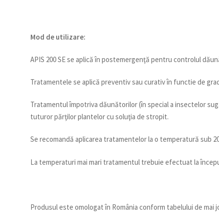
Mod de utilizare:
APIS 200 SE se aplică în postemergenţă pentru controlul dăunător
Tratamentele se aplică preventiv sau curativ în functie de gradul 
Tratamentul împotriva dăunătorilor (în special a insectelor sug
tuturor părţilor plantelor cu soluţia de stropit.
Se recomandă aplicarea tratamentelor la o temperatură sub 2
La temperaturi mai mari tratamentul trebuie efectuat la începutu
Produsul este omologat în România conform tabelului de mai j