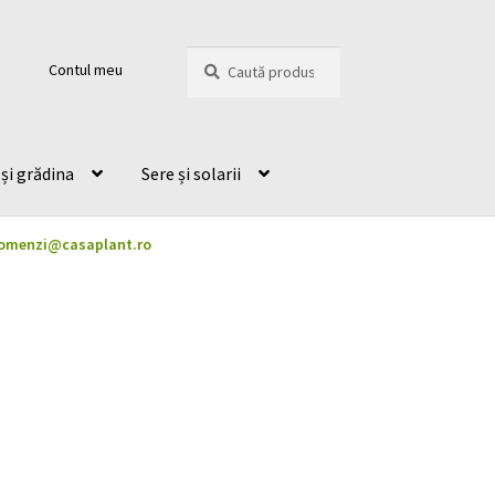
Caută
Caută
Contul meu
după:
și grădina
Sere și solarii
omenzi@casaplant.ro