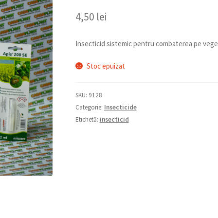
4,50
lei
Insecticid sistemic pentru combaterea pe vegetaț
Stoc epuizat
SKU:
9128
Categorie:
Insecticide
Etichetă:
insecticid