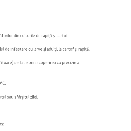
ilor din culturile de rapiţă și cartof.
de infestare cu larve și adulţi, la cartof și rapiţă.
ătoare) se face prin acoperirea cu precizie a
0°C.
l sau sfârșitul zilei.
os: