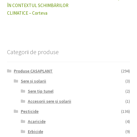
anterior:
următor:
ÎN CONTEXTUL SCHIMBĂRILOR
în
CLIMATICE – Corteva
articole
Categorii de produse
Produse CASAPLANT
(294)
Sere și solarii
(3)
Sere tip tunel
(2)
Accesorii sere și solarii
(1)
Pesticide
(136)
Acaricide
(4)
Erbicide
(9)