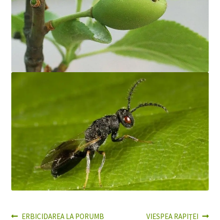
Articolul
Articolul
ERBICIDAREA LA PORUMB
VIESPEA RAPIŢEI
Navigare