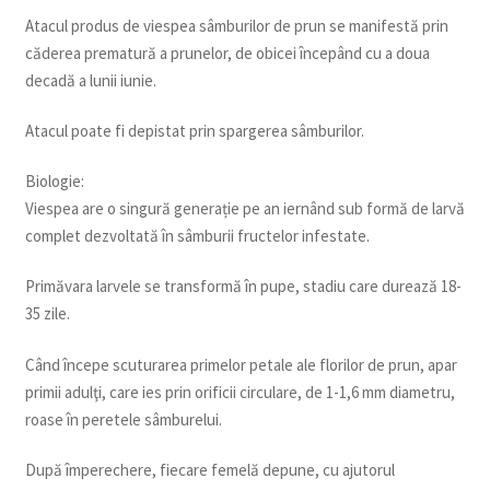
Atacul produs de viespea sâmburilor de prun se manifestă prin
căderea prematură a prunelor, de obicei începând cu a doua
decadă a lunii iunie.
Atacul poate fi depistat prin spargerea sâmburilor.
Biologie:
Viespea are o singură generație pe an iernând sub formă de larvă
complet dezvoltată în sâmburii fructelor infestate.
Primăvara larvele se transformă în pupe, stadiu care durează 18-
35 zile.
Când începe scuturarea primelor petale ale florilor de prun, apar
primii adulţi, care ies prin orificii circulare, de 1-1,6 mm diametru,
roase în peretele sâmburelui.
După împerechere, fiecare femelă depune, cu ajutorul