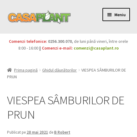
Meniu
PACHETE
Comenzi telefonice:
0256.300.070
, de luni până vineri, între orele
Extinde
8:00 - 16:00 ||
Comenzi e-mail:
comenzi@casaplant.ro
Pesticide
meniul
copil
Îngrășăminte
Prima pagină
Ghidul dăunătorilor
VIESPEA SÂMBURILOR DE
PRUN
Extinde
Semințe
meniul
VIESPEA SÂMBURILOR DE
copil
Produse BIO
PRUN
Igienă publică
Extinde
Casa și grădina
Publicat pe
28 mai 2021
de
B Robert
meniul