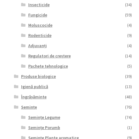
Insecticide
(34)
Fungicide
(59)
Moluscocide
(4)
Rodenticide
(9)
Adjuvanți
(4)
Regulatori de creștere
(14)
Pachete tehnologice
(5)
Produse biologice
(39)
Igienă publică
(13)
Îngrășăminte
(48)
Semințe
(76)
Semințe Legume
(74)
Semințe Porumb
(1)
Semințe Plante aromatice
(9)