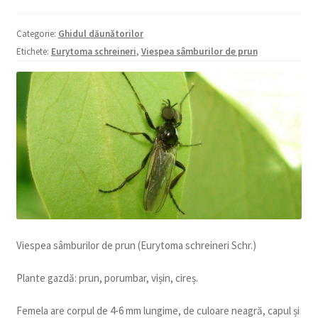
copil
Extinde
Sere și solarii
Categorie:
Ghidul dăunătorilor
meniul
Etichete:
Eurytoma schreineri
,
Viespea sâmburilor de prun
copil
Viespea sâmburilor de prun (Eurytoma schreineri Schr.)
Plante gazdă: prun, porumbar, vișin, cireș.
Femela are corpul de 4-6 mm lungime, de culoare neagră, capul și