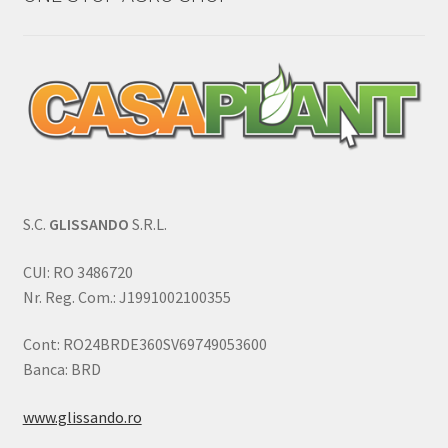
S.C.
GLISSANDO
S.R.L.
CUI: RO 3486720
Nr. Reg. Com.: J1991002100355
Cont: RO24BRDE360SV69749053600
Banca: BRD
www.glissando.ro