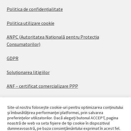
Politica de confidențialitate
Politica utilizare cookie
ANPC (Autoritatea Națională pentru Protecția
Consumatorilor)
GDPR
Soluționarea litigiilor
ANF – certificat comercializare PPP
Site-ul nostru folosește cookie-uri pentru optimizarea conținutului
și îmbunătățirea performanței platformei, prin salvarea
preferințelor utilizatorilor. Dacă alegeți butonul ACCEPT, pagina
© CASAPLANT 2026
noastră de web va seta fișiere de tip cookie în dispozitivul
dumneavoastră, pe baza consimțământului exprimat în acest fel.
Politică de confidențialitate