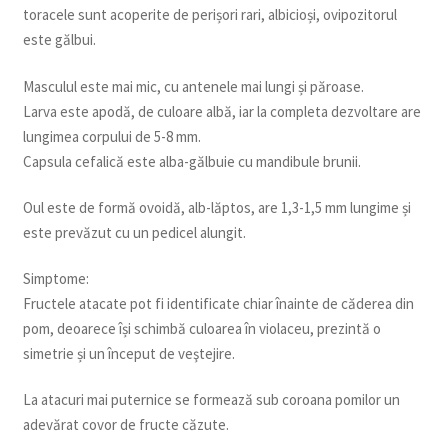
toracele sunt acoperite de perișori rari, albicioși, ovipozitorul
este gălbui.
Masculul este mai mic, cu antenele mai lungi și păroase.
Larva este apodă, de culoare albă, iar la completa dezvoltare are
lungimea corpului de 5-8 mm.
Capsula cefalică este alba-gălbuie cu mandibule brunii.
Oul este de formă ovoidă, alb-lăptos, are 1,3-1,5 mm lungime și
este prevăzut cu un pedicel alungit.
Simptome:
Fructele atacate pot fi identificate chiar înainte de căderea din
pom, deoarece își schimbă culoarea în violaceu, prezintă o
simetrie și un început de veştejire.
La atacuri mai puternice se formează sub coroana pomilor un
adevărat covor de fructe căzute.