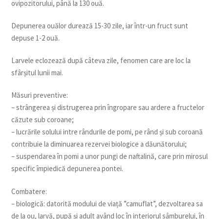
ovipozitorului, până la 130 ouă.
Depunerea ouălor durează 15-30 zile, iar într-un fruct sunt
depuse 1-2 ouă.
Larvele eclozează după câteva zile, fenomen care are loc la
sfârșitul lunii mai.
Măsuri preventive:
– strângerea și distrugerea prin îngropare sau ardere a fructelor
căzute sub coroane;
– lucrările solului intre rândurile de pomi, pe rând și sub coroană
contribuie la diminuarea rezervei biologice a dăunătorului;
– suspendarea în pomi a unor pungi de naftalină, care prin mirosul
specific împiedică depunerea pontei.
Combatere:
– biologică: datorită modului de viață ”camuflat”, dezvoltarea sa
de la ou, larvă, pupă și adult având loc în interiorul sâmburelui, în