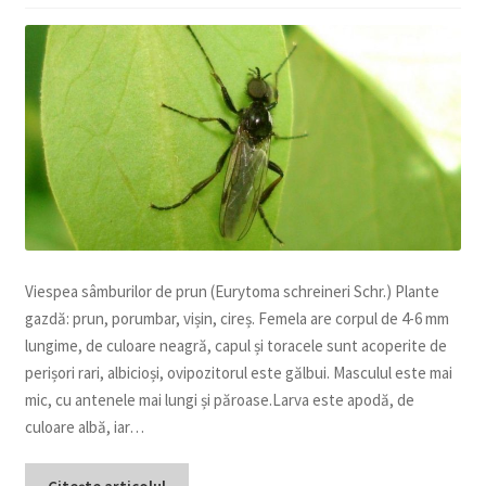
copil
Extinde
Sere și solarii
meniul
copil
Viespea sâmburilor de prun (Eurytoma schreineri Schr.) Plante
gazdă: prun, porumbar, vișin, cireș. Femela are corpul de 4-6 mm
lungime, de culoare neagră, capul și toracele sunt acoperite de
perișori rari, albicioși, ovipozitorul este gălbui. Masculul este mai
mic, cu antenele mai lungi și păroase.Larva este apodă, de
culoare albă, iar…