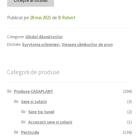
Citește articolul
Publicat pe
28 mai 2021
de
B Robert
Categorie:
Ghidul dăunătorilor
Etichete:
Eurytoma schreineri
,
Viespea sâmburilor de prun
Categorii de produse
Produse CASAPLANT
(294)
Sere și solarii
(3)
Sere tip tunel
(2)
Accesorii sere și solarii
(1)
Pesticide
(136)