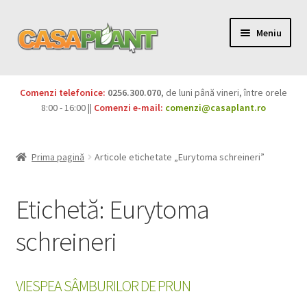
Meniu
PACHETE
Comenzi telefonice:
0256.300.070
, de luni până vineri, între orele
Extinde
8:00 - 16:00 ||
Comenzi e-mail:
comenzi@casaplant.ro
Pesticide
meniul
copil
Îngrășăminte
Prima pagină
Articole etichetate „Eurytoma schreineri”
Extinde
Semințe
meniul
Etichetă:
Eurytoma
copil
Produse BIO
schreineri
Igienă publică
VIESPEA SÂMBURILOR DE PRUN
Extinde
Casa și grădina
meniul