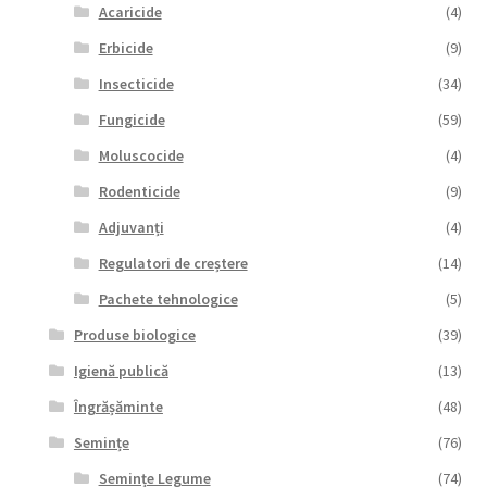
Acaricide
(4)
Erbicide
(9)
Insecticide
(34)
Fungicide
(59)
Moluscocide
(4)
Rodenticide
(9)
Adjuvanți
(4)
Regulatori de creștere
(14)
Pachete tehnologice
(5)
Produse biologice
(39)
Igienă publică
(13)
Îngrășăminte
(48)
Semințe
(76)
Semințe Legume
(74)