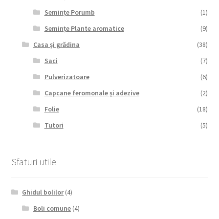
Semințe Porumb
(1)
Semințe Plante aromatice
(9)
Casa și grădina
(38)
Saci
(7)
Pulverizatoare
(6)
Capcane feromonale și adezive
(2)
Folie
(18)
Tutori
(5)
Sfaturi utile
Ghidul bolilor
(4)
Boli comune
(4)